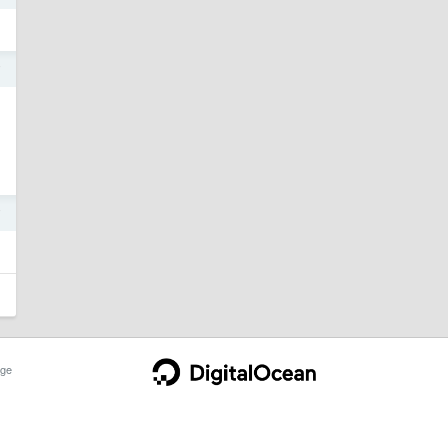
7
7
ge