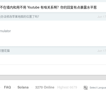
在不在墙内和用不用 Youtube 有啥关系啊？你的回复有点暴露水平惹
没办法修改苹果地图的位置了吗？
Jun 1
mulator
只狸花猫
Jun 1
·
FAQ
·
Solana
·
3270 Online
Highest 6679
·
Select Langua