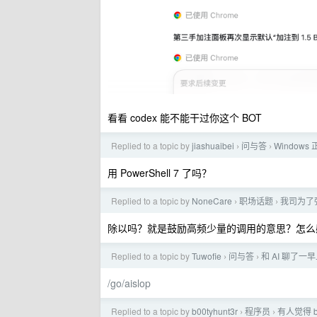
看看 codex 能不能干过你这个 BOT
Replied to a topic by
jiashuaibei
问与答
Windows
›
›
用 PowerShell 7 了吗？
Replied to a topic by
NoneCare
职场话题
我司为了
›
›
除以吗？就是鼓励高频少量的调用的意思？怎么
Replied to a topic by
Tuwofie
问与答
和 AI 聊了
›
›
/go/aislop
Replied to a topic by
b00tyhunt3r
程序员
有人觉得 b
›
›