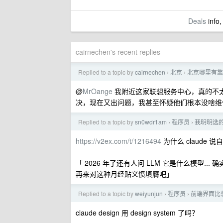
Deals
info,
cairnechen's recent replies
Replied to a topic by
cairnechen
北京
北京哪里有靠
›
›
@
MrOange
我附近这家联想服务中心，真的不
决，现在又出问题，我甚至怀疑他们根本没啥维
Replied to a topic by
sn0wdr1am
程序员
我明明选的是
›
›
https://v2ex.com/t/1216494
为什么 claude 说自
「 2026 年了还有人问 LLM 它是什么模型
再来对这种月经贴义愤填膺吧」
Replied to a topic by
weiyunjun
程序员
前端界面比
›
›
claude design 用 design system 了吗？