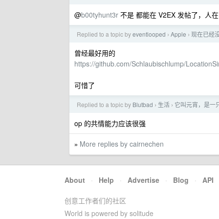
@
b00tyhunt3r
不是 都能在 V2EX 发帖了，人
Replied to a topic by
eventlooped
Apple
现在已经
›
›
曾经最好用的
https://github.com/Schlaubischlump/LocationSi
可惜了
Replied to a topic by
Blutbad
生活
它叫元宵，是一
›
›
op 的共情能力应该很强
More replies by cairnechen
»
About
·
Help
·
Advertise
·
Blog
·
API
创意工作者们的社区
World is powered by solitude