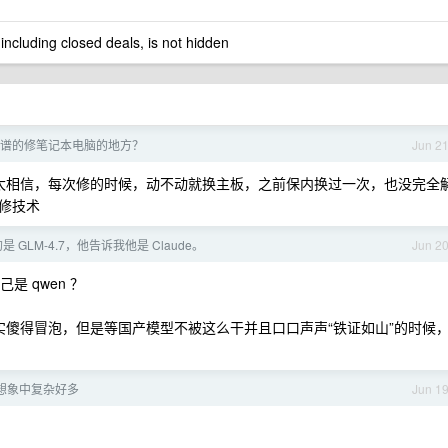
 including closed deals, is not hidden
谱的修笔记本电脑的地方？
Jun 2
太相信，每次修的时候，动不动就换主板，之前保内换过一次，也没完全
修技术
 GLM-4.7，他告诉我他是 Claude。
Jun 2
己是 qwen ？
... 确实傻得冒泡，但是等国产模型不被这么干并且口口声声“铁证如山”的时候
想象中复杂好多
Jun 1