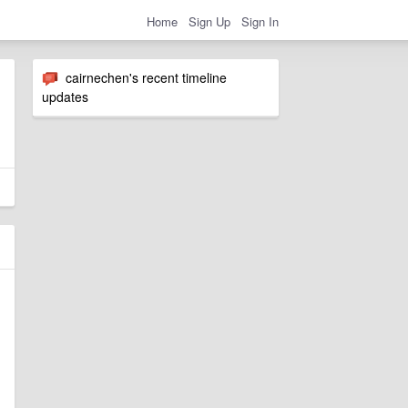
Home
Sign Up
Sign In
cairnechen's recent timeline
updates