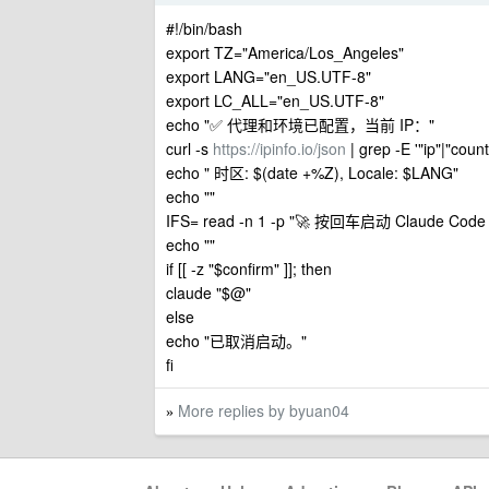
#!/bin/bash
export TZ="America/Los_Angeles"
export LANG="en_US.UTF-8"
export LC_ALL="en_US.UTF-8"
echo "✅ 代理和环境已配置，当前 IP："
curl -s
https://ipinfo.io/json
| grep -E '"ip"|"count
echo " 时区: $(date +%Z), Locale: $LANG"
echo ""
IFS= read -n 1 -p "🚀 按回车启动 Claude C
echo ""
if [[ -z "$confirm" ]]; then
claude "$@"
else
echo "已取消启动。"
fi
More replies by byuan04
»