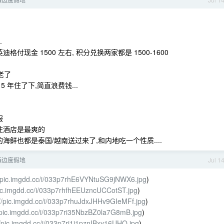
.
现金 1500 左右, 积分兑换两家都是 1500-1600
老了
 5 年住了下,简直浪费钱...
服
住酒店是最爽的
海鲜也都是泰国/越南送过来了,和内地吃一个性质....
海边度假地
Jul 1
//pic.imgdd.cc/i/033p7rhE6VYNtuSG9jNWX6.jpg
)
pic.imgdd.cc/i/033p7rhfhEEUzncUCCotST.jpg
)
://pic.imgdd.cc/i/033p7rhuJdxJHHv9GIeMFf.jpg
)
//pic.imgdd.cc/i/033p7ri35NbzBZ0la7G8mB.jpg
)
//pic.imgdd.cc/i/033p7ri1j1pznIBxy16UHQ.jpg
)