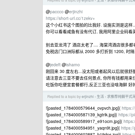
›
›
@
paccco
@
erjinzhi
https://short-url.cc/1zekv+
这个小红书这个图拍的比我好. 设施实测是这样..
你可以看看咸鱼有没有代订, 我用阿里企业码看英迪格付
别去亚龙湾了 酒店太老了.... 海棠湾酒店很多都
免税店门口洲际都从 2000 多打折到 1200, 时隔
@
jedeft
@
ishamo
刚回来 30 度左右...没太阳或者起风以后就很舒
请注意去三亚不要去任何景点, 你所有钱都用来
吃饭你吃便宜套餐都行,反正三亚也没啥海鲜 好的
Replied to a topic by
erjinzhi
生活
求推荐纯躺平式
›
›
![pasted_1784000579644_ovpvch.jpg](
https:
![pasted_1784000587139_kgtrik.jpg](
https://
![pasted_1784000589917_e91ocm.jpg](
https
![pasted_1784000594951_yaqn9t.jpg](
https:
![pasted_1784000602887_b19dps.jpg](
https: