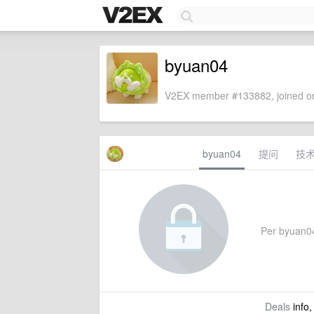
byuan04
V2EX member #133882, joined on
byuan04
提问
技
Per byuan04'
Deals
info,