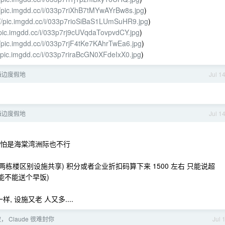
//pic.imgdd.cc/i/033p7riXhB7tMYwAYrBw8s.jpg
)
://pic.imgdd.cc/i/033p7rioSiBaS1LUmSuHR9.jpg
)
/pic.imgdd.cc/i/033p7rj9cUVqdaTovpvdCY.jpg
)
//pic.imgdd.cc/i/033p7rjF4tKe7KAhrTwEa6.jpg
)
//pic.imgdd.cc/i/033p7riraBcGN0XFdeIxX0.jpg
)
海边度假地
Jul 1
海边度假地
Jul 1
哪怕是海棠湾洲际也不行
栋楼区别设施共享) 积分或者企业折扣码算下来 1500 左右 只能说超
看能不能送个早饭)
 设施又老 人又多....
， Claude 很难封你
Jul 