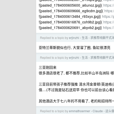
![pasted_1784000605600_a6unoz.jpg](
https:
![pasted_1784000609666_eg9cdm.jpg](
https
![pasted_1784000613484_r93xyx.jpg](
https:/
![pasted_1784000616876_coh9b2.jpg](
https:
![pasted_1784000620691_abyvb2.jpg](
https:
Replied to a topic by
erjinzhi
生活
求推荐纯躺平式
›
›
亚特兰蒂斯貌似也行, 大堂溜了圈, 鱼缸很漂亮
Replied to a topic by
erjinzhi
生活
求推荐纯躺平式
›
›
三亚刚回来
很多酒店很老了, 都不推荐,比如半山半岛洲际 
三亚目前带孩子推荐强推 清水湾金普顿/英迪格(两
值....(不过我是钻石送双早 你也可以前台谈心
其他酒店大于七八年的不用看了, 老的和招待所一样,
Replied to a topic by
emmathoermer
Claude
这么做
›
›