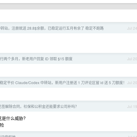
 中转站，注册就送 28.8$余额，已稳定运行五月有余了 稳定不跑路
Jul 2
稳定运行两个多月，新老用户回复 ID 领取 $15 额度
Jul 2
一家稳定平价 Claude/Codex 中转站，新用户注册送 1 刀评论区留 id 送 5 刀额度！
Jul 2
1，已签解除合同，社保和公积金还能要求公司补吗？
Jul 1
这是什么威胁?
险
海边度假地
Jul 1