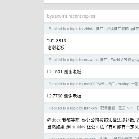
byuan04's recent replies
Replied to a topic by
zhlsk
推广
继续推广我的 gpt
›
›
"id": 3813
谢谢老板
Replied to a topic by
cxzweb
推广
Euzhi API 
›
›
ID:1501 谢谢老板
Replied to a topic by
moli000625
推广
Yukiapi 
›
›
ID:7760 谢谢老板
Replied to a topic by
frankkly
职场话题
裁员 n+
›
›
@
docx
我都笑死, 你让公司按照法律法规补缴, 
当然如果 @
frankkly
让公司私了有可能有一定风
Replied to a topic by
erjinzhi
生活
求推荐纯躺平式