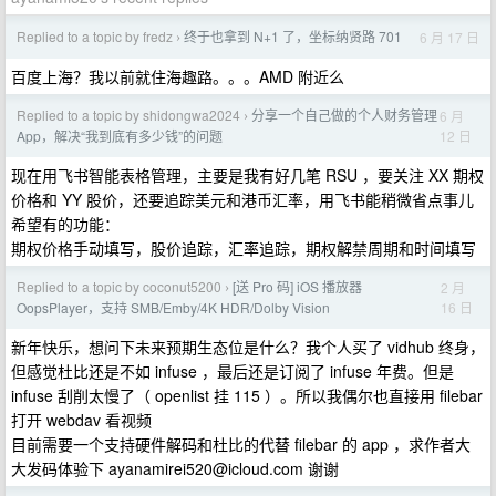
Replied to a topic by fredz
终于也拿到 N+1 了，坐标纳贤路 701
6 月 17 日
›
百度上海？我以前就住海趣路。。。AMD 附近么
Replied to a topic by shidongwa2024
分享一个自己做的个人财务管理
6 月
›
12 日
App，解决“我到底有多少钱”的问题
现在用飞书智能表格管理，主要是我有好几笔 RSU ，要关注 XX 期权
价格和 YY 股价，还要追踪美元和港币汇率，用飞书能稍微省点事儿
希望有的功能：
期权价格手动填写，股价追踪，汇率追踪，期权解禁周期和时间填写
Replied to a topic by coconut5200
[送 Pro 码] iOS 播放器
2 月
›
16 日
OopsPlayer，支持 SMB/Emby/4K HDR/Dolby Vision
新年快乐，想问下未来预期生态位是什么？我个人买了 vidhub 终身，
但感觉杜比还是不如 infuse ，最后还是订阅了 infuse 年费。但是
infuse 刮削太慢了（ openlist 挂 115 ）。所以我偶尔也直接用 filebar
打开 webdav 看视频
目前需要一个支持硬件解码和杜比的代替 filebar 的 app ，求作者大
大发码体验下
ayanamirei520@icloud.com
谢谢