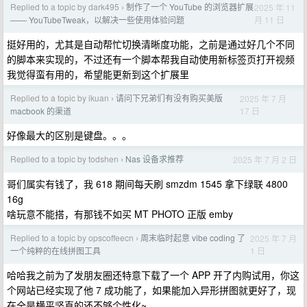
Replied to a topic by dark495
制作了一个 YouTube 的浏览器扩展
2025 年 11
›
月 11 日
—— YouTubeTweak，以解决一些使用体验问题
挺好用的，尤其是自动帮忙切换清晰度功能，之前是通过好几个不同
的脚本来实现的，不过还有一个脚本帮我自动使用新标签页打开视频
我觉得蛮有用的，希望能更新到这个扩展里
Replied to a topic by ikuan
请问下兄弟们有没有购买美版
2025 年 7 月
›
17 日
macbook 的渠道
好像最大的区别是键盘。。。
Replied to a topic by todshen
Nas 设备求推荐
2025 年 7 月 2 日
›
哥们属实有钱了，我 618 期间每天刷 smzdm 1545 拿下绿联 4800
16g
啥玩意不能搭，有那钱不如买 MT PHOTO 正版 emby
Replied to a topic by opscoffeecn
周末临时起意 vibe coding 了
2025 年 7 月
›
1 日
一个纯粹的在线拼图工具
哈哈我之前为了发朋友圈还特意下载了一个 APP 开了内购试用，你这
个网站已经实现了他 7 成功能了，如果能加入异形拼图就更好了，现
在全是横平竖直的还不够个性化~