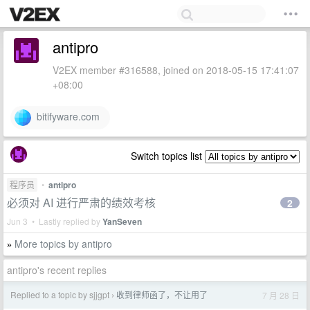
antipro
V2EX member #316588, joined on 2018-05-15 17:41:07
+08:00
bitifyware.com
Switch topics list
程序员
•
antipro
必须对 AI 进行严肃的绩效考核
2
Jun 3 • Lastly replied by
YanSeven
More topics by antipro
»
antipro's recent replies
Replied to a topic by sjjgpt
收到律师函了，不让用了
7 月 28 日
›