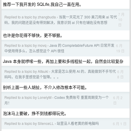
推荐一下我开发的 SQLife,我自己一直在用。
7 月
Replied to a topic by zhangbuda
当我一天花光了 300 美刀用来 ai 写代
›
10
码，我的问题还是没有得到解决，我意识到 ai 只有在辅佐没有思想
日
也许是你花得不够快，更不够狠。
Replied to a topic by movq
Java 的 CompletableFuture API 日常开发
6 月
›
19 日
中使用得多么，怎么感觉这个 API 很怪
Java 本身就啰嗦一些，再加上要和多线程扯一起，自然会比较复杂
Replied to a topic by AItsuki
大家是怎么使用 AI 的，真能做到不手写代
6 月
›
8 日
码吗，在我手里感觉是个智障。。。
别听上面一些人胡扯，不介入修改根本不可能。
Replied to a topic by LonelyM
Codex 免费账号 重置周期变为一个
6 月 2
›
日
月！
泡沫马上要破，挣不到钱都得玩完。
Replied to a topic by SilenceLL
站里没人看老黄的新电脑吗
6 月 1 日
›