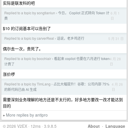
实际是联发科的吧
Replied to a topic by songtianlun
今日， Copilot 正式转向 Token 计
6 月 1
›
日
费
$10 的订阅基本可以告别了
Replied to a topic by carverReal
话说，老乡鸡还行
5 月 31 日
›
偶尔去一次，贵死了。
Replied to a topic by bocchiair
看起来 copliot 也要在六月进行 token
4 月 28
›
日
计费了
涨价啰
Replied to a topic by TimLang
占比大幅提升！谷歌：公司内部 75%
4 月 26
›
日
的新代码已由 AI 生成
需要深刻业务理解的地方还是不太行的，好多地方要改一改才能达到
目的
More replies by antipro
»
© 2026 V2EX · 12ms · 3.9.8.5
About
·
Language