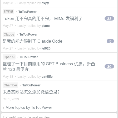
May 28 • Lastly replied by
dxpy
程序员
•
TuTouPower
Token 用不完真的用不完， MiMo 发福利了
33
May 27 • Lastly replied by
plane
Claude
•
TuTouPower
是我的能力限制了 Claude Code
5
May 27 • Lastly replied by
lel020
OpenAI
•
TuTouPower
整理了一下目前能用的 GPT Business 优惠。新西
30
兰 120 最便宜。
May 18 • Lastly replied by
cat9life
Chamber
•
TuTouPower
未备案网站怎么添加微信登录？
Oct 1, 2023
More topics by TuTouPower
»
TuTouPower's recent replies