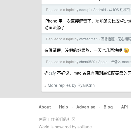
Replied to a topic by
dadupi
Android
从 iOS 迁
›
›
iPhone 用一次直接解毒了，功能确实比安卓
动画流畅了
Replied to a topic by
csfreshman
职场话题
无心编
›
›
有假请假，没假的继续熬，一天也几百块呢
Replied to a topic by
chen0520
Apple
准备入 mac 
›
›
@
czfy
不好说，mac 曾经有阉割最低配硬盘的
More replies by RyanCnn
»
About
·
Help
·
Advertise
·
Blog
·
API
创意工作者们的社区
World is powered by solitude