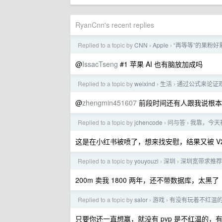
RyanCnn's recent replies
Replied to a topic by
CNN
Apple
“再等等”的果粉好
›
›
@
IssacTseng
#1 苹果 AI 也有脑放加成吗
Replied to a topic by
weixind
生活
通过公式来论证
›
›
@
zhengmin451607
前段时间还有人跟我说根本
Replied to a topic by
jchencode
问与答
我靠，今天
›
›
这是在小红书被喷了，想来找安慰，结果又被 V2
Replied to a topic by
youyouzi
深圳
深圳宽带求推荐
›
›
200m 卖我 1800 两年，还不带数据库，太黑了
Replied to a topic by
salor
游戏
有没有玩着不红温的 
›
›
只要你还一直想赢，就没有 pvp 是不红温的，