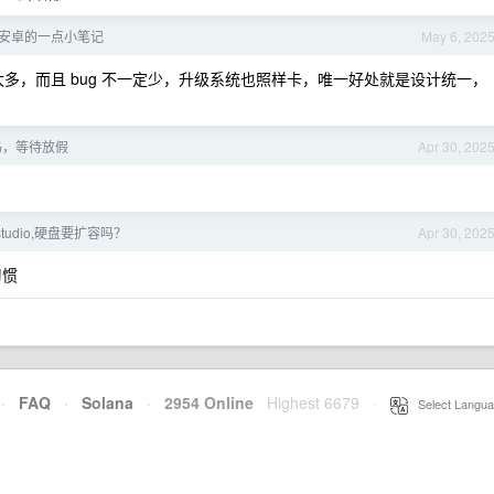
移到安卓的一点小笔记
May 6, 202
少太多，而且 bug 不一定少，升级系统也照样卡，唯一好处就是设计统一，
码，等待放假
Apr 30, 202
studio,硬盘要扩容吗？
Apr 30, 202
习惯
·
FAQ
·
Solana
·
2954 Online
Highest 6679
·
Select Langua