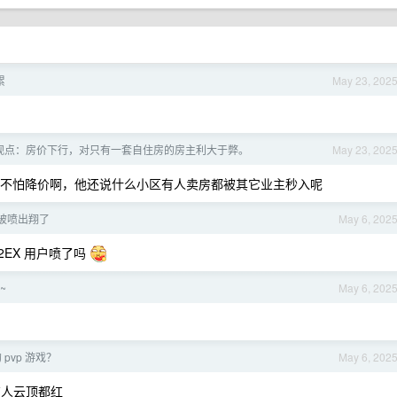
累
May 23, 202
观点：房价下行，对只有一套自住房的房主利大于弊。
May 23, 202
不怕降价啊，他还说什么小区有人卖房都被其它业主秒入呢
被喷出翔了
May 6, 202
EX 用户喷了吗
~
May 6, 202
pvp 游戏？
May 6, 202
有人云顶都红