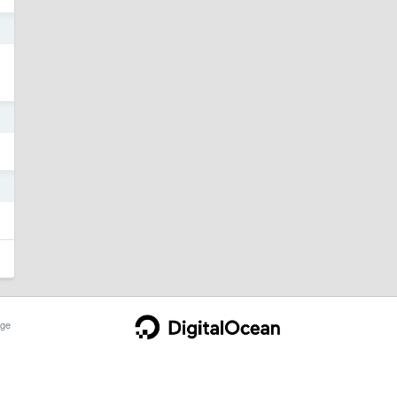
5
5
5
ge