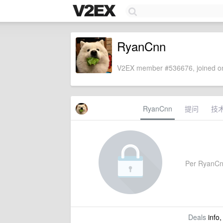
RyanCnn
V2EX member #536676, joined on
RyanCnn
提问
技
Per RyanCnn'
Deals
info,