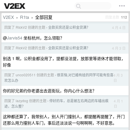
V2EX
R1ta
全部回复
回复总数
112
›
›
回复了 RIckV2 创建的主题
全款买房还是公积金贷满？
4 月 4 日
›
@
Jarvis54
坐标杭州，怎么领取？
回复了 RIckV2 创建的主题
全款买房还是公积金贷满？
4 月 3 日
›
别选 1 啊，公积金都没用了，提都没法提，放那里等退休才能领取，
好像
回复了 unco020511 创建的主题
很苦恼,对已婚有娃的同学可能有些喜
4 月 3
›
日
欢怎么办
你的好兄弟约你老婆出去逛街玩，你内心什么想法？
回复了 lazydog 创建的主题
停好的车，总是被左右两边的车磕出痕
4 月 1
›
日
迹，怎么整？
这种都还算了，我带别人，别人开门撞别人，都提醒再提醒了，开门
还那么用力撞别人车门，事后还淡淡说一句啊啊啊，不好意思。