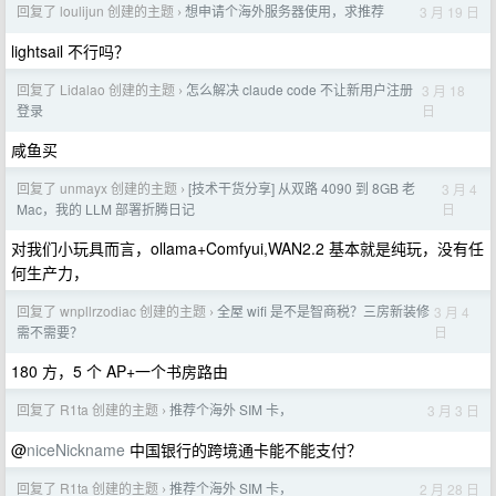
回复了 loulijun 创建的主题
想申请个海外服务器使用，求推荐
3 月 19 日
›
lightsail 不行吗？
回复了 Lidalao 创建的主题
怎么解决 claude code 不让新用户注册
3 月 18
›
日
登录
咸鱼买
回复了 unmayx 创建的主题
[技术干货分享] 从双路 4090 到 8GB 老
3 月 4
›
日
Mac，我的 LLM 部署折腾日记
对我们小玩具而言，ollama+Comfyui,WAN2.2 基本就是纯玩，没有任
何生产力，
回复了 wnpllrzodiac 创建的主题
全屋 wifi 是不是智商税？三房新装修
3 月 4
›
日
需不需要？
180 方，5 个 AP+一个书房路由
回复了 R1ta 创建的主题
推荐个海外 SIM 卡，
3 月 3 日
›
@
niceNickname
中国银行的跨境通卡能不能支付？
回复了 R1ta 创建的主题
推荐个海外 SIM 卡，
2 月 28 日
›