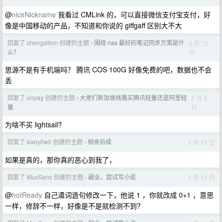
@
niceNickname
我看过 CMLink 的，可以直接微信支付宝支付，好
像是中国移动的产品，不知道和你说的 giffgaff 区别大不大
回复了 chengsitom 创建的主题
围绕 nas 最好的笔记同步方案是什
2 月 12
›
日
么？
思源不是有手机端吗？ 腾讯 COS 100G 好像免费的吧，数据也不会
丢
回复了 unpay 创建的主题
大佬们新加坡线路买腾讯轻量还是阿里轻
2 月 3
›
日
量
为啥不买 lightsail?
回复了 baby0w0 创建的主题
相亲后续
1 月 13 日
›
如果是真的，那你真的恶心到我了，
回复了 MuxSans 创建的主题
副业，尝试写小说
1 月 12 日
›
@
hotReady
自己遣词造句修改一下，他说 1 ，你就改成 0+1 ，意思
一样，修辞不一样，好像是不是就检测不到?