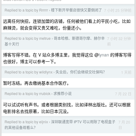
Replied to a topic by Rrrrrr
楼下新开早餐店很快又要倒闭了
7 小时 25 分钟前
›
远离任何快招，连锁加盟的店铺，任何被他们看上的平民小吃，比如
麻辣烫，就会变得又贵又难吃，份量还小。
Replied to a topic by metrue
哥本哈根、斯德哥尔摩、赫尔辛
7 小时 32 分钟
›
前
基十天行
博客写得不错。在 V 站众多博主里，我觉得这位 @
lynan
的博客写得
也很好，博主可以参考一下。
Replied to a topic by wildlynx
失业后，你们会继续交社保吗？
1 天前
›
暂时冻结。再去缴纳基本合作医疗。
Replied to a topic by rrubick
求推荐小说
7 月 22 日
›
可以试试听有声书。或者根据类别找，比如译林出版社。还可以根据
电影排名去找原著，比如日本沉没。
Replied to a topic by eijnix
深圳联通宽带 IPTV 可以用除了电视盒子
7 月 20
›
日
的其他设备观看么？