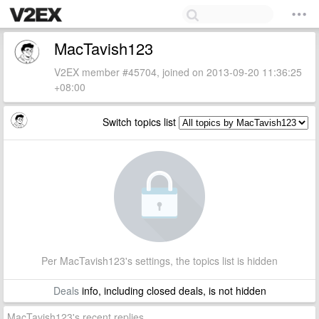
MacTavish123
V2EX member #45704, joined on 2013-09-20 11:36:25
+08:00
Switch topics list
Per MacTavish123's settings, the topics list is hidden
Deals
info, including closed deals, is not hidden
MacTavish123's recent replies