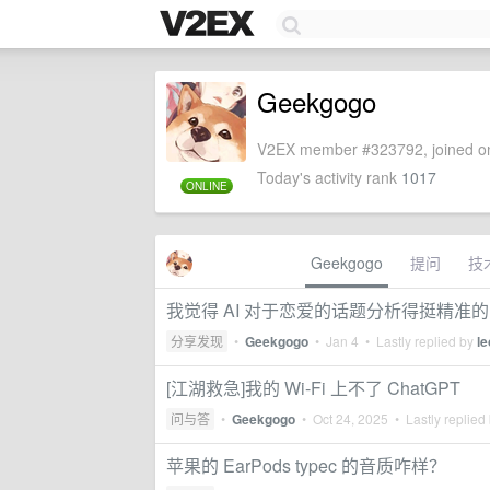
Geekgogo
V2EX member #323792, joined on
Today's activity rank
1017
ONLINE
Geekgogo
提问
技
我觉得 AI 对于恋爱的话题分析得挺精准
分享发现
•
Geekgogo
•
Jan 4
• Lastly replied by
l
[江湖救急]我的 Wi-Fi 上不了 ChatGPT
问与答
•
Geekgogo
•
Oct 24, 2025
• Lastly replied
苹果的 EarPods typec 的音质咋样？