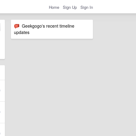
Home
Sign Up
Sign In
Geekgogo's recent timeline
updates