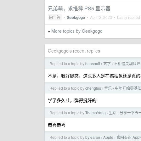
兄弟萌，求推荐 PS5 显示器
问与答
•
Geekgogo
•
Apr 12, 2023
• Lastly replied
More topics by Geekgogo
»
Geekgogo's recent replies
Replied to a topic by
beasnail
玄学
不相信灵魂转世
›
›
不是，我好疑惑，这么多人是在搞抽象还是真的
Replied to a topic by
chenglus
音乐
中年开始零基
›
›
学了多久哇，弹得挺好的
Replied to a topic by
TeemoYang
生活
分享一下五
›
›
恭喜恭喜
Replied to a topic by
bytealan
Apple
官网买的 App
›
›