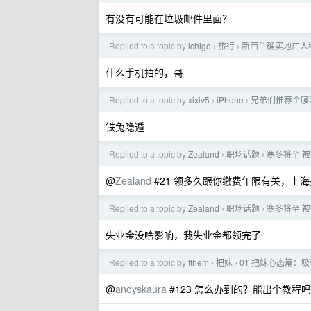
有没有可能在垃圾邮件里面？
Replied to a topic by
ichigo
旅行
新西兰确实地广人
›
›
什么手机拍的，哥
Replied to a topic by
xixiv5
iPhone
兄弟们推荐个膜
›
›
铁兔隐遁
Replied to a topic by
Zealand
职场话题
寒冬将至 
›
›
@
Zealand
#21 领多久跟你缴费年限有关，上
Replied to a topic by
Zealand
职场话题
寒冬将至 
›
›
失业金没啥影响，我失业金都领完了
Replied to a topic by
tthem
把妹
01 把妹心态篇：
›
›
@
andyskaura
#123 怎么办到的？能出个教程吗