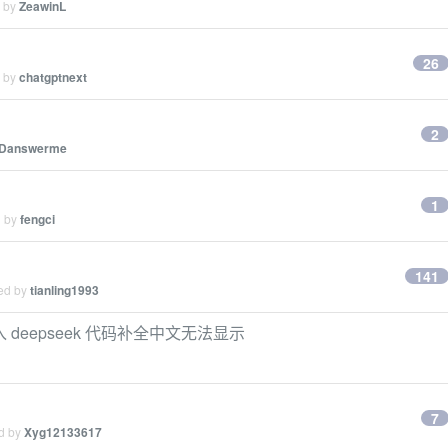
d by
ZeawinL
26
d by
chatgptnext
2
Danswerme
1
d by
fengci
141
ied by
tianling1993
件接入 deepseek 代码补全中文无法显示
7
ed by
Xyg12133617