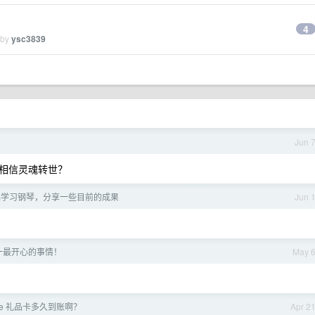
4
 by
ysc3839
Jun 
相信灵魂转世？
础学习钢琴，分享一些目前的成果
Jun 
一最开心的事情！
May 
le 礼品卡多久到账啊？
Apr 2