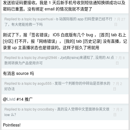
发送验证码要接收。我是 1 天后新手机号收到短信通知换绑成功以及
密码已重置。没有绑定 email 的情况我就不清楚了
Replied to a topic by superhuai
b 站国际版的 app 扫码登录已经不行
7 月 27
›
日
了，有大佬能抢救一下吗
刚试了下，报「签名错误」 iOS 白底版有几个 bug ， [首页] tab 右上
[分区] 打不开，报「网络错误」， [我的] tab [历史记录] 没有直播，记
录里 up 主直播状态也是错误的。这样子挺久了将就用
Replied to a topic by zhangli2946
J(et)B(rains)来通知了, 没用的 AI 点
7 月 8
›
日
数将转换为产品使用许可
有消息 source 吗
Replied to a topic by aogu555
发现一个判断你的中转站是否掺水的
7 月 2
›
日
好办法
@
Livid
#14 推广
Replied to a topic by crocoBaby
真的没人觉得中文里面掺杂英文很
7 月 2
›
日
low 么？
Pointless!