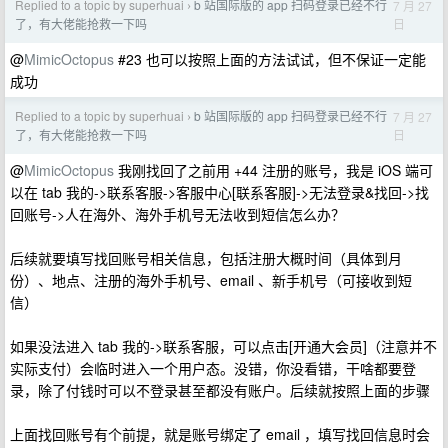
Replied to a topic by superhuai
b 站国际版的 app 扫码登录已经不行
7 月 27
›
日
了，有大佬能抢救一下吗
@
MimicOctopus
#23 也可以按照上面的方法试试，但不保证一定能
成功
Replied to a topic by superhuai
b 站国际版的 app 扫码登录已经不行
7 月 27
›
日
了，有大佬能抢救一下吗
@
MimicOctopus
我刚找回了之前用 +44 注册的账号，我是 iOS 端可
以在 tab 我的->联系客服->客服中心[联系客服]->无法登录&找回->找
回账号->人在海外、海外手机号无法收到短信怎么办？
后续就要填写找回账号相关信息，包括注册大概时间（具体到月
份）、地点、注册的海外手机号、email 、新手机号（可接收到短
信）
如果没法进入 tab 我的->联系客服，可以点击[开通大会员]（注意并不
实际支付）会临时进入一个用户态。没错，你没看错，干啥都要登
录，除了付钱时可以不登录甚至都没有账户。后续就按照上面的步骤
上面找回账号有个前提，就是账号绑定了 email ，填写找回信息时会