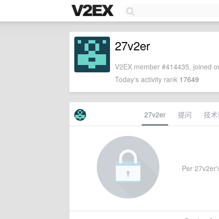
27v2er
V2EX member #414435, joined on
Today's activity rank
17649
27v2er
提问
技术
Per 27v2er's