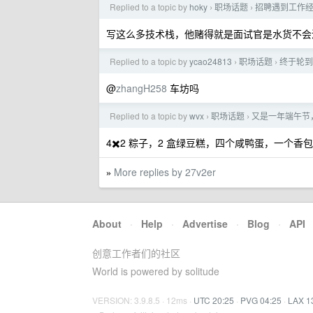
Replied to a topic by
hoky
职场话题
招聘遇到工作经
›
›
写这么多技术栈，他赌得就是面试官是水货不会
Replied to a topic by
ycao24813
职场话题
终于轮到
›
›
@
zhangH258
车坊吗
Replied to a topic by
wvx
职场话题
又是一年端午节
›
›
4✖️2 粽子，2 盒绿豆糕，四个咸鸭蛋，一
More replies by 27v2er
»
About
·
Help
·
Advertise
·
Blog
·
API
创意工作者们的社区
World is powered by solitude
VERSION: 3.9.8.5 · 12ms ·
UTC 20:25
·
PVG 04:25
·
LAX 1