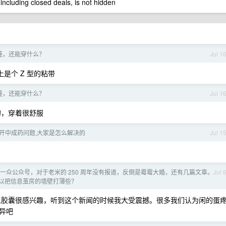
 including closed deals, is not hidden
鞋，还能穿什么？
Jul 1
是个 Z 型的粘带
鞋，还能穿什么？
Jul 1
的，穿着很舒服
开中成药问题,大家是怎么解决的
Jul 1
一众公众号，对于老米的 250 周年没有报道，反倒是霉霉大婚，还有几篇文章。
Jul 
以把信息茧房的墙壁打薄些？
什么胶囊很感兴趣，听到这个新闻的时候我大受震撼。很多我们认为闲的蛋
异吧