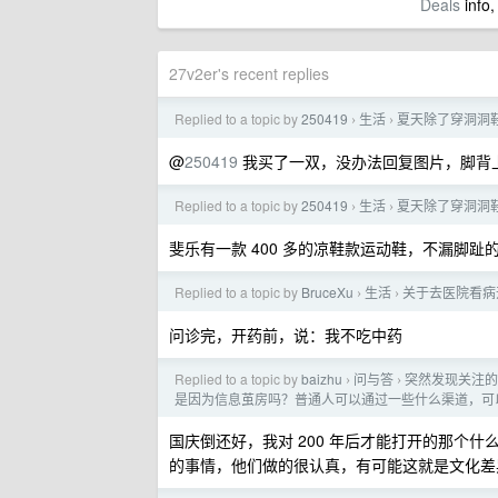
Deals
info,
27v2er's recent replies
Replied to a topic by
250419
生活
夏天除了穿洞洞
›
›
@
250419
我买了一双，没办法回复图片，脚背上
Replied to a topic by
250419
生活
夏天除了穿洞洞
›
›
斐乐有一款 400 多的凉鞋款运动鞋，不漏脚趾
Replied to a topic by
BruceXu
生活
关于去医院看病
›
›
问诊完，开药前，说：我不吃中药
Replied to a topic by
baizhu
问与答
突然发现关注的
›
›
是因为信息茧房吗？普通人可以通过一些什么渠道，可
国庆倒还好，我对 200 年后才能打开的那个
的事情，他们做的很认真，有可能这就是文化差