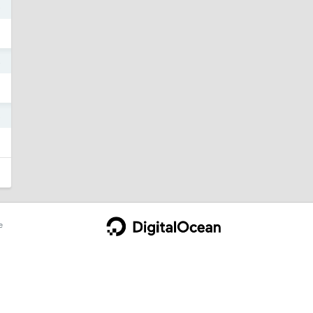
6
4
8
e