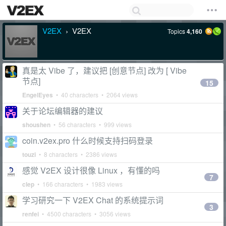
V2EX
V2EX
Topics
4,160
›
真是太 Vibe 了，建议把 [创意节点] 改为 [ Vibe
节点]
15
EngelEyes
• 40 characters • 2064 views
关于论坛编辑器的建议
shoushen
• 56 characters • 999 views
coin.v2ex.pro 什么时候支持扫码登录
touzi
• 8 characters • 2386 views
感觉 V2EX 设计很像 Linux ，有懂的吗
7
clep
• 166 characters • 1983 views
学习研究一下 V2EX Chat 的系统提示词
3
renfei
• 4500 characters • 3056 views