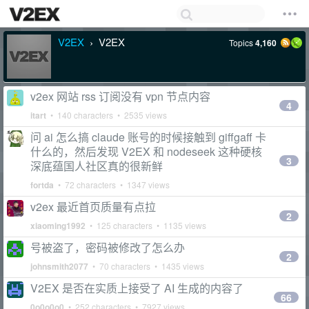
V2EX
V2EX
Topics
4,160
›
v2ex 网站 rss 订阅没有 vpn 节点内容
4
itart
• 140 characters • 2535 views
问 ai 怎么搞 claude 账号的时候接触到 giffgaff 卡
什么的，然后发现 V2EX 和 nodeseek 这种硬核
3
深底蕴国人社区真的很新鲜
fortda
• 72 characters • 1347 views
v2ex 最近首页质量有点拉
2
xiaoming1992
• 125 characters • 1135 views
号被盗了，密码被修改了怎么办
2
johnsmith2077
• 70 characters • 1435 views
V2EX 是否在实质上接受了 AI 生成的内容了
66
0o0o0o0
• 252 characters • 7927 views