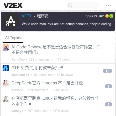
V2EX
程序员
Topics
72,567
›
While code monkeys are not eating bananas, they're coding.
All Topics
AI Code Review 是不是更适合做低噪声筛查，而
不是合并闸门？
RenoYoo
• 583 characters • 1497 views
GTP 免费试用-付款未获批准
13
diandian666
• 88 characters • 1949 views
DeepSeek 官方 Harness 不一定会开源
9
nextone
• 179 characters • 3082 views
在浏览器里跑真· Linux 读我的博客，这波操作什
么水平？🔥
9
unmayx
• 787 characters • 2579 views