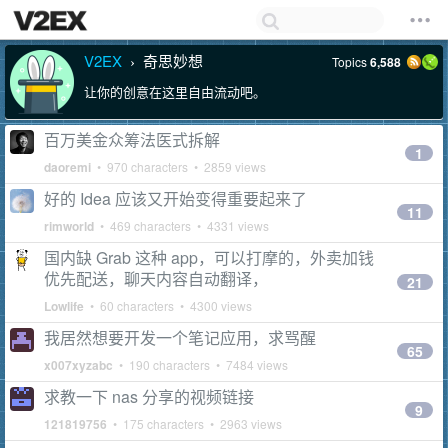
V2EX
奇思妙想
Topics
6,588
›
让你的创意在这里自由流动吧。
百万美金众筹法医式拆解
1
daoremi
• 970 characters • 2859 views
好的 Idea 应该又开始变得重要起来了
11
rimworld
• 469 characters • 4331 views
国内缺 Grab 这种 app，可以打摩的，外卖加钱
优先配送，聊天内容自动翻译，
21
Lowlife
• 60 characters • 4300 views
我居然想要开发一个笔记应用，求骂醒
65
x007xyzabc
• 190 characters • 7484 views
求教一下 nas 分享的视频链接
9
121819756
• 175 characters • 2963 views