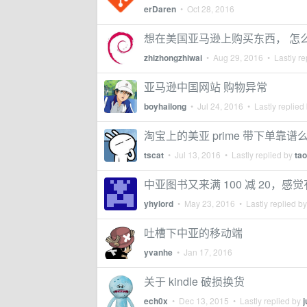
erDaren
•
Oct 28, 2016
想在美国亚马逊上购买东西， 怎
zhizhongzhiwai
•
Aug 29, 2016
• Lastly re
亚马逊中国网站 购物异常
boyhailong
•
Jul 24, 2016
• Lastly replied
淘宝上的美亚 prime 带下单靠谱
tscat
•
Jul 13, 2016
• Lastly replied by
tao
中亚图书又来满 100 减 20，感
yhylord
•
May 23, 2016
• Lastly replied b
吐槽下中亚的移动端
yvanhe
•
Jan 17, 2016
关于 kindle 破损换货
ech0x
•
Dec 13, 2015
• Lastly replied by
j