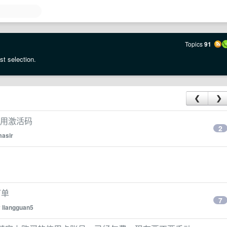
Topics
91
st selection.
❮
❯
月试用激活码
2
asir
订单
7
y
liangguan5