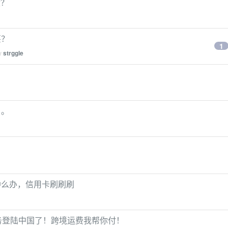
没？
买？
1
by
strggle
？
。。
肿么办，信用卡刷刷刷
员服务登陆中国了！跨境运费我帮你付！