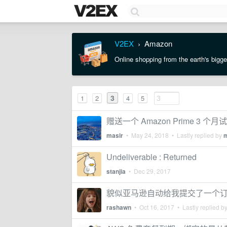
V2EX
Amazon
›
Online shopping from the earth's bigge
3
1
2
4
5
赠送一个 Amazon Prime 3 个
masir
•
May 24, 2018
• Lastly replied by
m
Undeliverable : Returned
stanjia
•
Dec 29, 2017
貌似亚马逊自动给我提交了一个
rashawn
•
Oct 16, 2017
• Lastly replied b