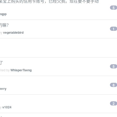
从某宝上购买的信用卡账号，已经欠费。现在要不要手动
5
hqpp
的嘛？
1
 by
vegetablebird
了
5
plied by
WhisperTseng
8
erry
2
by
v1024