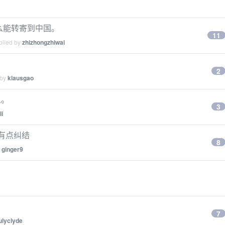
么能转寄到中国。
11
plied by
zhizhongzhiwai
2
 by
klausgao
么。
3
li
觉有点纠结
8
y
ginger9
7
ulyclyde