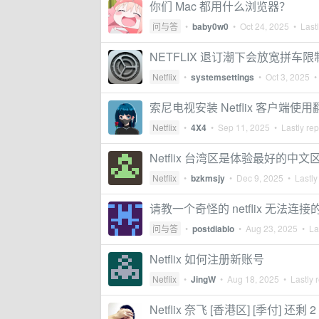
你们 Mac 都用什么浏览器？
问与答
•
baby0w0
•
Oct 24, 2025
• Lastl
NETFLIX 退订潮下会放宽拼车
Netflix
•
systemsettings
•
Oct 3, 2025
• 
索尼电视安装 Netflix 客户端使
Netflix
•
4X4
•
Sep 11, 2025
• Lastly rep
Netflix 台湾区是体验最好的
Netflix
•
bzkmsjy
•
Dec 9, 2025
• Lastly
请教一个奇怪的 netflix 无法连
问与答
•
postdiablo
•
Aug 23, 2025
• Las
Netflix 如何注册新账号
Netflix
•
JingW
•
Aug 18, 2025
• Lastly 
Netflix 奈飞 [香港区] [季付] 