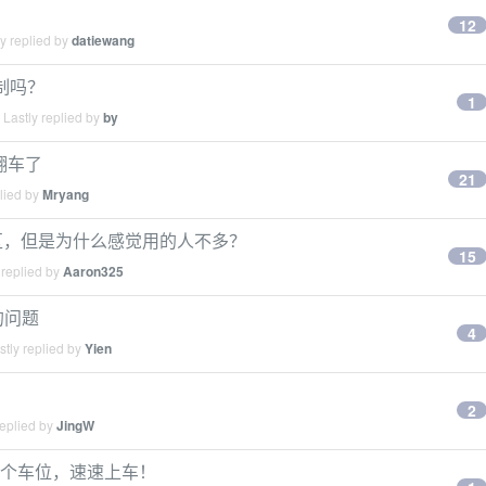
12
y replied by
datiewang
限制吗？
1
Lastly replied by
by
用翻车了
21
lied by
Mryang
中文区，但是为什么感觉用的人不多？
15
 replied by
Aaron325
接的问题
4
tly replied by
Yien
2
replied by
JingW
还剩 2 个车位，速速上车！