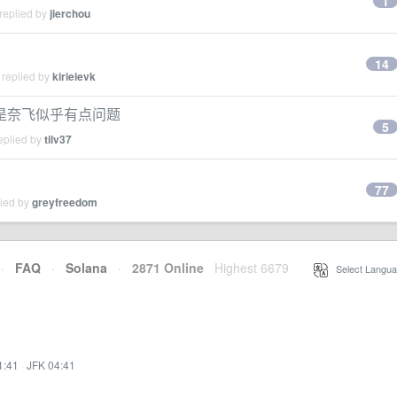
1
replied by
jierchou
14
 replied by
kirieievk
但是奈飞似乎有点问题
5
eplied by
tilv37
77
lied by
greyfreedom
·
FAQ
·
Solana
·
2871 Online
Highest 6679
·
Select Langua
1:41
·
JFK 04:41