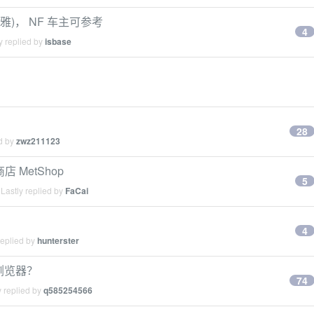
优雅)， NF 车主可参考
4
y replied by
isbase
28
ed by
zwz211123
店 MetShop
5
Lastly replied by
FaCai
4
replied by
hunterster
么浏览器？
74
 replied by
q585254566