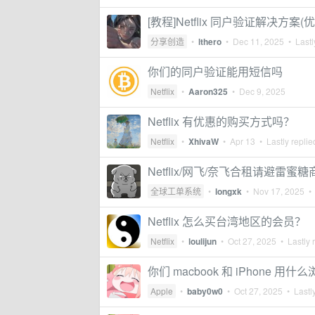
[教程]Netflix 同户验证解决方案(
分享创造
•
lthero
•
Dec 11, 2025
• Lastl
你们的同户验证能用短信吗
Netflix
•
Aaron325
•
Dec 9, 2025
Netflix 有优惠的购买方式吗？
Netflix
•
XhivaW
•
Apr 13
• Lastly repli
Netflix/网飞/奈飞合租请避雷蜜糖商
全球工单系统
•
longxk
•
Nov 17, 2025
• 
Netflix 怎么买台湾地区的会员？
Netflix
•
loulijun
•
Oct 27, 2025
• Lastly 
你们 macbook 和 iPhone 用什
Apple
•
baby0w0
•
Oct 27, 2025
• Lastly