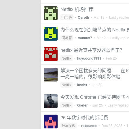
Netflix 机场推荐
问与答
•
Qyroth
•
Mar 19
• Lastly repli
为什么现在新加坡节点的 Netfl
问与答
•
mumux7
•
Mar 2
• Lastly repli
netflix 最近查共享没这么严了？
Netflix
•
huyudong1991
•
Feb 25
解决一个困扰多天的问题——在 iOS
一亮一暗的，很影响观影体验
Netflix
•
kechx
•
Jan 30
今天发现 Chrome 已经支持网飞 
Netflix
•
Grefer
•
Jan 25
• Lastly replie
25 年数字时代的新话费
分享发现
•
rebounce
•
Dec 25, 2025
• La