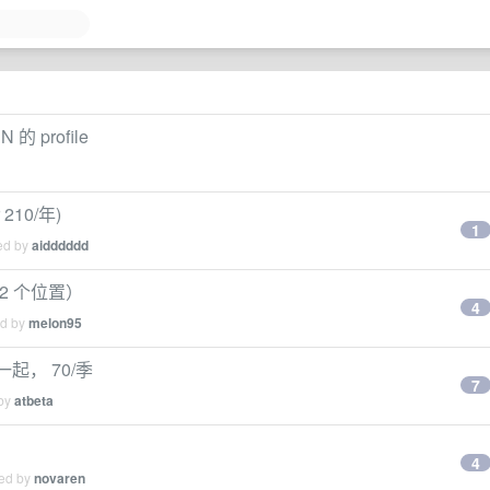
的 profile
210/年)
1
ied by
aidddddd
（2 个位置）
4
ed by
melon95
一起， 70/季
7
 by
atbeta
4
ied by
novaren