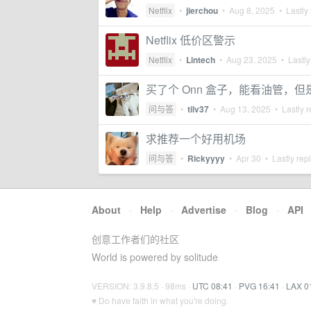
Netflix
•
jierchou
•
Aug 8, 2025
• Lastly 
Netflix 低价区警示
Netflix
•
Lintech
•
Aug 23, 2025
• Lastly
买了个 Onn 盒子，能看油管，
问与答
•
tilv37
•
Aug 13, 2025
• Lastly r
求推荐一个好用机场
问与答
•
Rickyyyy
•
Apr 30
• Lastly rep
About
·
Help
·
Advertise
·
Blog
·
API
创意工作者们的社区
World is powered by solitude
VERSION: 3.9.8.5 · 98ms ·
UTC 08:41
·
PVG 16:41
·
LAX 0
♥ Do have faith in what you're doing.