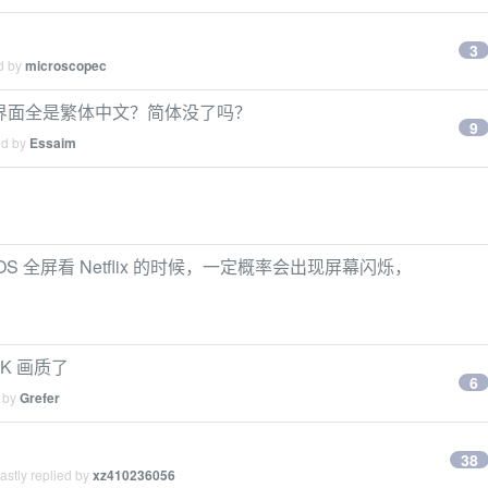
3
ed by
microscopec
ix 界面全是繁体中文？简体没了吗？
9
ed by
Essaim
 全屏看 Netflix 的时候，一定概率会出现屏幕闪烁，
4K 画质了
6
d by
Grefer
38
stly replied by
xz410236056