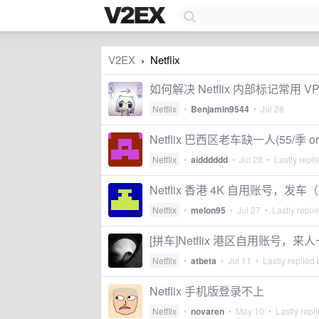
V2EX
Netflix
›
如何解决 Netflix 内部标记常用 VPN 
Netflix
•
Benjamin9544
•
Jul 28
Netflix 巴西区老车缺一人(55/季 or 
Netflix
•
aidddddd
•
Jul 28
• Lastly repl
Netflix 香港 4K 自用账号，发车
Netflix
•
melon95
•
Jul 27
• Lastly repli
[拼车]Netflix 港区自用账号，来人
Netflix
•
atbeta
•
Jul 11
• Lastly replied
Netflix 手机版登录不上
Netflix
•
novaren
•
May 10
• Lastly repl