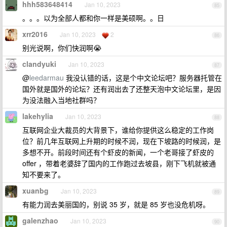
hhh583648414
Jan 10, 2023
85
。。。以为全部人都和你一样是美硕啊。。日
xrr2016
Jan 10, 2023
2
86
别光说啊，你们快润啊😭
clandyuki
Jan 10, 2023
87
@
leedarmau
我没认错的话，这是个中文论坛吧？服务器托管在
国外就是国外的论坛？还有润出去了还整天泡中文论坛里，是因
为没法融入当地社群吗？
lakehylia
Jan 10, 2023
88
互联网企业大裁员的大背景下，谁给你提供这么稳定的工作岗
位？前几年互联网上升期的时候不润，现在下坡路的时候润，是
多想不开。前段时间还有个虾皮的新闻，一个老哥接了虾皮的
offer ，带着老婆辞了国内的工作跑过去坡县，刚下飞机就被通
知不要来了。
xuanbg
Jan 10, 2023
89
有能力润去美丽国的，别说 35 岁，就是 85 岁也没危机呀。
galenzhao
Jan 10, 2023
90