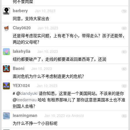
何不食肉糜
barbery
Jan 10, 2023
79
同意，支持大家出去
Clay0620
Jan 10, 2023
80
还是得考虑现实问题，上有老下有小，带得走么？孩子还能带，
两边的父母呢？
lakehylia
Jan 10, 2023
81
纽约都要破产了，走线的都要遣返回墨西哥了。还润
Baoni
Jan 10, 2023
82
面对危机为什么不考虑制造更大的危机？
YEX1024
Jan 10, 2023
83
# @
clandyuki
请你知悉，这里是一个美国网站。不该来的是你
@
leedarmau
哈哈 有租界那味儿了 那你这意思美国本土也不准
别国人去咯？
learningman
Jan 10, 2023 via Android
84
为什么不挣一个小目标呢