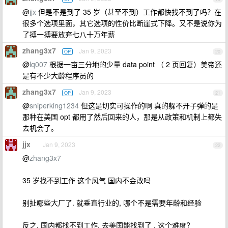
@
jjx
但是不是到了 35 岁（甚至不到）工作都快找不到了吗？在
很多个选项里面，其它选项的性价比断崖式下降。又不是说你为
了搏一搏要放弃七八十万年薪
zhang3x7
Jan 9, 2023
OP
20
@
lq007
根据一亩三分地的少量 data point （ 2 页回复）美帝还
是有不少大龄程序员的
zhang3x7
Jan 9, 2023
OP
21
@
sniperking1234
但这是切实可操作的啊 真的躲不开子弹的是
那种在美国 opt 都用了然后回来的人，那是从政策和机制上都失
去机会了。
jjx
Jan 9, 2023
22
@
zhang3x7
35 岁找不到工作 这个风气 国内不会改吗
别扯哪些大厂了. 就垂直行业的, 哪个不是需要年龄和经验
反之, 国内都找不到工作, 去美国能找到了 , 这个难度?