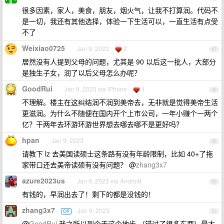
很多因素，家人，美食，朋友，烟火气，让我不打算润。代码不
是一切，我还有其他选择，体验一下生活可以，一直生活有点受
不了
Weixiao0725
Jan 9, 2023
2
47
居然没有人提到父母的问题，尤其是 90 以后这一批人，大部分
是独生子女，润了以后父母怎么办呢？
GoodRui
Jan 9, 2023 via iPhone
1
48
不理解。楼主在这纠结润不润到美帝去，无非就是觉得美帝生活
更滋润。为什么不随便在国内开个上市公司，一年小赚个一两个
亿？干两年去环游环游世界想去哪去哪不是更好吗？
hpan
Jan 9, 2023
49
请教下 lz 去美国读硕士这条路有没有年龄限制，比如 40+了拖
家带口还去美帝读硕有没有问题？ @
zhang3x7
azure2023us
Jan 9, 2023 via Android
50
有钱的，早润出去了！剩下的都是没钱的！
zhang3x7
Jan 9, 2023
OP
51
@
GoodRui
我之所以到今天这个地步 （错过了很多东西）最大