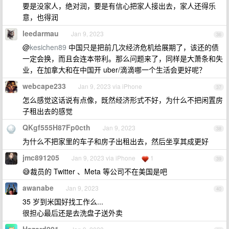
要是没家人，绝对润，要是有信心把家人接出去，家人还得乐
意，也得润
leedarmau
Jan 9, 2023
36
@
kesichen89
中国只是把前几次经济危机给展期了，该还的债
一定会换，而且会连本带利。那么问题来了，同样是大萧条和失
业，在加拿大和在中国开 uber/滴滴哪一个生活会更好呢？
webcape233
Jan 9, 2023 via iPhone
37
怎么感觉这话说有点像，既然经济形式不好，为什么不把闲置房
子租出去的感觉
QKgf555H87Fp0cth
Jan 9, 2023
38
为什么不把家里的车子和房子出租出去，然后坐享其成更好
jmc891205
Jan 9, 2023 via iPhone
1
39
😅裁员的 Twitter 、Meta 等公司不在美国是吧
awanabe
Jan 9, 2023
40
35 岁到米国好找工作么...
很担心最后还是去洗盘子送外卖