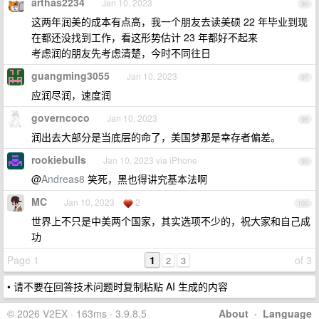
arthas2234
Jan 10, 2023
96
这两年润美的成本有点高，我一个朋友去读美硕 22 年毕业到现
在都还没找到工作，看这形势估计 23 年都好不起来
考虑润的朋友先考虑清楚，今时不同往日
guangming3055
Jan 10, 2023
97
应润尽润，速度润
governcoco
Jan 10, 2023
98
润出去大部分是当底层的命了，美国梦那是幸存者偏差。
rookiebulls
Jan 10, 2023 via iPhone
99
@
Andreas8
笑死，黑也得讲究基本法啊
MC
Jan 10, 2023
2
100
世界上不只是中美两个国家，其实选项不少的，祝大家和自己成
功
Page 1
1
of 3
2
3
• 请不要在回答技术问题时复制粘贴 AI 生成的内容
© 2026 V2EX · 163ms · 3.9.8.5
About
·
Language