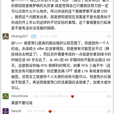
的原因就是做梦做的太厉害 就是觉得自己只要疯狂努力就一定
可以达到什么什么地步。所以你说的这个我做梦都不会想 233
。我把这个问题发出来，就是想知道现在润美是不是也是类似于
你说的开上市公司这样的不切实际的事情，这个事情要实行起来
是不是有没办法克服的阻碍。
zhang3x7
Jan 10, 2023
OP
52
@
hpan
拖家带口是真的超出我的认知范围了，但是就你一个人
的话。去读硕士 offer 应该拿得到，但是很有可能签证不过（移
民倾向太明显了），然后另外需要考虑的一点就是你拿到绿卡的
时候应该 60 岁左右了，从 40+到 60 岁期间你不能失业超过 60
天，这是假设你抽 H1b 很顺利的情况；如果 H1b 三抽不中（这
是完全有可能的情景）你还要去搞 CPT 或者 L1b 来续身份继续
抽签。总而言之就是你个人头铁的话有可能可以，但是性价比我
就不知道了。再谈到拖家带口的话美国应该很难了，加拿大或许
可以。
neutrinos
Jan 10, 2023 via iPhone
1
53
美国不要垃圾
fword
Jan 10, 2023
14
54