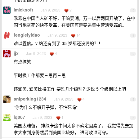
imicksoft
Jan 9, 2023
2
10
乖乖在中国当人矿不好，干嘛要润，万一以后两国开战了，在中
国当炮灰死的快不受罪，在美国可是要进集中营活受罪的。
fengleiyidao
Jan 9, 2023
14
11
难以置信。v 站还有到了 35 岁都还没润的？！
jjx
Jan 9, 2023
4
12
有点搞笑
平时换工作都要三思再三思
还润美, 润美比换工作 要难几个级别? 少说 5 个级别以上吧
sniperking1234
Jan 9, 2023
4
13
”你为什么不躲开子弹，不怕死吗“
lq007
Jan 9, 2023
1
14
美国太难留， 排绿卡这中间太多不确定因素了， 我觉得先去加
拿大拿到身份然后到美国比较好， 进可攻退可守。