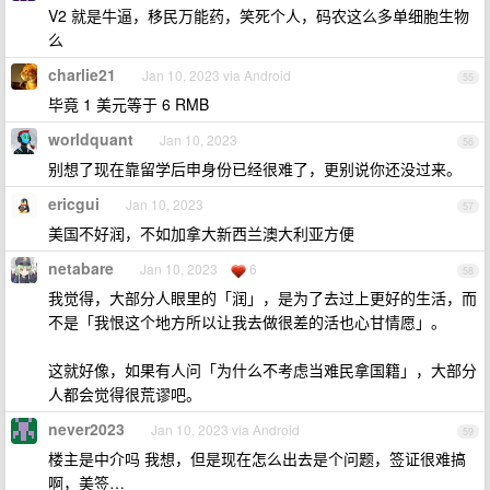
V2 就是牛逼，移民万能药，笑死个人，码农这么多单细胞生物
么
charlie21
Jan 10, 2023 via Android
55
毕竟 1 美元等于 6 RMB
worldquant
Jan 10, 2023
56
别想了现在靠留学后申身份已经很难了，更别说你还没过来。
ericgui
Jan 10, 2023
57
美国不好润，不如加拿大新西兰澳大利亚方便
netabare
Jan 10, 2023
6
58
我觉得，大部分人眼里的「润」，是为了去过上更好的生活，而
不是「我恨这个地方所以让我去做很差的活也心甘情愿」。
这就好像，如果有人问「为什么不考虑当难民拿国籍」，大部分
人都会觉得很荒谬吧。
never2023
Jan 10, 2023 via Android
59
楼主是中介吗 我想，但是现在怎么出去是个问题，签证很难搞
啊，美签…