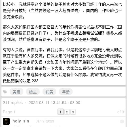
比较小。我就感觉这个润美的路子其实对大多数已经工作的人来说也
是完全开放的（当然要等这一波大裁员过去），国内的工作经验也不
会完全浪费。
那么大家如果在国内都面临巨大的年龄危机害怕以后找不到工作（国
内的局面反正已经这样了），
为什么不考虑去美帝试试呢？
很多人都
谈到润，然后感觉没有路子，但是这个路子还是开放的。
有的人会说，管你屁事，管我屁事。但是我这辈子以前吃亏最大的点
就在于没有和人多交流，在做决定的时候有很多地方完全没考虑到以
至于产生重大判断失误（比如国内年龄问题严重到这个地步）。所以
这一次一定要拿出来请教一下大家，大家怎么看待在年龄压力面前润
美这件事，如果选择不这么做的话是有什么顾虑。我害怕我又再一次
做出错误的决定 233
美帝
楼主
润美
年龄
211 replies
•
2025-08-11 13:41:54 +08:00
Page 1
1
of 3
2
3
holy_sin
Jan 9, 2023
1