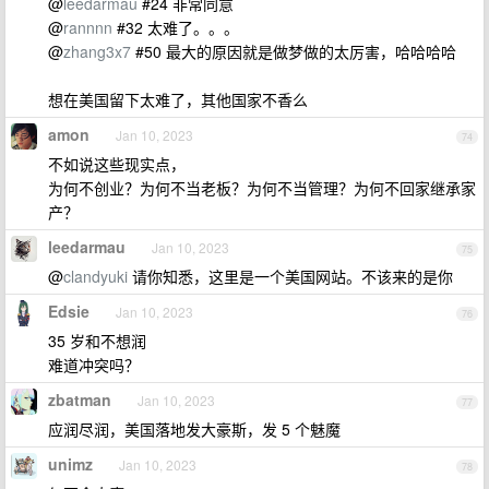
@
leedarmau
#24 非常同意
@
rannnn
#32 太难了。。。
@
zhang3x7
#50 最大的原因就是做梦做的太厉害，哈哈哈哈
想在美国留下太难了，其他国家不香么
amon
Jan 10, 2023
74
不如说这些现实点，
为何不创业？为何不当老板？为何不当管理？为何不回家继承家
产？
leedarmau
Jan 10, 2023
75
@
clandyuki
请你知悉，这里是一个美国网站。不该来的是你
Edsie
Jan 10, 2023
76
35 岁和不想润
难道冲突吗？
zbatman
Jan 10, 2023
77
应润尽润，美国落地发大豪斯，发 5 个魅魔
unimz
Jan 10, 2023
78