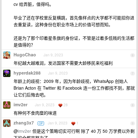
cv 给弄脏，值得吗。
毕业了还在学校里反复横跳，首先像样点的大学都不可能招你进
去重复读，这种身份在职业市场上的价值可想而知。
还是为了那个印着星条旗的身份证，不管是过着多低贱的生活都
是值得的？
HugoChao
Jan 9, 2023
6
年纪越大越难润，发达国家不需要大龄移民来吃福利
hyperdak288
Jan 9, 2023
7
年龄上的歧视：2009 年，因为年龄歧视，WhatsApp 创始人
Brian Acton 在 Twitter 和 Facebook 连一份工作都找不到，那就
让它们后悔去吧。
imv2er
Jan 9, 2023
28
8
有种何不食肉糜的味道
zhang3x7
Jan 9, 2023
1
OP
9
@
imv2er
但是这个策略切实可行啊 除了 40 万 50 万学费以外剩
下的全都是努力了