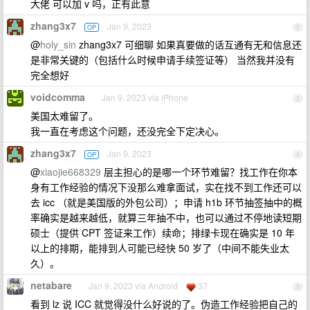
大佬 可以加 v 吗，正有此意
zhang3x7
Jan 9, 2023
OP
2
@
holy_sin
zhang3x7 可细聊 如果真要做的话互通有无和信息还
是非常关键的（包括什么时候申请手续签证等） 当然我并没有
完全想好
voidcomma
Jan 9, 2023 via iPhone
3
美国太难留了。
我一直在考虑这个问题，还没完全下定决心。
zhang3x7
Jan 9, 2023
OP
4
@
xiaojie668329
层主担心的是哪一个环节难留？找工作在你本
身有工作经验的情况下没那么难拿面试，实在找不到工作还可以
去 icc （就是美国版的外包公司）；申请 h1b 环节抽签抽中的概
率确实是越来越低，就算三年抽不中，也可以通过不停地读短期
硕士（提供 CPT 签证来工作）续命；排绿卡现在确实是 10 年
以上的排期，能排到人可能已经快 50 岁了（中间不能失业太
久）。
netabare
Jan 9, 2023 via Android
37
5
看到 lz 说 ICC 就觉得没什么好说的了。伪造工作经验把自己的