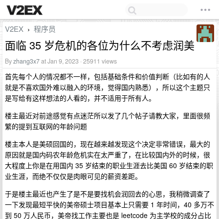
V2EX
程序员
›
面临 35 岁危机的各位为什么不考虑润美
By
zhang3x7
at Jan 9, 2023 · 25911 views
首先每个人的情况都不一样，包括基础条件和价值判断（比如有的人
就是不喜欢国外难以融入的环境，觉得国内熟悉），所以这个主题只
是写给有这样想法的人看的，并不适用于所有人。
楼主最近对前途感觉有点迷茫所以发了几个帖子请教大家，里面很频
繁的提到互联网的年龄问题
楼主本人是美硕回国的，现在越来越发现这个决定非常错误，最大的
原因就是国内码农年龄危机实在太严重了，在比较国内外的时候，很
大程度上你是在用国内 35 岁结束的职业生涯去比美国 60 岁结束的职
业生涯，而绝不仅仅是肉眼可见的薪资差距。
于是楼主最近也产生了是不是要找机会润回去的心思，我稍微调查了
一下发现最短平快的美帝硕士项目基本上只需要 1 年时间，40 多万不
到 50 万人民币，美帝找工作主要也是 leetcode 为主学校的成分占比