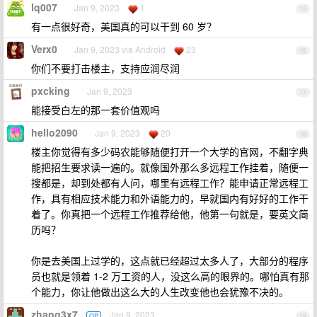
lq007
Jan 9, 2023
1
15
有一点很好奇，美国真的可以干到 60 岁？
Verx0
Jan 9, 2023 via Android
23
16
你们不要打击楼主，支持应润尽润
pxcking
Jan 9, 2023
17
能接受白左的那一套价值观吗
hello2090
Jan 9, 2023
20
18
楼主你觉得有多少码农能够随便打开一个大学的官网，不翻字典
能把招生要求读一遍的。就像国外那么多远程工作挂着，随便一
搜都是，却到处都有人问，哪里有远程工作？能申请正常远程工
作，具有相应技术能力和外语能力的，早就国内有好好的工作干
着了。你真把一个远程工作推荐给他，他第一句就是，要英文简
历吗？
你是去美国上过学的，这点就已经超过太多人了，大部分的程序
员也就是领着 1-2 万工资的人，没这么高的眼界的。哪怕真有那
个能力，你让他做出这么大的人生改变他也会犹豫不决的。
zhang3x7
Jan 9, 2023
OP
19