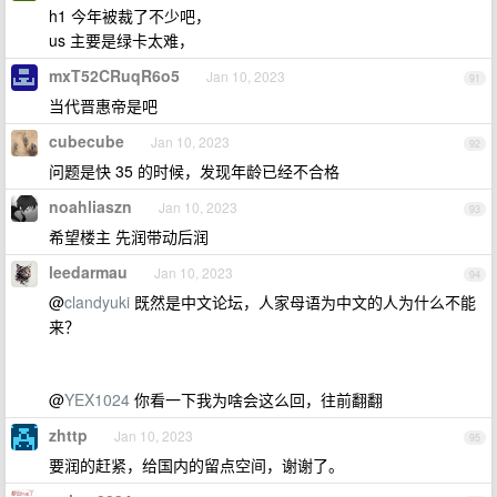
h1 今年被裁了不少吧，
us 主要是绿卡太难，
mxT52CRuqR6o5
Jan 10, 2023
91
当代晋惠帝是吧
cubecube
Jan 10, 2023
92
问题是快 35 的时候，发现年龄已经不合格
noahliaszn
Jan 10, 2023
93
希望楼主 先润带动后润
leedarmau
Jan 10, 2023
94
@
clandyuki
既然是中文论坛，人家母语为中文的人为什么不能
来？
@
YEX1024
你看一下我为啥会这么回，往前翻翻
zhttp
Jan 10, 2023
95
要润的赶紧，给国内的留点空间，谢谢了。