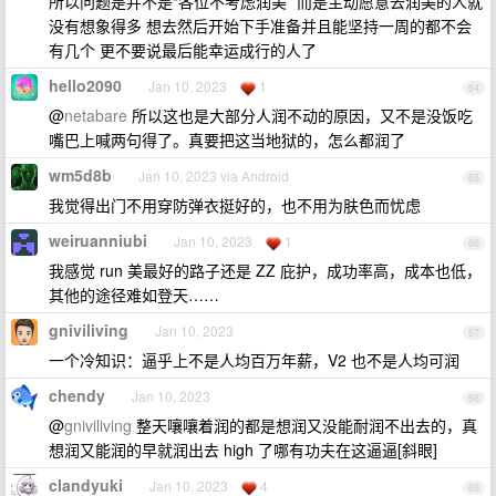
所以问题是并不是“各位不考虑润美” 而是主动愿意去润美的人就
没有想象得多 想去然后开始下手准备并且能坚持一周的都不会
有几个 更不要说最后能幸运成行的人了
hello2090
Jan 10, 2023
1
64
@
netabare
所以这也是大部分人润不动的原因，又不是没饭吃
嘴巴上喊两句得了。真要把这当地狱的，怎么都润了
wm5d8b
Jan 10, 2023 via Android
65
我觉得出门不用穿防弹衣挺好的，也不用为肤色而忧虑
weiruanniubi
Jan 10, 2023
1
66
我感觉 run 美最好的路子还是 ZZ 庇护，成功率高，成本也低，
其他的途径难如登天……
gniviliving
Jan 10, 2023
67
一个冷知识：逼乎上不是人均百万年薪，V2 也不是人均可润
chendy
Jan 10, 2023
68
@
gniviliving
整天嚷嚷着润的都是想润又没能耐润不出去的，真
想润又能润的早就润出去 high 了哪有功夫在这逼逼[斜眼]
clandyuki
Jan 10, 2023
4
69