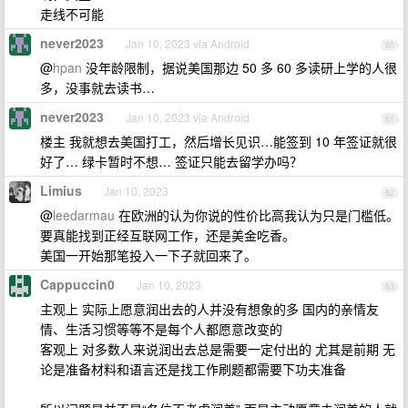
走线不可能
never2023
Jan 10, 2023 via Android
60
@
hpan
没年龄限制，据说美国那边 50 多 60 多读研上学的人很
多，没事就去读书…
never2023
Jan 10, 2023 via Android
61
楼主 我就想去美国打工，然后增长见识…能签到 10 年签证就很
好了… 绿卡暂时不想… 签证只能去留学办吗？
Limius
Jan 10, 2023
62
@
leedarmau
在欧洲的认为你说的性价比高我认为只是门槛低。
要真能找到正经互联网工作，还是美金吃香。
美国一开始那笔投入一下子就回来了。
Cappuccin0
Jan 10, 2023
63
主观上 实际上愿意润出去的人并没有想象的多 国内的亲情友
情、生活习惯等等不是每个人都愿意改变的
客观上 对多数人来说润出去总是需要一定付出的 尤其是前期 无
论是准备材料和语言还是找工作刷题都需要下功夫准备