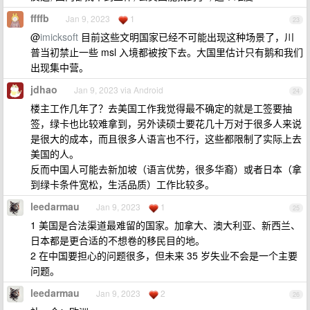
ffffb
Jan 9, 2023
1
23
@
imicksoft
目前这些文明国家已经不可能出现这种场景了，川
普当初禁止一些 msl 入境都被按下去。大国里估计只有鹅和我们
出现集中营。
jdhao
Jan 9, 2023 via Android
24
楼主工作几年了？去美国工作我觉得最不确定的就是工签要抽
签，绿卡也比较难拿到，另外读硕士要花几十万对于很多人来说
是很大的成本，而且很多人语言也不行，这些都限制了实际上去
美国的人。
反而中国人可能去新加坡（语言优势，很多华裔）或者日本（拿
到绿卡条件宽松，生活品质）工作比较多。
leedarmau
Jan 9, 2023
1
25
1 美国是合法渠道最难留的国家。加拿大、澳大利亚、新西兰、
日本都是更合适的不想卷的移民目的地。
2 在中国要担心的问题很多，但未来 35 岁失业不会是一个主要
问题。
leedarmau
Jan 9, 2023
2
26