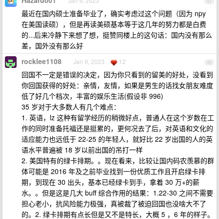
Hazard001
Jan 9, 2023
41
最近在国内硕士准备毕业了，确实考虑过这个问题（因为 npy
在美国读硕），但是再读美硕基本等于这几年的努力都是白费
的...后来冷静下来想了想，挺赞同楼上的这句话：国内没有那么
差，国外没有那么好
rocklee1108
Jan 9, 2023
12
42
回国不一定是错误的决定，因为你只看到的留美的好处，没看到
你回国获得的好处：亲情，友情，如果是男生的话找女朋友难度
低了好几个档次，丰富的娱乐生活(假设非 996)
35 岁对于大多数人有几个难点：
1. 英语，lz 这种有留学经历的稍微好点，普通人在这个岁数在工
作的同时准备托福还是挺累的，更何况去了后，对英语和文化的
适应能力也远低于 22-25 的年轻人，就好比 22 岁出国的人的英
语水平普遍被 18 岁以前出国的吊打一样
2. 美国特有的绿卡排期。。现在看来，比较让国内码农羡慕的群
体可能是 2016 年及之前毕业找到一份优质工作且开启绿卡排
期，到现在 30 出头，基本已经绿卡到手，拿着 30 万+的薪
水。。但是这是几大 buff 综合作用的结果：1.22-30 之间不需要
担心老小，抗风险能力极强，真被裁了被迫回国也没啥大不了
的。2. 绿卡排期有点长但是又不是特长，大概 5 ，6 年的样子。