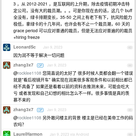
3 ，从 2012-2021 ，是互联网的上升期，除去疫情初期冲击特
定公司，没有大的裁员潮。。。可是你现在去的话，这几个 buff
全没有，绿卡排期变长，35-50 之间上有老下有下，抗风险能力
极低，拿绿卡的十几年间，也许会有不止一个裁员潮，60 天的
grace period 可以应对普通的裁员，但是无法应对普遍的的裁员
+hiring freeze
LeonardSc
Jan 9, 2023
43
因为润不等于解决一切问题
zhang3x7
Jan 9, 2023
OP
44
@
rocklee1108
您简直说的太好了 很多时候人类都会翻一个错误
就是*看后视镜开车* 确实现在润美很多客观条件和以前相比都已
经不具备了 如果还是看着以前的资料去推测未来，可能会吃大
亏 或者发现和自己幻想的相比怎么不一样。很多事情是真的羡
慕不来的
zhang3x7
Jan 9, 2023
OP
45
@
rocklee1108
另外敢问楼主的背景 楼主是已经在美帝工作的码
农吗？
LaurelHarmon
Jan 9, 2023 via Android
46