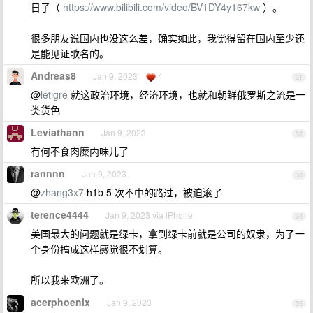
日子（
https://www.bilibili.com/video/BV1DY4y167kw
）。
很多朋友说国内也没这么差，确实如此，我觉得留在国内至少还
是能见证歌名的。
Andreas8
Jan 9, 2023
4
31
@
letigre
就这政治环境，经济环境，也就和朝鲜俄罗斯之流是一
类货色
Leviathann
Jan 9, 2023
32
有何不食肉糜内味儿了
rannnn
Jan 9, 2023
33
@
zhang3x7
h1b 5 次不中的路过，被迫滚了
terence4444
Jan 9, 2023 via iPhone
34
美国最大的问题就是绿卡，拿到绿卡前就是公司的奴隶，为了一
个身份搞成这样感觉很不划算。
所以我来欧洲了。
acerphoenix
Jan 9, 2023
35