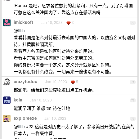
iRunex 是吧，恳求各位想润的赶紧润，只有一点，到了灯塔国
可憋在这么关注国内了，靠这点存在感活着吗
imicksoft
Jan 10, 2023
3
70
@
ffffb
看看韩国是怎么对待最近去韩国的中国人的，以防疫名义特别对
待，挂黄牌拉隔离所。
看看西方各国是如何区别对待外来难民的。
看看中东富国是如何区别对待外来劳工的。
你的身份只需要一个定义，定义分开就是区别对待。
一切都没有什么改变，一切再来一遍也没有不可能。
crazytudou
Jan 10, 2023
5
71
都润吧，给我们这些废物腾出点工作机会。
kela
Jan 10, 2023
72
能润早润了 谁想 tm 待在洼地
exploreexe
Jan 10, 2023
73
@
ffffb
#22 这就是对历史不太了解了，参考美日开战后的在美的
日本人，一样集中营。