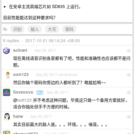
在安卓主流高端芯片如 SD835 上运行。
目前性能能达到这种要求吗？
识别
输入
大写
密码
9 replies
•
2017-10-01 06:14:24 +08:00
scinart
Sep 28, 2017
1
现在离线语音识别各家都有了吧，性能和准确性也应该都不是问
题。
oott123
Sep 28, 2017 via Android
2
然后你输个密码你旁边的人都听到了？略尴尬啊~~
iloveoovx
Sep 28, 2017
OP
3
@
oott123
并不考虑这种问题，毕竟这只做一个备用方案就好，
适合你独处但手不方便的时候。
hatw
Sep 29, 2017
4
其实目前最大的敌人是。。。环境。。。噪音。。。
chenyu8674
Sep 29, 2017