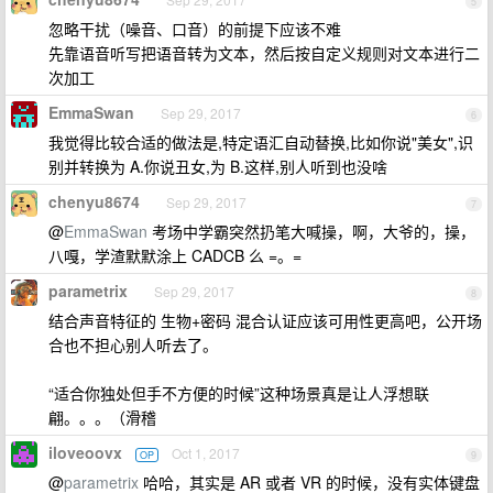
5
忽略干扰（噪音、口音）的前提下应该不难
先靠语音听写把语音转为文本，然后按自定义规则对文本进行二
次加工
EmmaSwan
Sep 29, 2017
6
我觉得比较合适的做法是,特定语汇自动替换,比如你说"美女",识
别并转换为 A.你说丑女,为 B.这样,别人听到也没啥
chenyu8674
Sep 29, 2017
7
@
EmmaSwan
考场中学霸突然扔笔大喊操，啊，大爷的，操，
八嘎，学渣默默涂上 CADCB 么 =。=
parametrix
Sep 29, 2017
8
结合声音特征的 生物+密码 混合认证应该可用性更高吧，公开场
合也不担心别人听去了。
“适合你独处但手不方便的时候”这种场景真是让人浮想联
翩。。。（滑稽
iloveoovx
Oct 1, 2017
OP
9
@
parametrix
哈哈，其实是 AR 或者 VR 的时候，没有实体键盘