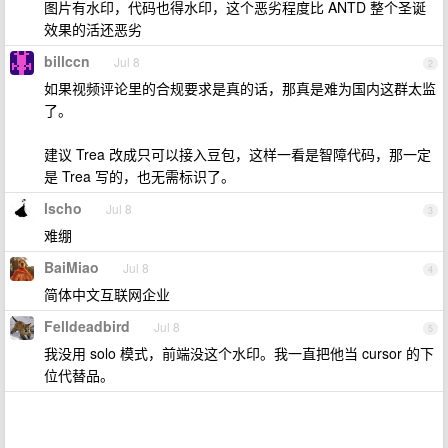
图片有水印，代码也得水印，这个恶劣程度比 ANTD 整个圣诞
效果的活还恶劣
billccn
Jul 8
2
如果视频评论里的合规要求是真的话，那真是难为国内这群太监
了。
建议 Trea 改成只可以接入豆包，这样一看是智障代码，那一定
是 Trea 写的，也无需标识了。
lscho
Jul 8
3
难绷
BaiMiao
Jul 8
4
简体中文互联网企业
Felldeadbird
Jul 8
5
我没用 solo 模式，前端没这个水印。我一直把他当 cursor 的下
位代替品。