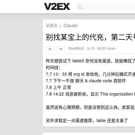
V2EX
Claude
›
别找某宝上的代充，第二天
timeblind
·
Jul 8
· 4626 views
昨天想尝试下 fable5 奈何没有渠道，就偷懒找了
时间线：
7.7 13：33 将 org id 发给他，几分钟后确实开通
7.7 下午～午夜 聊天 & claude code 捏软件
7.8 上午 正常
7.8 14:22 消息被拒收，显示 This organization ha
虽然说有心理预期，但是没想到这么快。卖家说用 v
另外求稳定一点渠道推荐，fable 还是太香了