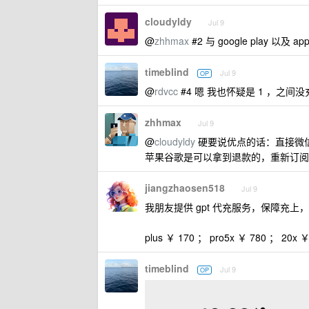
cloudyldy
Jul 9
@
zhhmax
#2 与 google play 以及 
timeblind
Jul 9
OP
@
rdvcc
#4 嗯 我也怀疑是 1 ，之间没
zhhmax
Jul 9
@
cloudyldy
硬要说优点的话：直接微
苹果谷歌是可以拿到退款的，重新订阅就
jiangzhaosen518
Jul 9
我朋友提供 gpt 代充服务，保障充
plus ￥ 170 ； pro5x ￥ 780 ； 20x ￥
timeblind
Jul 9
OP