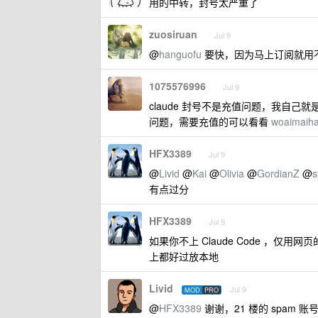
用的中转，封号太严重了
zuosiruan
Jul 9
@
hanguofu
要快，因为马上订阅就用不了 
1075576996
Jul 9
claude 封号不是充值问题，我自
问题，需要充值的可以看看
woaimaih
HFX3389
Jul 9
@
Livid
@
Kai
@
Olivia
@
GordianZ
@
s
有点过分
HFX3389
Jul 9
如果你不上 Claude Code ，仅用网
上都好过放本地
Livid
Jul 9
MOD
PRO
@
HFX3389
谢谢，21 楼的 spam 账