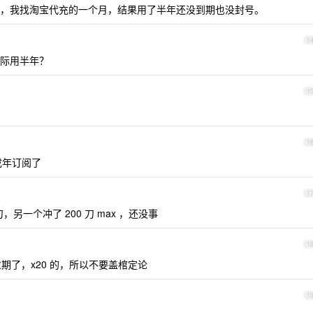
，我找淘宝代充的一个月，结果用了半年还没到期也没封号。
1
际用半年？
1
1
成年订阅了
1
刀，另一个冲了 200 刀 max ，还没事
1
期了，x20 的，所以不要盖棺定论
1