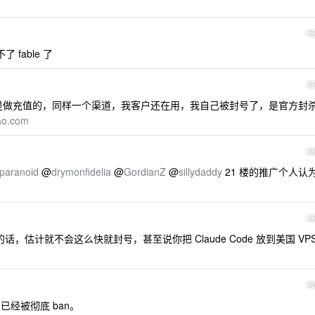
2
fable 了
2
己就是做充值的，同样一个渠道，我客户还在用，我自己被封号了，是官方封
ao.com
2
paranoid
@
drymonfidelia
@
GordianZ
@
sillydaddy
21 楼的推广个人认
2
页的话，估计就不会这么快就封号，甚至说你把 Claude Code 放到美国 VP
2
号已经被彻底 ban。