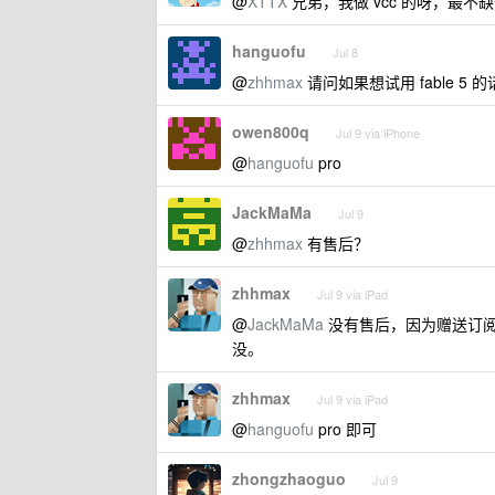
@
XTTX
兄弟，我做 vcc 的呀，最不
hanguofu
Jul 8
@
zhhmax
请问如果想试用 fable 5 的
owen800q
Jul 9 via iPhone
@
hanguofu
pro
JackMaMa
Jul 9
@
zhhmax
有售后？
zhhmax
Jul 9 via iPad
@
JackMaMa
没有售后，因为赠送订
没。
zhhmax
Jul 9 via iPad
@
hanguofu
pro 即可
zhongzhaoguo
Jul 9