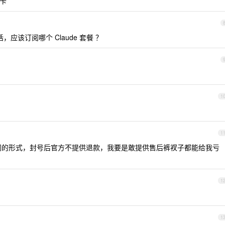
缺卡
话，应该订阅哪个 Claude 套餐 ？
1
1
阅的形式，封号后官方不提供退款，我要是敢提供售后裤衩子都能给我亏
1
1