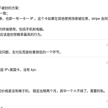
靠谱不被封的方案：
持一致；
干净，也即一号一卡一 IP 。这个卡如果在其他使用场景被拉黑，stripe 会同
个以上的终端使用，包括手机和电脑。
这个应该是封禁概率最高的行为。
 账户风控问题，支付反而是权重很低的一个环节。
庭 IP+美国卡，没有 kyc.
 某宝的价格是没有梯子的。 稳定出租两个月，其中一个人不续了。需要的私。