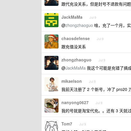
跟代充没关系，但是封号不退款有问题
JackMaMa
Jul 9
@
zhongzhaoguo
啥，充了一个月，实
chaosdefense
Jul 9
跟充值没关系
zhongzhaoguo
Jul 9
@
JackMaMa
我这个可能是充错了搞
mikaelson
Jul 9
我前天注册了 2 个新号，冲了 pro20 
nanyong0627
Jul 9
我的号就是淘宝代充。。还有 3 天就过
Tom7
Jul 9