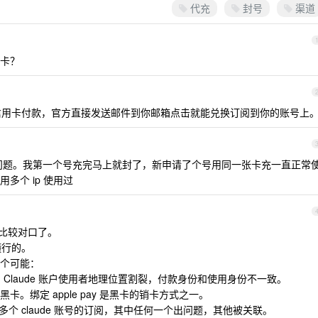
代充
封号
渠道
卡？
用卡付款，官方直接发送邮件到你邮箱点击就能兑换订阅到你的账号上
道有问题。我第一个号充完马上就封了，新申请了个号用同一张卡充一直正常
多个 ip 使用过
比较对口了。
懂行的。
个可能：
款者和 Claude 账户使用者地理位置割裂，付款身份和使用身份不一致。
能是黑卡。绑定 apple pay 是黑卡的销卡方式之一。
id 付了很多个 claude 账号的订阅，其中任何一个出问题，其他被关联。