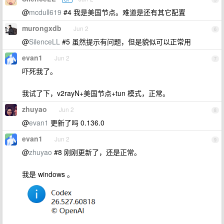
@
mcdull619
#4 我是美国节点。难道是还有其它配置
murongxdb
Jun 2
6
@
SilenceLL
#5 虽然提示有问题，但是貌似可以正常用
evan1
Jun 2
7
吓死我了。
我试了下，v2rayN+美国节点+tun 模式，正常。
zhuyao
Jun 2
8
@
evan1
更新了吗 0.136.0
evan1
Jun 2
9
@
zhuyao
#8 刚刚更新了，还是正常。
我是 windows 。