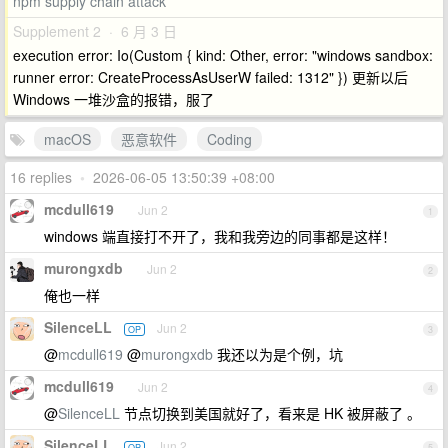
npm supply chain attack
Supplement 2 · 6 月 3 日
execution error: Io(Custom { kind: Other, error: "windows sandbox:
runner error: CreateProcessAsUserW failed: 1312" }) 更新以后
Windows 一堆沙盒的报错，服了
macOS
恶意软件
Coding
16 replies
•
2026-06-05 13:50:39 +08:00
mcdull619
Jun 2
1
windows 端直接打不开了，我和我旁边的同事都是这样！
murongxdb
Jun 2
2
俺也一样
SilenceLL
Jun 2
OP
3
@
mcdull619
@
murongxdb
我还以为是个例，坑
mcdull619
Jun 2
4
@
SilenceLL
节点切换到美国就好了，看来是 HK 被屏蔽了 。
SilenceLL
Jun 2
OP
5