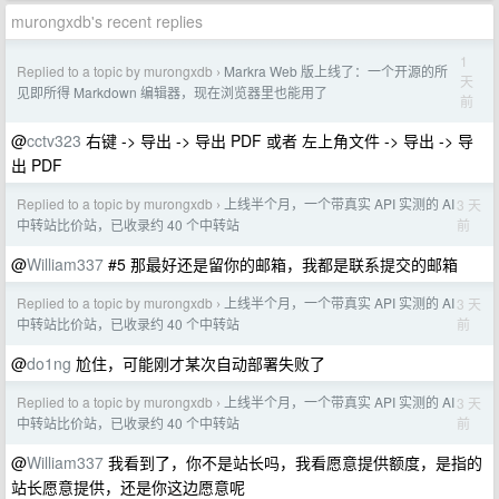
murongxdb's recent replies
1
Replied to a topic by murongxdb
Markra Web 版上线了：一个开源的所
›
天
见即所得 Markdown 编辑器，现在浏览器里也能用了
前
@
cctv323
右键 -> 导出 -> 导出 PDF 或者 左上角文件 -> 导出 -> 导
出 PDF
Replied to a topic by murongxdb
上线半个月，一个带真实 API 实测的 AI
3 天
›
前
中转站比价站，已收录约 40 个中转站
@
William337
#5 那最好还是留你的邮箱，我都是联系提交的邮箱
Replied to a topic by murongxdb
上线半个月，一个带真实 API 实测的 AI
3 天
›
前
中转站比价站，已收录约 40 个中转站
@
do1ng
尬住，可能刚才某次自动部署失败了
Replied to a topic by murongxdb
上线半个月，一个带真实 API 实测的 AI
3 天
›
前
中转站比价站，已收录约 40 个中转站
@
William337
我看到了，你不是站长吗，我看愿意提供额度，是指的
站长愿意提供，还是你这边愿意呢