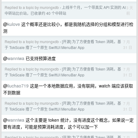
Replied to a topic by murongxdb
上线半个月，一个带真实 API 实测的 AI
3 天
›
前
中转站比价站，已收录约 40 个中转站
@
kulove
这个概率还是比较小，都是我随机选择的分组和模型进行检
测
Replied to a topic by murongxdb
[开源] 为了方便查看 Token 消耗，基
7 月
›
31 日
于 TokScale 撸了一个原生 SwiftUI MenuBar App
@
wanniwa
已支持预算进度
Replied to a topic by murongxdb
[开源] 为了方便查看 Token 消耗，基
7 月
›
31 日
于 TokScale 撸了一个原生 SwiftUI MenuBar App
@
liuchao719
这是一个本地数据应用，没有联网，watch 端应该获取
不到数据
Replied to a topic by murongxdb
[开源] 为了方便查看 Token 消耗，基
7 月
›
31 日
于 TokScale 撸了一个原生 SwiftUI MenuBar App
@
wanniwa
这个主要是 token 统计，没有进度这个概念，如果说一定
要有进度，可能是预算消耗进度，这个可以加一下
Replied to a topic by murongxdb
[开源] 为了方便查看 Token 消耗，基
7 月
›