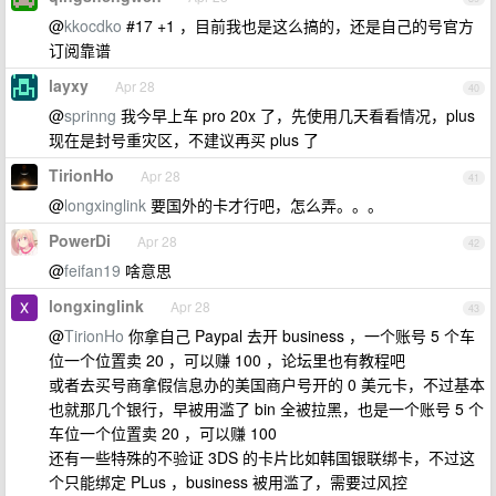
@
kkocdko
#17 +1 ，目前我也是这么搞的，还是自己的号官方
订阅靠谱
layxy
Apr 28
40
@
sprinng
我今早上车 pro 20x 了，先使用几天看看情况，plus
现在是封号重灾区，不建议再买 plus 了
TirionHo
Apr 28
41
@
longxinglink
要国外的卡才行吧，怎么弄。。。
PowerDi
Apr 28
42
@
feifan19
啥意思
longxinglink
Apr 28
43
@
TirionHo
你拿自己 Paypal 去开 business ，一个账号 5 个车
位一个位置卖 20 ，可以赚 100 ，论坛里也有教程吧
或者去买号商拿假信息办的美国商户号开的 0 美元卡，不过基本
也就那几个银行，早被用滥了 bin 全被拉黑，也是一个账号 5 个
车位一个位置卖 20 ，可以赚 100
还有一些特殊的不验证 3DS 的卡片比如韩国银联绑卡，不过这
个只能绑定 PLus ，business 被用滥了，需要过风控