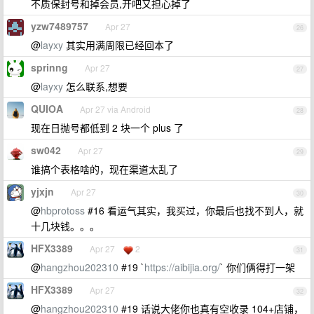
不质保封号和掉会员,开吧又担心掉了
yzw7489757
Apr 27
26
@
layxy
其实用满周限已经回本了
sprinng
Apr 27
27
@
layxy
怎么联系,想要
QUIOA
Apr 27 via Android
28
现在日抛号都低到 2 块一个 plus 了
sw042
Apr 27
29
谁搞个表格啥的，现在渠道太乱了
yjxjn
Apr 27
30
@
hbprotoss
#16 看运气其实，我买过，你最后也找不到人，就
十几块钱。。。
HFX3389
Apr 27
2
31
@
hangzhou202310
#19 `
https://aibijia.org/
` 你们俩得打一架
HFX3389
Apr 27
32
@
hangzhou202310
#19 话说大佬你也真有空收录 104+店铺，