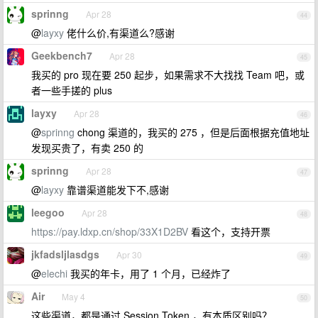
sprinng
Apr 28
44
@
layxy
佬什么价,有渠道么?感谢
Geekbench7
Apr 28
45
我买的 pro 现在要 250 起步，如果需求不大找找 Team 吧，或
者一些手搓的 plus
layxy
Apr 28
46
@
sprinng
chong 渠道的，我买的 275 ，但是后面根据充值地址
发现买贵了，有卖 250 的
sprinng
Apr 28
47
@
layxy
靠谱渠道能发下不,感谢
leegoo
Apr 28
48
https://pay.ldxp.cn/shop/33X1D2BV
看这个，支持开票
jkfadsljlasdgs
Apr 30
49
@
elechi
我买的年卡，用了 1 个月，已经炸了
Air
May 4
50
这些渠道，都是通过 Session Token ，有本质区别吗？