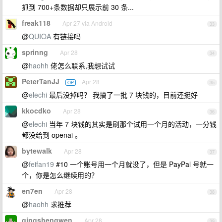
抓到 700+条数据却只展示前 30 条...
freak118
Apr 27 via Android
33
@
QUIOA
有链接吗
sprinng
Apr 28
34
@
haohh
佬怎么联系,我想试试
PeterTanJJ
Apr 28
OP
35
@
elechi
最后没掉吗？ 我搞了一批 7 块钱的，目前还挺好
kkocdko
Apr 28
36
@
elechi
当年 7 块钱的其实是刷那个试用一个月的活动，一分钱
都没给到 openai 。
bytewalk
Apr 28
37
@
feifan19
#10 一个账号用一个月就没了，但是 PayPal 号就一
个，你是怎么继续用的？
en7en
Apr 28
38
@
haohh
求推荐
qingshengwen
Apr 28
39