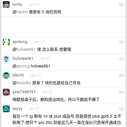
iorilu
Apr 27
20
@
haohh
哪里有 5 块的货阿
sprinng
Apr 27
21
@
huluwa561
佬,怎么联系.想要哦
huluwa561
Apr 27
22
@
sprinng
holowa561
elechi
Apr 27
23
@
kkocdko
原来 7 块的也是给自己号充
yzw7489757
Apr 27
24
隔壁掀桌子后，都知道没肉吃，所以干脆就不曝了
layxy
Apr 27
25
我在一个 tg 群有 10 块 plus 成品号,但是感觉 plus gpt5.5 太不
耐用了,想开个 pro 20x,但是这几天一直在涨价只质保开通成功,