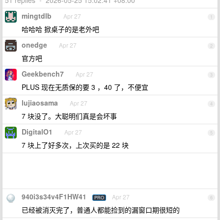
51 replies
•
2026-05-25 15:02:41 +08:00
mingtdlb
Apr 27
1
哈哈哈 掀桌子的是老外吧
onedge
Apr 27
2
官方吧
Geekbench7
Apr 27
3
PLUS 现在无质保的要 3 ，40 了，不便宜
lujiaosama
Apr 27
4
7 块没了。大聪明们真是会坏事
DigitalO1
Apr 27
5
7 块上了好多次，上次买的是 22 块
940i3s34v4F1HW41
Apr 27
PRO
6
已经被消灭完了，普通人都能捡到的漏窗口期很短的