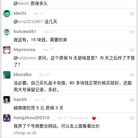
@
elechi
质保多久
elechi
Apr 27
14
@
xmy2232867
没几天
huluwa561
Apr 27
15
我这有，15 块钱，需要的来
hbprotoss
Apr 27
16
@
ret2onion
求问，这个质保 N 天是啥意思？ N 天之后炸了不管
了？
kkocdko
Apr 27
17
没必要。自己买礼品卡充值，80 多块钱正常价格买就好，还能
用大号保留记录，多好。
haohh
Apr 27
18
越南佬的货 5 元 质保 3 天
hangzhou202310
Apr 27 via Android
4
19
我弄了个号商聚合网站，可以去上面看看比价
cheap-ai.uk