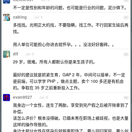
96
不一定是性别和年龄的问题，也可能是行业的问题，泥沙俱下。
cabing
Jan 8
97
多找找。光明正大的找，不要隐瞒，找工作。不行回家生娃后再
找。
用人单位可能担心你进去就怀孕。。。没法好好搬砖。。
dif
Jan 8
98
29 岁，很难。所有人都默认你是来生孩子的。
最好的建议就是抓紧生育，GAP 2 年，中间可以接单，不一定
是前端，可以学学 PHP ，做点主题，卖个 100 多还是有机会
的。争取在 35 岁之前重新投入工作。
evan9527
Jan 8
99
我身边一个女性，连生了两胎，享受到完产假之后被开除拿到了
补偿。
该怎么评价？根本没得破。已婚未育在职场上被歧视，也是大量
这样的操作导致的。
身边大部分女性在怀孕后就脱离职场了，要么回归家庭，要么创