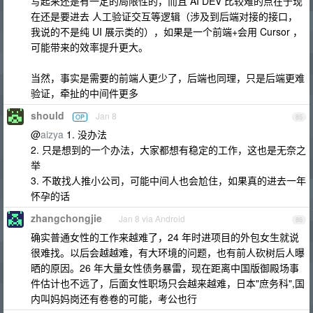
写起来还是有一定的局限性的，而且 AI DEV 比较难的点在于现
在还是要进去 人工验证交互等逻辑（涉及到后端对接的接口，
我说的不是纯 UI 展示类的），如果是一个前端+会用 Cursor ，
可能带来的效率提升更大。
当然，事实是需要的前端人更少了，后端也同理，只是后端更难
验证，牵扯的中间件更多
should
Jan 8
OP
85
@
aizya
1. 没办法
2. 只是想到的一个办法，大家都想有稳定的工作，这也是无奈之
举
3. 不敢找人推小公司，可能中间人也会尬住，如果真的进去一年
怀孕的话
zhangchongjie
Jan 8 via Android
86
确实普通女性的工作来越难了，24 年时进项目的外包女生就说
很难找。以后会越越难，有大环境的问题，也有前人砍树后人曝
晒的原因。26 年大量女性债务暴雷，现在距离中国版御殿场事
件估计也不远了，后面女性职场只会越来越难，日本"庶务科",国
内叫妈妈岗还有卷卷的可能，考公也行