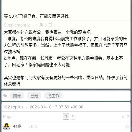
等 30 岁已婚已育，可能反而更好找
Supplement 2 · 1 月 8 日
大家都在补充说考公，我也表达一个我的观点吧
1.难度，考公的难度我觉得比当前找工作难多了，并且可能承受的压
力过程的煎熬更多，当然，上岸了就很幸福了，但现在也是千军万马
过独木桥
2.地点，现在在新一线城市，考公在这种地方很卷很卷，基本上不
了，回老家面临家庭问题也不太可能
其实也是想问问大家有没有更好的一些出路，类似日结，怀孕了就纯
休息都行
前端
已婚
找工作
162 replies
•
2026-01-10 17:07:59 +08:00
Page 1
1
of 2
2
4ark
Jan 8
1