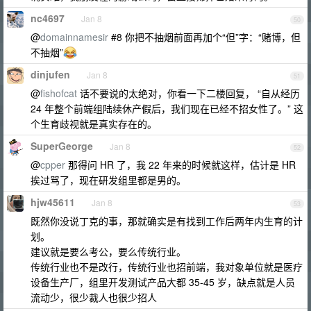
nc4697
Jan 8
50
@
domainnamesir
#8 你把不抽烟前面再加个“但”字：“赌博，但
不抽烟”
dinjufen
Jan 8
51
@
fishofcat
话不要说的太绝对，你看一下二楼回复， “自从经历
24 年整个前端组陆续休产假后，我们现在已经不招女性了。” 这
个生育歧视就是真实存在的。
SuperGeorge
Jan 8
52
@
cpper
那得问 HR 了，我 22 年来的时候就这样，估计是 HR
挨过骂了，现在研发组里都是男的。
hjw45611
Jan 8
53
既然你没说丁克的事，那就确实是有找到工作后两年内生育的计
划。
建议就是要么考公，要么传统行业。
传统行业也不是改行，传统行业也招前端，我对象单位就是医疗
设备生产厂，组里开发测试产品大都 35-45 岁，缺点就是人员
流动少，很少裁人也很少招人