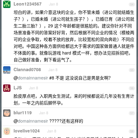
Leon1234567
Jan 8
54
坦白的讲，如果介意这块的企业，你不管未婚（进公司就结婚生
子？），已婚未婚（进公司就生孩子？），已婚已育（进公司就
生二胎三胎？），29 这个年龄都是很尴尬的。建议你针对不同
场景准备不同的答案好好背，然后根据不同企业的情况（模棱两
可的企业争取，咬着不放的放弃，比较宽松的双向奔赴）不同应
对吧。中国这种各方面供给都远大于需求的国家做普通人就是件
不体面的事。就像玩游戏 hard 模式一样，想办法见招拆招吧，
自己做好准备，剩下看运气了。
Clannad0708
Jan 8
55
@
domainnamesir
#8 不是 这没说自己是男是女啊？
LJS
Jan 8
56
脸皮厚点吧，入职两女生测试，来的时候都说近几年没有生育计
划，一年之内前后脚怀孕。
blur1119
Jan 8
57
@
domainnamesir
?????还有这样的
lovelive1024
Jan 8
58