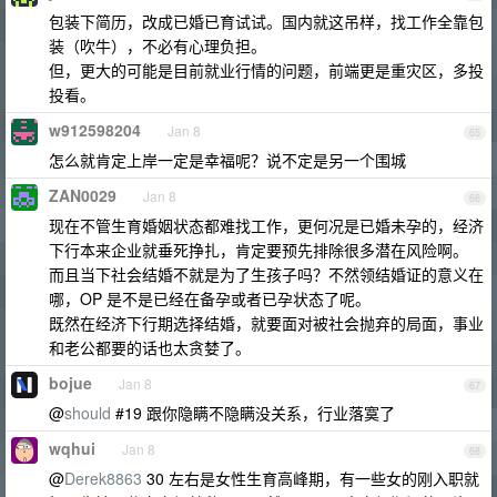
包装下简历，改成已婚已育试试。国内就这吊样，找工作全靠包
装（吹牛），不必有心理负担。
但，更大的可能是目前就业行情的问题，前端更是重灾区，多投
投看。
w912598204
Jan 8
65
怎么就肯定上岸一定是幸福呢？说不定是另一个围城
ZAN0029
Jan 8
66
现在不管生育婚姻状态都难找工作，更何况是已婚未孕的，经济
下行本来企业就垂死挣扎，肯定要预先排除很多潜在风险啊。
而且当下社会结婚不就是为了生孩子吗？不然领结婚证的意义在
哪，OP 是不是已经在备孕或者已孕状态了呢。
既然在经济下行期选择结婚，就要面对被社会抛弃的局面，事业
和老公都要的话也太贪婪了。
bojue
Jan 8
67
@
should
#19 跟你隐瞒不隐瞒没关系，行业落寞了
wqhui
Jan 8
68
@
Derek8863
30 左右是女性生育高峰期，有一些女的刚入职就