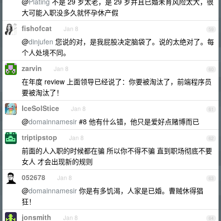
@
Plating
不是 29 岁太老，是 29 岁并且已婚未育风险太大，很
大可能入职没多久就怀孕休产假
fishofcat
Jan 8
59
@
dinjufen
您说的对，是我屁股决定脑袋了。说的太绝对了。每
个人处境不同。
zarvin
Jan 8
60
在年度 review 上面领导已经说了：你要被淘汰了，前端程序员
要被淘汰了！
IceSolStice
Jan 8
61
@
domainnamesir
#8 他有什么错，他只是爱好点赌博而已
triptipstop
Jan 8
62
前面的人入职的时候都在骗 所以你不得不骗 直到职场彻底不要
女人 才会出现新的规则
052678
Jan 8
63
@
domainnamesir
你是有多饥渴，人家是已婚。曹贼休得猖
狂！
jonsmith
Jan 8
64