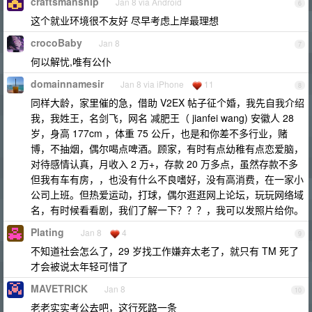
craftsmanship
Jan 8 via Android
6
这个就业环境很不友好 尽早考虑上岸最理想
crocoBaby
Jan 8
7
何以解忧,唯有公仆
domainnamesir
Jan 8 via iPhone
11
8
同样大龄，家里催的急，借助 V2EX 帖子征个婚，我先自我介绍
我，我姓王，名剑飞，网名 减肥王（ jianfei wang) 安徽人 28
岁，身高 177cm ，体重 75 公斤，也是和你差不多行业，赌
博，不抽烟，偶尔喝点啤酒。顾家，有时有点幼稚有点恋爱脑，
对待感情认真，月收入 2 万+，存款 20 万多点，虽然存款不多
但我有车有房，，也没有什么不良嗜好，没有高消费，在一家小
公司上班。但热爱运动，打球，偶尔逛逛网上论坛，玩玩网络域
名，有时候看看剧，我们了解一下？？？，我可以发照片给你。
Plating
Jan 8
4
9
不知道社会怎么了，29 岁找工作嫌弃太老了，就只有 TM 死了
才会被说太年轻可惜了
MAVETRICK
Jan 8
10
老老实实考公去吧，这行死路一条