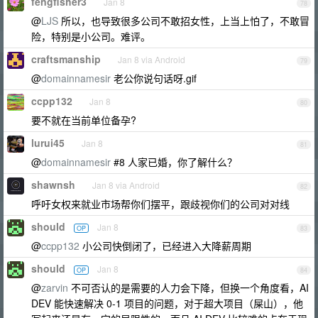
fengfisher3
Jan 8
78
@
LJS
所以，也导致很多公司不敢招女性，上当上怕了，不敢冒
险，特别是小公司。难评。
craftsmanship
Jan 8 via Android
79
@
domainnamesir
老公你说句话呀.gif
ccpp132
Jan 8
80
要不就在当前单位备孕?
lurui45
Jan 8
81
@
domainnamesir
#8 人家已婚，你了解什么？
shawnsh
Jan 8 via Android
82
呼吁女权来就业市场帮你们摆平，跟歧视你们的公司对对线
should
Jan 8
OP
83
@
ccpp132
小公司快倒闭了，已经进入大降薪周期
should
Jan 8
OP
84
@
zarvin
不可否认的是需要的人力会下降，但换一个角度看，AI
DEV 能快速解决 0-1 项目的问题，对于超大项目（屎山），他