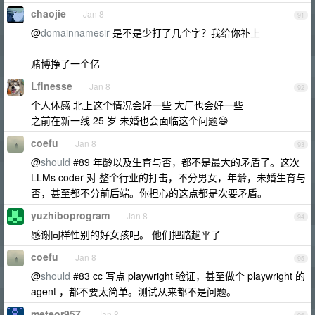
chaojie
Jan 8
91
@
domainnamesir
是不是少打了几个字？我给你补上
赌博挣了一个亿
Lfinesse
Jan 8
92
个人体感 北上这个情况会好一些 大厂也会好一些
之前在新一线 25 岁 未婚也会面临这个问题😅
coefu
Jan 8
93
@
should
#89 年龄以及生育与否，都不是最大的矛盾了。这次
LLMs coder 对 整个行业的打击，不分男女，年龄，未婚生育与
否，甚至都不分前后端。你担心的这点都是次要矛盾。
yuzhiboprogram
Jan 8
94
感谢同样性别的好女孩吧。 他们把路趟平了
coefu
Jan 8
95
@
should
#83 cc 写点 playwright 验证，甚至做个 playwright 的
agent ，都不要太简单。测试从来都不是问题。
meteor957
Jan 8