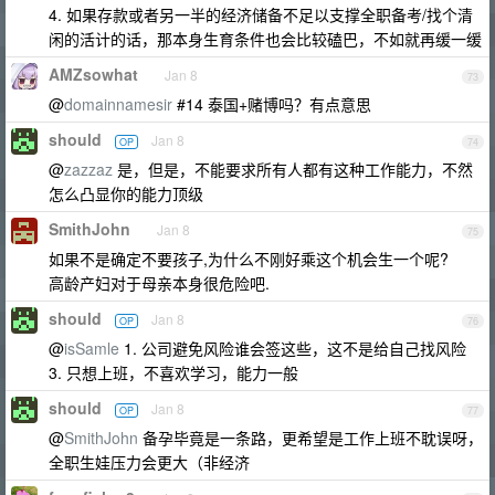
4. 如果存款或者另一半的经济储备不足以支撑全职备考/找个清
闲的活计的话，那本身生育条件也会比较磕巴，不如就再缓一缓
AMZsowhat
Jan 8
73
@
domainnamesir
#14 泰国+赌博吗？有点意思
should
Jan 8
OP
74
@
zazzaz
是，但是，不能要求所有人都有这种工作能力，不然
怎么凸显你的能力顶级
SmithJohn
Jan 8
75
如果不是确定不要孩子,为什么不刚好乘这个机会生一个呢?
高龄产妇对于母亲本身很危险吧.
should
Jan 8
OP
76
@
isSamle
1. 公司避免风险谁会签这些，这不是给自己找风险
3. 只想上班，不喜欢学习，能力一般
should
Jan 8
OP
77
@
SmithJohn
备孕毕竟是一条路，更希望是工作上班不耽误呀，
全职生娃压力会更大（非经济