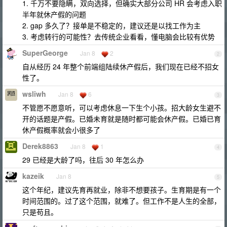
1. 千万不要隐瞒，双向选择，但确实大部分公司 HR 会考虑入职
半年就休产假的问题
2. gap 多久了？接单是不稳定的，建议还是以找工作为主
3. 考虑转行的可能性？去传统企业看看，懂电脑会比较有优势
SuperGeorge
Jan 8
2
2
自从经历 24 年整个前端组陆续休产假后，我们现在已经不招女
性了。
wsliwh
Jan 8
6
3
不管愿不愿意听，可以考虑休息一下生个小孩。招大龄女生避不
开的话题是产假。已婚未育就是随时都可能会休产假。已婚已育
休产假概率就会小很多了
Derek8863
Jan 8
1
4
29 已经是大龄了吗，往后 30 年怎么办
kazeik
Jan 8
5
这个年纪，建议先育再就业，除非不想要孩子。生育期是有一个
时间范围的。过了这个范围，就难了。但工作不是人生的全部，
只是苟且。