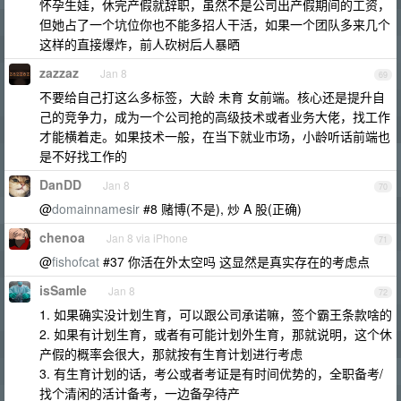
怀孕生娃，休完产假就辞职，虽然不是公司出产假期间的工资，
但她占了一个坑位你也不能多招人干活，如果一个团队多来几个
这样的直接爆炸，前人砍树后人暴晒
zazzaz
Jan 8
69
不要给自己打这么多标签，大龄 未育 女前端。核心还是提升自
己的竞争力，成为一个公司抢的高级技术或者业务大佬，找工作
才能横着走。如果技术一般，在当下就业市场，小龄听话前端也
是不好找工作的
DanDD
Jan 8
70
@
domainnamesir
#8 赌博(不是), 炒 A 股(正确)
chenoa
Jan 8 via iPhone
71
@
fishofcat
#37 你活在外太空吗 这显然是真实存在的考虑点
isSamle
Jan 8
72
1. 如果确实没计划生育，可以跟公司承诺嘛，签个霸王条款啥的
2. 如果有计划生育，或者有可能计划外生育，那就说明，这个休
产假的概率会很大，那就按有生育计划进行考虑
3. 有生育计划的话，考公或者考证是有时间优势的，全职备考/
找个清闲的活计备考，一边备孕待产