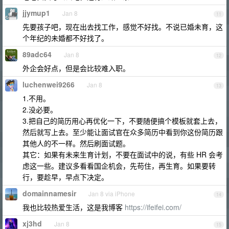
jjymup1
Jan 8
11
先要孩子吧，现在出去找工作，感觉不好找。不说已婚未育，这
个年纪的未婚都不好找了。
89adc64
Jan 8
12
外企会好点，但是会比较难入职。
luchenwei9266
Jan 8
13
1.不用。
2.没必要。
3.把自己的简历用心再优化一下，不要随便搞个模板就套上去，
然后就写上去。至少能让面试官在众多简历中看到你这份简历跟
其他人的不一样。然后刷面试题。
其它：如果有未来生育计划，不要在面试中的说，有些 HR 会考
虑这一些。建议多看看国企机会，先苟住，再生育。如果要转
行，要趁早，早点下决定。
domainnamesir
Jan 8 via iPhone
14
我也比较热爱生活，这是我博客
https://ifeifei.com/
xj3hd
Jan 8
15