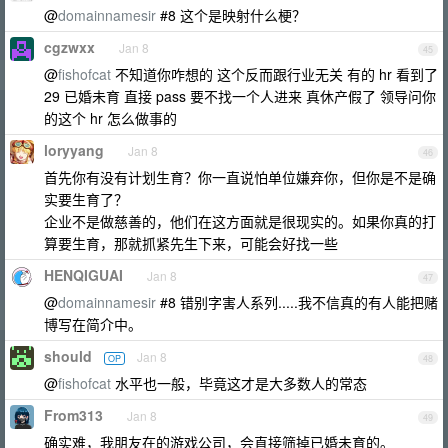
@
domainnamesir
#8 这个是映射什么梗？
cgzwxx
Jan 8
45
@
fishofcat
不知道你咋想的 这个反而跟行业无关 有的 hr 看到了
29 已婚未育 直接 pass 要不找一个人进来 真休产假了 领导问你
的这个 hr 怎么做事的
loryyang
Jan 8
46
首先你有没有计划生育？你一直说怕单位嫌弃你，但你是不是确
实要生育了？
企业不是做慈善的，他们在这方面就是很现实的。如果你真的打
算要生育，那就抓紧先生下来，可能会好找一些
HENQIGUAI
Jan 8
47
@
domainnamesir
#8 错别字害人系列.....我不信真的有人能把赌
博写在简介中。
should
Jan 8
OP
48
@
fishofcat
水平也一般，毕竟这才是大多数人的常态
From313
Jan 8
49
确实难，我朋友在的游戏公司，会直接筛掉已婚未育的。