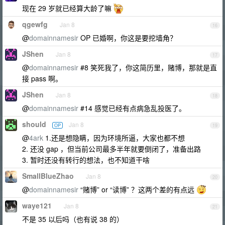
现在 29 岁就已经算大龄了嘛
qgewfg
Jan 8
16
@
domainnamesir
OP 已婚啊，你这是要挖墙角？
JShen
Jan 8
17
@
domainnamesir
#8 笑死我了，你这简历里，赌博，那就是直
接 pass 啊。
JShen
Jan 8
18
@
domainnamesir
#14 感觉已经有点病急乱投医了。
should
Jan 8
OP
19
@
4ark
1.还是想隐瞒，因为环境所逼，大家也都不想
2. 还没 gap ，但当前公司最多半年就要倒闭了，准备出路
3. 暂时还没有转行的想法，也不知道干啥
SmallBlueZhao
Jan 8
20
@
domainnamesir
“赌博” or “读博” ？这两个差的有点远
waye121
Jan 8
21
不是 35 以后吗（也有说 38 的）