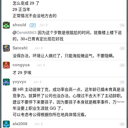
怎么变成 29 了
29 正当年
正常情况不会没地方去的
should
Jan 8
OP
22
@
Derek8863
因为这个岁数是很尴尬的时间，就像楼上楼下说
的，30+已育肯定比现在好找
Satoshl
Jan 8
23
没得办法，环境让人搞烂了，只能海投赌运气，不要隐瞒。
congyua
Jan 8
24
才 29 岁唉
yvyvyv
Jan 8
25
跟 HR 主动说做丁克，成功率会高一点，这年龄已婚未育真是没
竞争力。就算怀了公司也没办法。心理过不去大不了主动辞职。
建议不要停下来要孩子，因为要孩子本身就是概率事件，万一一
年没要上职业生涯就 GG 了，
可以考虑考公得根据你所在地具体情况看。
ala2008
Jan 8
26