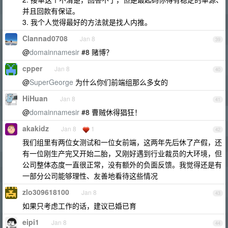
并且回款有保证。
3. 我个人觉得最好的方法就是找人内推。
Clannad0708
Jan 8
39
@
domainnamesir
#8 赌博？
cpper
Jan 8
40
@
SuperGeorge
为什么你们前端组那么多女的
HiHuan
Jan 8
41
@
domainnamesir
#8 曹贼休得猖狂！
akakidz
Jan 8
1
42
我们组里有两位女测试和一位女前端，这两年先后休了产假，还
有一位刚生产完又开始二胎，又刚好遇到行业裁员的大环境，但
公司整体态度一直很正常，没有额外的负面反馈。我觉得还是有
一部分公司能够理性、友善地看待这些情况
zlo309618100
Jan 8
43
如果只考虑工作的话，建议已婚已育
eipi1
Jan 8
44