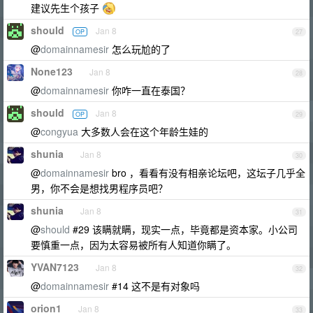
建议先生个孩子
should
Jan 8
OP
27
@
domainnamesir
怎么玩尬的了
None123
Jan 8
28
@
domainnamesir
你咋一直在泰国？
should
Jan 8
OP
29
@
congyua
大多数人会在这个年龄生娃的
shunia
Jan 8
30
@
domainnamesir
bro ，看看有没有相亲论坛吧，这坛子几乎全
男，你不会是想找男程序员吧？
shunia
Jan 8
31
@
should
#29 该瞒就瞒，现实一点，毕竟都是资本家。小公司
要慎重一点，因为太容易被所有人知道你瞒了。
YVAN7123
Jan 8
32
@
domainnamesir
#14 这不是有对象吗
orion1
Jan 8
33