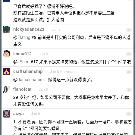
已育后就好找了？感觉不好说吧。
现在鼓励生二胎。已育用人单位也担心是不是要生二胎
建议就是多面试，扩大范围
nickyadance23
Jan 8
34
@
Plating
#9 前者是实打实的公司利益，后者是不痛不痒的人道
主义
leimu012
Jan 8
35
@
JShen
#17 如果不是来搞笑的话，他应该是少打了个“不”字吧
craftsmanship
Jan 8 via Android
36
@
domainnamesir
赌博这一点就没得谈了。
fishofcat
Jan 8
37
29 岁的年纪，如果公司不要你，大概率是你水平太差了，和你
未育没任何关系。
aizya
Jan 8
38
1. 不要隐瞒，因为你不可能一直瞒着，后面万一落户、职称或者
你有宝宝都可能要结婚证。
2. 接单这个不清楚，回答不了，但是最起码你得有稳定的单源、