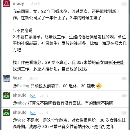
niboy
Jan 8
87
我前同事，女，92 年已婚未孕，流过两次，还是能找到新工
作，在新公司呆了一年怀上了，2 年的时候生娃了
1.不要隐瞒
2.不要在家接单，尽量找工作，生娃的话社保给发钱的啊，单位
平均社保越高，社保给生娃发放的钱越多，比如上海现在都大几
万吧
找工作是看缘分，29 岁不算老，我 35+未婚的前女同事还是能
找到工作，多靠人推荐吧，自己也多找找。
Vesc
Jan 8
88
@
Plating
只能说太割裂了，60 退休，30 嫌老
should
Jan 8
OP
89
@
niboy
打算先不隐瞒看看有没有面试，有的话就不隐瞒
should
Jan 8
OP
90
@
Vesc
不是老，是这个年龄点，对女性很尴尬，30 岁女性生娃
高峰期。我愿称 30+已婚已育女性前端开发正是当打之年