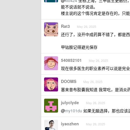
@
klo424
坐标上海，三甲医生更敷衍
能不说话就不说话。
楼主说的这个情况肯定是存在的，只能
Rat3
May 26, 2025
还行了，没开中成药算不错了，都是西
甲钴胺记得避光保存
540852101
May 26, 2025
现在很多医生的职业素养可以说是完全没
DOOMS
May 26, 2025
塞来昔布胶囊我知道 我常吃，是消炎
julyclyde
May 26, 2025
@
my101du
如果无脑选择，那也应该
iyaozhen
May 26, 2025