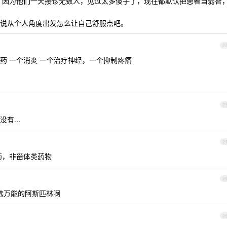
，因为他们一天接诊无数人，见过太多傻子了，现在都默认把患者当弱智
说从个人角度出发怎么让自己舒服点吧。
2
药 一个消炎 一个治疗神经，一个抑制疼痛
2
有...
2
药，非甾体类药物
2
选万能的阿斯匹林啊
2