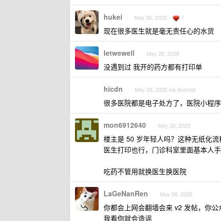
hukei
1
May 26, 2025
现在很多医生就是毫无责任心的水货
letwewell
May 26, 2025
没遇到过 我开的药方都有打印单
hicdn
May 26, 2025 via Android
很多医院都是电子处方了，医院小程序
mon6912640
May 26, 2025
楼主是 50 岁年轻人吗？这种无纸
医生打印也行，门诊科室里面基本人手
吃药不管用就换医生换医院
LaGeNanRen
May 26, 2025
你都会上网会翻墙会来 v2 发帖，
我看你就会造谣