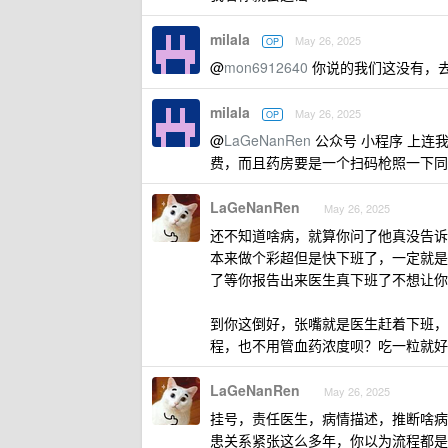
milala
May 26, 2025
OP
@
mon6912640
你说的我们这没有，去
milala
May 26, 2025
OP
@
LaGeNanRen
公众号 小程序 上连
费，而且药房要是一个扫码枪照一下同
LaGeNanRen
May 26, 2025
还不知道啥病，就算你问了他真没告诉
本来做个彩超但是快下班了，一定就是
了等你报告出来医生真下班了不想让你
到你这倒好，张嘴就是医生赶着下班，
程，也不用管血药浓度呗？吃一粒就好
LaGeNanRen
May 26, 2025
挂号，责任医生，病情描述，推断啥病
患关系紧张这么多年，你以为流程都是