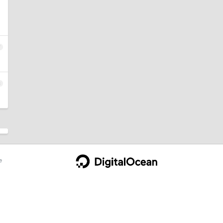
7
8
e