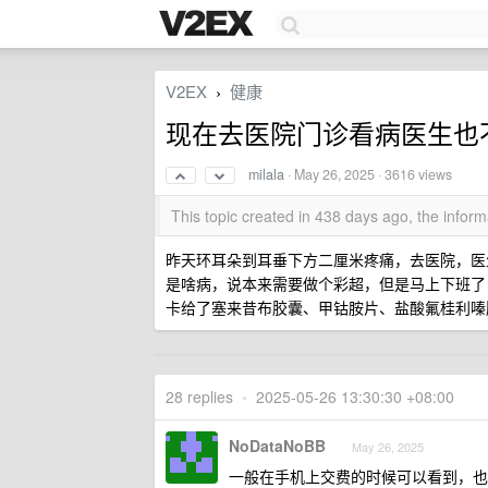
V2EX
健康
›
现在去医院门诊看病医生也
milala
·
May 26, 2025
· 3616 views
This topic created in 438 days ago, the info
昨天环耳朵到耳垂下方二厘米疼痛，去医院，医
是啥病，说本来需要做个彩超，但是马上下班了
卡给了塞来昔布胶囊、甲钴胺片、盐酸氟桂利嗪
28 replies
•
2025-05-26 13:30:30 +08:00
NoDataNoBB
May 26, 2025
一般在手机上交费的时候可以看到，也