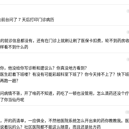
前台问了 7 天后打印门诊病历
我的就诊信息都没有，还有在门诊上就刷让刷了医保卡扣费，轮不到药房
样看不到什么药
你，他没给你写诊断和建议么？你真没地方看到？
医生赶着下班喽？有没有可能彩超科室下班了？你今天排不上了？快下班
再跑一趟？
问病情不答，开了啥药不知道，药吃了一顿也没管用，怎么滴药还没个疗
了你当仙丹呢
1
，开的药清单，一应俱全，不然他医院系统怎么开出来的药你教教我。医
说着玩的么？社区医院都不能这么随意，而且还是处方药