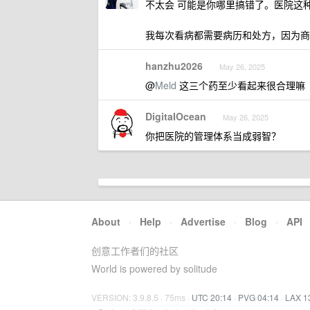
不太会 可能是你哪里搞错了。医院这
我每次看病都需要病历和处方，因为商
hanzhu2026
May 26, 2025
@
Meld
这三个药至少看起来很合理嘛
DigitaIOcean
May 26, 2025
你把医院的管理体系当成弱智？
About
·
Help
·
Advertise
·
Blog
·
API
创意工作者们的社区
World is powered by solitude
VERSION: 3.9.8.5 · 75ms ·
UTC 20:14
·
PVG 04:14
·
LAX 1