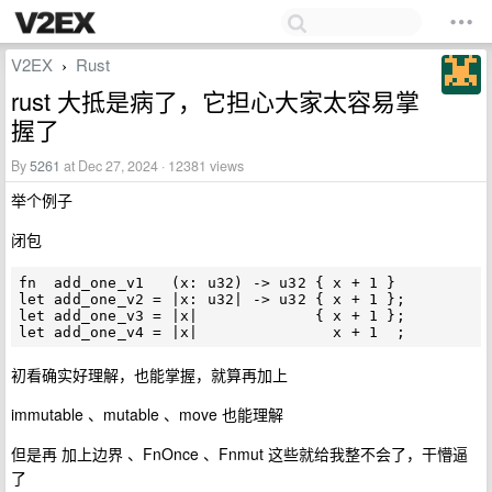
V2EX
Rust
›
rust 大抵是病了，它担心大家太容易掌
握了
By
5261
at Dec 27, 2024 · 12381 views
举个例子
闭包
fn  add_one_v1   (x: u32) -> u32 { x + 1 }

let add_one_v2 = |x: u32| -> u32 { x + 1 };

let add_one_v3 = |x|             { x + 1 };

初看确实好理解，也能掌握，就算再加上
immutable 、mutable 、move 也能理解
但是再 加上边界 、FnOnce 、Fnmut 这些就给我整不会了，干懵逼
了