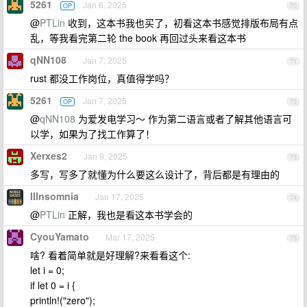
5261
Jan 6, 2025
OP
70
@
PTLin
收到，这本书我也买了，初看这本书感觉排版布局有点
乱，等我看完第二轮 the book 再回过头来看这本书
qNN108
Jan 7, 2025
71
rust 都没工作岗位，真值得学吗？
5261
Jan 7, 2025
OP
72
@
qNN108
为爱发电学习～ 作为第二语言或者了解其他语言可
以学，如果为了找工作算了！
Xerxes2
Jan 9, 2025
73
多写，写多了就懂为什么要这么设计了，背后都是有理由的
IIInsomnia
Jan 17, 2025
74
@
PTLin
正解，我也是看这本书学会的
CyouYamato
Mar 17, 2025
75
啥? 看着简单就是好理解?来看看这个:
let i = 0;
if let 0 = i {
println!("zero");