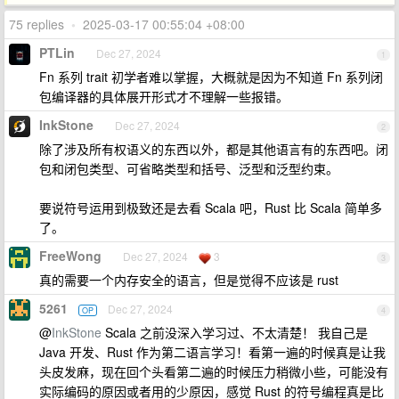
75 replies
•
2025-03-17 00:55:04 +08:00
PTLin
Dec 27, 2024
1
Fn 系列 trait 初学者难以掌握，大概就是因为不知道 Fn 系列闭
包编译器的具体展开形式才不理解一些报错。
InkStone
Dec 27, 2024
2
除了涉及所有权语义的东西以外，都是其他语言有的东西吧。闭
包和闭包类型、可省略类型和括号、泛型和泛型约束。
要说符号运用到极致还是去看 Scala 吧，Rust 比 Scala 简单多
了。
FreeWong
Dec 27, 2024
3
3
真的需要一个内存安全的语言，但是觉得不应该是 rust
5261
Dec 27, 2024
OP
4
@
InkStone
Scala 之前没深入学习过、不太清楚！ 我自己是
Java 开发、Rust 作为第二语言学习！看第一遍的时候真是让我
头皮发麻，现在回个头看第二遍的时候压力稍微小些，可能没有
实际编码的原因或者用的少原因，感觉 Rust 的符号编程真是比