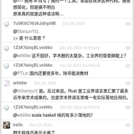
@
xfn
我用 ai 改写了我的一个工具，里面就很多这种代码。我很
想简化，但是搞不明白
原来真的就是这种语法啊…
7uSK0CV63kJdhp0M
Dec 28, 2024
59
@
StarsunYzL
>> 是 什么意思 ?
1Z3KYa0qBLvei98o
Dec 28, 2024 via iPhone
60
@
w568w
这不挺好，学术圈的太复杂，工业界的垫垫脚能上？
1Z3KYa0qBLvei98o
Dec 28, 2024 via iPhone
61
@
PTLin
国内还要很多年，除非能进教材
w568w
Dec 28, 2024
62
@
VchentozV
是。反过来说，Rust 是工业界语言里汇聚了最多
近年来学术成果的，也是学术界语言里唯一有实际落地应用的。
1Z3KYa0qBLvei98o
Dec 28, 2024 via iPhone
63
@
w568w
scala haskell 啥的有多少落地的？
esile
Dec 29, 2024
64
野生程序员表示太难了