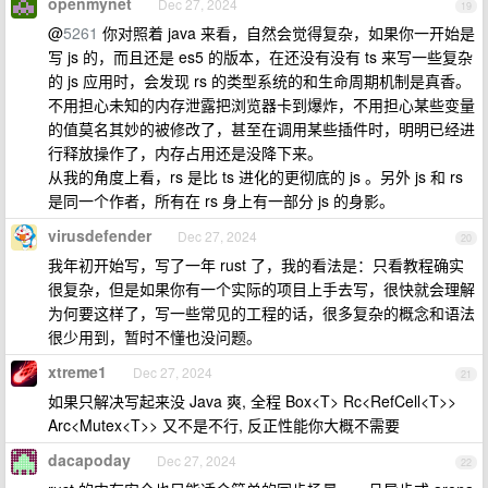
openmynet
Dec 27, 2024
19
@
5261
你对照着 java 来看，自然会觉得复杂，如果你一开始是
写 js 的，而且还是 es5 的版本，在还没有没有 ts 来写一些复杂
的 js 应用时，会发现 rs 的类型系统的和生命周期机制是真香。
不用担心未知的内存泄露把浏览器卡到爆炸，不用担心某些变量
的值莫名其妙的被修改了，甚至在调用某些插件时，明明已经进
行释放操作了，内存占用还是没降下来。
从我的角度上看，rs 是比 ts 进化的更彻底的 js 。另外 js 和 rs
是同一个作者，所有在 rs 身上有一部分 js 的身影。
virusdefender
Dec 27, 2024
20
我年初开始写，写了一年 rust 了，我的看法是：只看教程确实
很复杂，但是如果你有一个实际的项目上手去写，很快就会理解
为何要这样了，写一些常见的工程的话，很多复杂的概念和语法
很少用到，暂时不懂也没问题。
xtreme1
Dec 27, 2024
21
如果只解决写起来没 Java 爽, 全程 Box<T> Rc<RefCell<T>>
Arc<Mutex<T>> 又不是不行, 反正性能你大概不需要
dacapoday
Dec 27, 2024
22