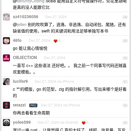
@
securityCoding
Scala 能用自定义符号做操作符，论花里胡哨
是真的没人能跟它比
xz410236056
Dec 27, 2024
28
@
jellen
别的吹吹算了，逃逸、非逃逸、自动闭包、尾随，还有
缺省值的使用，swift 的关键词和用法足够单独写本书
46fo
Dec 27, 2024
4
29
go 能让我心情愉悦
OBJECTION
Dec 27, 2024
30
一直写 c++ 这些语法 还好吧。。 我之前一个同事写代码还贼喜
欢套模板。。
lucifer9
Dec 27, 2024 via iPhone
31
c 艹的模版，go 的范型，zig 的指针解引用，写出来哪个是好看
的
ratazzi
Dec 27, 2024 via iPhone
PRO
32
你再去看看生命周期
yolee599
Dec 27, 2024 via Android
6
33
学过一遍 rust ，让我觉得 C 真的太好了，线程，信号量，互斥