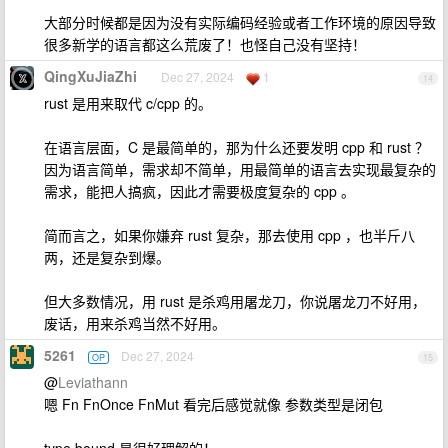
大部分时候都是因为没有实际编码经验或者工作环境的原因导致
很多新学的语言都这么荒废了！也怪自己没有坚持！
QingXuJiaZhi
Dec 27, 2024
1
14
rust 是用来取代 c/cpp 的。
在语言层面，C 是最简单的，那为什么还要发明 cpp 和 rust ？
因为语言简单，需求却不简单，用最简单的语言去实现最复杂的
需求，能把人搞疯，因此才需要极度复杂的 cpp 。
简而言之，如果你嫌弃 rust 复杂，那去使用 cpp ，也半斤八
两，还是复杂到爆。
但大多数情况，用 rust 是杀鸡用屠龙刀，你说屠龙刀不好用，
废话，用来杀鸡当然不好用。
5261
Dec 27, 2024
OP
15
@
Leviathann
嗯 Fn FnOnce FnMut 看完后感觉就像 参数类型是闭包