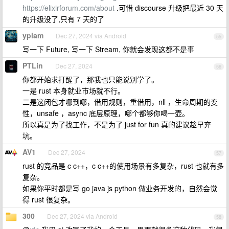
https://elixirforum.com/about
.可惜 discourse 升级把最近 30 天
的升级没了,只有 7 天的了
yplam
Dec 27, 2024 via Android
55
写一下 Future, 写一下 Stream, 你就会发现这都不是事
PTLin
Dec 27, 2024
56
你都开始求打醒了，那我也只能说别学了。
一是 rust 本身就业市场就不行。
二是这闭包才哪到哪，借用规则，重借用，nll ，生命周期的变
性，unsafe ，async 底层原理，哪个都够你喝一壶。
所以真是为了找工作，不是为了 just for fun 真的建议趁早弃
坑。
AV1
Dec 27, 2024
57
rust 的竞品是 c c++，c c++的使用场景有多复杂，rust 也就有多
复杂。
如果你平时都是写 go java js python 做业务开发的，自然会觉
得 rust 很复杂。
300
Dec 27, 2024 via Android
58