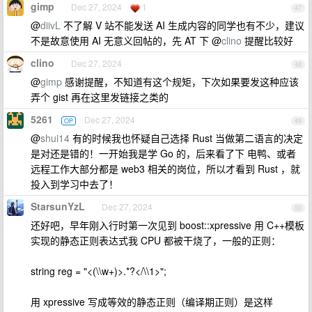
gimp
Dec 27, 2024
1
47
@
diivL
不了解 V 站不能发送 AI 生成内容的同学也有不少，建议
不是故意使用 AI 无意义回帖的，先 AT 下 @
clino
提醒比较好
clino
Dec 27, 2024
48
@
gimp
感谢提醒，不知道有这个规矩，下次如果要发这种应该
弄个 gist 再在这里发链接之类的
5261
Dec 27, 2024
OP
49
@
shui14
有的时候我也怀疑自己选择 Rust 当做第二语言的决定
是对还是错的！一开始我是学 Go 的，后来看了下 电鸭、或者
远程工作大部分都是 web3 相关的岗位，所以才看到 Rust ，就
投入到学习中去了！
StarsunYzL
Dec 27, 2024
50
还好吧，早年刚入行时第一次见到 boost::xpressive 用 C++模板
实现的静态正则表达式我 CPU 都被干烧了，一般的正则：
string reg = "<(\\w+)>.*?</\\1>";
用 xpressive 写成等效的静态正则（编译期正则）是这样