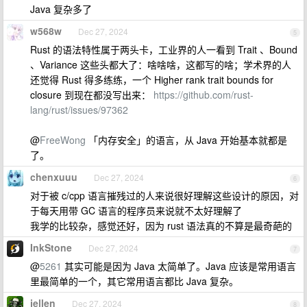
Java 复杂多了
w568w
Dec 27, 2024
5
Rust 的语法特性属于两头卡，工业界的人一看到 Trait 、Bound
、Variance 这些头都大了：啥啥啥，这都写的啥；学术界的人
还觉得 Rust 得多练练，一个 Higher rank trait bounds for
closure 到现在都没写出来：
https://github.com/rust-
lang/rust/issues/97362
@
FreeWong
「内存安全」的语言，从 Java 开始基本就都是
了。
chenxuuu
Dec 27, 2024
6
对于被 c/cpp 语言摧残过的人来说很好理解这些设计的原因，对
于每天用带 GC 语言的程序员来说就不太好理解了
我学的比较杂，感觉还好，因为 rust 语法真的不算是最奇葩的
InkStone
Dec 27, 2024
7
@
5261
其实可能是因为 Java 太简单了。Java 应该是常用语言
里最简单的一个，其它常用语言都比 Java 复杂。
jellen
Dec 27, 2024
8