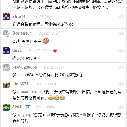
rust 这边就离谱了、简单的代码段还能勉强看的懂、复杂的代码
一坨一坨的，另外感觉 rust 的符号键盘都快不够按了-。-
shui14
Dec 27, 2024
41
它适合系统编程，写业务应该选 go
Dorian101
Dec 27, 2024
42
C#的恩情还不完
diivL
Dec 27, 2024
1
43
@
Livid
#39 AI
xz410236056
Dec 27, 2024
44
@
jellen
#34 不管怎样，比 OC 那坨是强
lifei6671
Dec 27, 2024
45
@
virusdefender
实际上开发中写的很不自信，不知道自己的写
法到底有没有问题。
5261
Dec 27, 2024
OP
46
@
jianyang
“感觉 rust 的符号键盘都快不够按了” 你说了我很想
表达的话