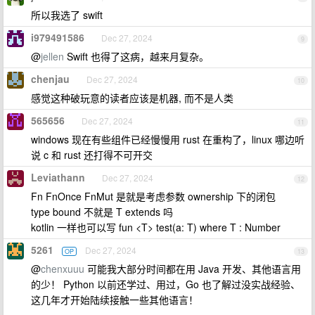
所以我选了 swift
i979491586
Dec 27, 2024
9
@
jellen
Swift 也得了这病，越来月复杂。
chenjau
Dec 27, 2024
10
感觉这种破玩意的读者应该是机器, 而不是人类
565656
Dec 27, 2024
11
windows 现在有些组件已经慢慢用 rust 在重构了，linux 哪边听
说 c 和 rust 还打得不可开交
Leviathann
Dec 27, 2024
12
Fn FnOnce FnMut 是就是考虑参数 ownership 下的闭包
type bound 不就是 T extends 吗
kotlin 一样也可以写 fun <T> test(a: T) where T : Number
5261
Dec 27, 2024
OP
13
@
chenxuuu
可能我大部分时间都在用 Java 开发、其他语言用
的少！ Python 以前还学过、用过，Go 也了解过没实战经验、
这几年才开始陆续接触一些其他语言！