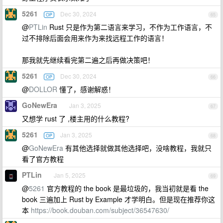
5261
Dec 30, 2024
OP
65
@
PTLin
Rust 只是作为第二语言来学习，不作为工作语言，不
过不排除后面会用来作为来找远程工作的语言！
那我就先继续看完第二遍之后再做决策吧！
5261
Dec 30, 2024
OP
66
@
DOLLOR
懂了，感谢解惑！
GoNewEra
Jan 3, 2025
67
又想学 rust 了 ,楼主用的什么教程?
5261
Jan 3, 2025
OP
68
@
GoNewEra
有其他选择就做其他选择吧，没啥教程，我就只
看了官方教程
PTLin
Jan 5, 2025
69
@
5261
官方教程的 the book 是最垃圾的，我当初就是看 the
book 三遍加上 Rust by Example 才学明白。但是现在推荐你这
本
https://book.douban.com/subject/36547630/