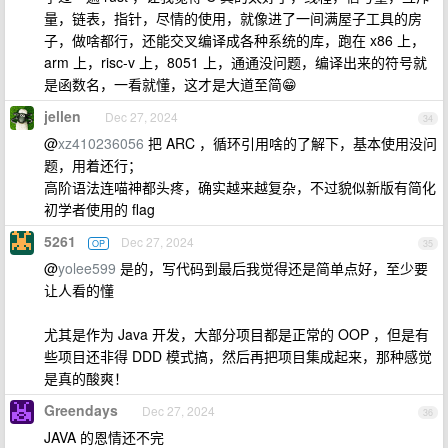
量，链表，指针，尽情的使用，就像进了一间满屋子工具的房
子，做啥都行，还能交叉编译成各种系统的库，跑在 x86 上，
arm 上，risc-v 上，8051 上，通通没问题，编译出来的符号就
是函数名，一看就懂，这才是大道至简😁
jellen
Dec 27, 2024
34
@
xz410236056
把 ARC ，循环引用啥的了解下，基本使用没问
题，用着还行；
高阶语法连喵神都头疼，确实越来越复杂，不过貌似新版有简化
初学者使用的 flag
5261
Dec 27, 2024
OP
35
@
yolee599
是的，写代码到最后我觉得还是简单点好，至少要
让人看的懂
尤其是作为 Java 开发，大部分项目都是正常的 OOP ，但是有
些项目还非得 DDD 模式搞，然后再把项目集成起来，那种感觉
是真的酸爽！
Greendays
Dec 27, 2024
36
JAVA 的恩情还不完