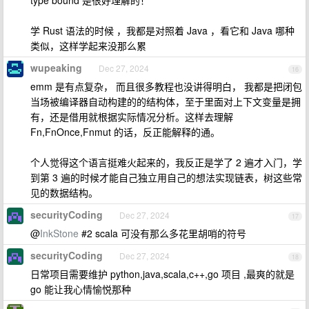
type bound 是很好理解的！
学 Rust 语法的时候 ，我都是对照着 Java ，看它和 Java 哪种
类似，这样学起来没那么累
wupeaking
Dec 27, 2024
16
emm 是有点复杂， 而且很多教程也没讲得明白， 我都是把闭包
当场被编译器自动构建的的结构体，至于里面对上下文变量是拥
有，还是借用就根据实际情况分析。这样去理解
Fn,FnOnce,Fnmut 的话，反正能解释的通。
个人觉得这个语言挺难火起来的，我反正是学了 2 遍才入门，学
到第 3 遍的时候才能自己独立用自己的想法实现链表，树这些常
见的数据结构。
securityCoding
Dec 27, 2024
17
@
InkStone
#2 scala 可没有那么多花里胡哨的符号
securityCoding
Dec 27, 2024
18
日常项目需要维护 python,java,scala,c++,go 项目 ,最爽的就是
go 能让我心情愉悦那种