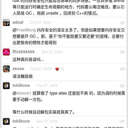
rust 的内存安全也只能适合简单的同步场景。一旦异步或 arena
等只能运行时确定生命周期的地方，代码要么晦涩难改，要么引
入简易 GC ，局部 unsafe ，回退到 C++的情况。
adoal
Dec 27, 2024
23
@
FreeWong
内存安全的语言太多了，但是如果想要内存安全又
想要避开 GC ，那，基于“你不能既要又要还要”的道理，总要付
出更致命的牺牲才能得到
Rickkkkkkk
Dec 27, 2024
24
这种真的易读吗...
zeuss
Dec 27, 2024
12
25
语法糖尿病
InkStone
Dec 27, 2024
26
@
xtreme1
就算做了 type alias 还是挺不爽 的，因为调的时候需
要手动解一次包。
等什么时候自动解包实装就真爽了。
InkStone
Dec 27, 2024
27