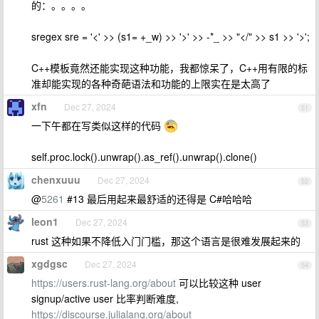
的：。。。。
sregex sre = '<' >> (s1= +_w) >> '>' >> -*_ >> "</" >> s1 >> '>';
C++模板竟然还能实现这种功能，我都惊呆了，C++用有限的标
准却能实现的各种奇葩语法和功能的上限实在是太高了
xfn
Dec 27, 2024
51
一下午都在写类似这样的代码
self.proc.lock().unwrap().as_ref().unwrap().clone()
chenxuuu
Dec 27, 2024
52
@
5261
#13 最后用起来最舒适的还得是 C#哈哈哈
leon1
Dec 27, 2024
53
rust 这种如果不降低入门门槛，那这个语言是很难发展起来的
xgdgsc
Dec 27, 2024
54
https://users.rust-lang.org/about
可以比较这种 user
signup/active user 比率判断难度,
https://discourse.julialang.org/about