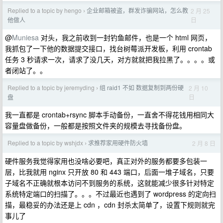
Replied to a topic by hengo
企业邮箱被盗，群发诈骗网站，怎么教
2 月 25
›
日
他做人
@
Muniesa
对头，我之前收到一封钓鱼邮件，也是一个 html 网页，
我抓包了一下他的数据提交接口，找台树莓派开发板，利用 crontab
任务 3 秒请求一次，请求了没几天，对方就就把我拉黑了。。。。或
者闭站了。。
Replied to a topic by jeremyding
组 raid1 不如 数据复制到两份硬
2 月 10
›
日
盘
我一直都是 crontab+rsync 脚本手动备份，一直舍不得花钱用相同大
容量盘做备份，一般都是按照文件夹的规模去寻找备份盘。
Replied to a topic by wshjdx
求推荐家用硬件防火墙
2 月 8 日
›
硬件服务我觉得家用也没啥必要吧，真正对外的服务都要多包装一
层，比我就用 nginx 只开放 80 和 443 端口，后面一堆子域名，只要
子域名不正确就根本访问不到服务的系统，这就能减少很多针对特定
系统特定端口的扫描了。。。不过最近也遇到了 wordpress 的定向扫
描，最稳妥的办法还是上 cdn ，cdn 封杀太简单了，设置下规则就完
事儿了