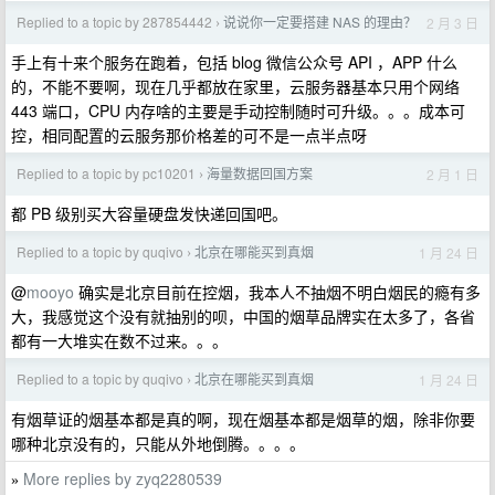
Replied to a topic by 287854442
说说你一定要搭建 NAS 的理由？
2 月 3 日
›
手上有十来个服务在跑着，包括 blog 微信公众号 API ，APP 什么
的，不能不要啊，现在几乎都放在家里，云服务器基本只用个网络
443 端口，CPU 内存啥的主要是手动控制随时可升级。。。成本可
控，相同配置的云服务那价格差的可不是一点半点呀
Replied to a topic by pc10201
海量数据回国方案
2 月 1 日
›
都 PB 级别买大容量硬盘发快递回国吧。
Replied to a topic by quqivo
北京在哪能买到真烟
1 月 24 日
›
@
mooyo
确实是北京目前在控烟，我本人不抽烟不明白烟民的瘾有多
大，我感觉这个没有就抽别的呗，中国的烟草品牌实在太多了，各省
都有一大堆实在数不过来。。。
Replied to a topic by quqivo
北京在哪能买到真烟
1 月 24 日
›
有烟草证的烟基本都是真的啊，现在烟基本都是烟草的烟，除非你要
哪种北京没有的，只能从外地倒腾。。。。
More replies by zyq2280539
»