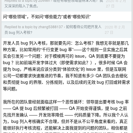
Replied to a topic by Zovven
现在有哪些领域值得深入呢？我
2020 年 2 月
›
27 日
又深深的陷入了焦虑。
问“哪些领域”，不如问“哪些能力”或者“哪些知识”
Replied to a topic by zhang5388137
如何看待公司把开发人
2020 年 2 月
›
27 日
员 bug 列入考核?
开发人员 bug 列入考核，那就要先问：怎么考核？我想无非就是那几
种方案，比如常用的“千行变更 bug 率”——这个规则一旦实施之后其
实会引发另一个问题：对于模棱两可的 issue，QA 到底要不要提为
bug ？比如前端开发字体过大（即使需求如此？），很多时候 QA 会
提为 bug，严格来说应该分类到“体验优化”的 issue 里，但是互联网
公司一切都要求快速推进的节奏，我不知道有多少 QA 团队会去细化
和贯彻提 bug 的界限、分拣规则，以及后续的无效 bug 打回或转需求
等问题。
我所在的团队曾经就面临这样一个恶性循环：领导提出要考核 bug 率
—— QA 提 bug 后频繁被打回 —— QA 开始变得谨慎，提 bug 之前
先找开发确认 —— 开发效率降低 —— 代码质量下降。所以我个人认
为，bug 列入考核确实不合理，但并不是从不公平角度来看的，真正
能很好执行考核流程，还能解决上面我提到的问题的团队，相信都是