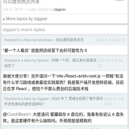
可以放到热点共享
Oct 14, 2019 • Lastly replied by
ziggear
More topics by ziggear
»
ziggear's recent replies
Replied to a topic by banzhaun
创业遇到突发状况
2024 年 8 月 26 日
›
“雇一个人看店” 就能把店经营下去的可能性为 0
Replied to a topic by lijianan
时隔一个月，我又来分享面试
2024 年 8 月 26
›
日
经历了
谢谢大佬分享！另外请问一下“vite+React+antd+nest.js 一把梭”有没
有什么学习路线或者最佳实践案例？我是客户端开发想转前端，目前
正在学 React ，想找个不那么费劲的后端技术栈
Replied to a topic by ziggear
2024 年了 黑裙主机除了蜗牛星际
2024 年 8 月
›
26 日
外还有类似的更优选择吗？
@
ClutchBear01
大佬请问 蜜獾超存 6 盘位的，我看有些说认 6 盘失
败，是这套硬件有什么缺陷吗。外观倒是挺精致的