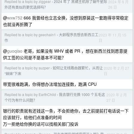
Replied to a topic by ziggear
2024 年了 黑裙主机除了蜗牛星际
2024 年 8 月
›
26 日
外还有类似的更优选择吗？
@
wxw752
666 我曾经也立志全换，没想到原装这一套跑得非常稳定
也就没再折腾了
Replied to a topic by geechain1
大龄程序员想去新西兰工
2023 年 11 月 15
›
日
作
@
guoqiao
老哥，如果没有 WHV 或者 PR ，想在新西兰找到愿意提
供工签的公司是不是基本不可能？
Replied to a topic by suzper
如何让无线路由器繁忙，从而让
2020 年 2 月 27
›
日
“妹妹”下床
带宽很难跑满，你得想办法增加连接数，跑满 CPU
Replied to a topic by EarthChild
我去银行兑换 1000 个五毛这
2020 年 2 月
›
27 日
个行为有什么问题？
银行的职责就有还钱这一条，不会拒绝你，去之前提前打电话说一下
应该就行，给他们点准备的时间
万一拒绝给你换的话可以找相关部门投诉