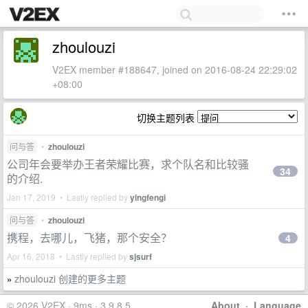
zhoulouzi
V2EX member #188647, joined on 2016-08-24 22:29:02
+08:00
切换主题列表
问与答
•
zhoulouzi
公司年会要举办王者荣耀比赛，求个队名和比较骚
34
的介绍.
Jan 17, 2019 • Lastly replied by
yingfengi
问与答
•
zhoulouzi
携程，去哪儿，飞猪，那个安全？
4
Apr 16, 2018 • Lastly replied by
sjsurf
zhoulouzi 创建的更多主题
»
© 2026 V2EX · 9ms · 3.9.8.5
About
·
Language