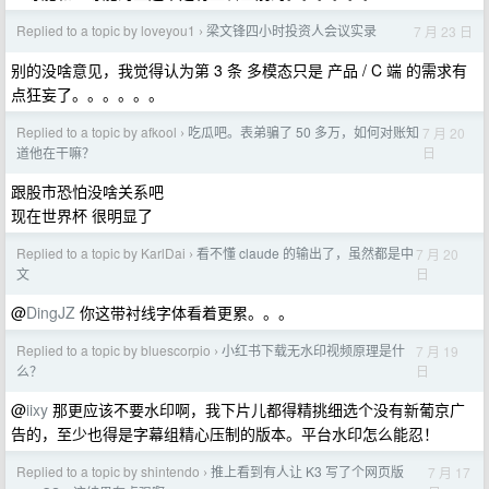
Replied to a topic by loveyou1
梁文锋四小时投资人会议实录
7 月 23 日
›
别的没啥意见，我觉得认为第 3 条 多模态只是 产品 / C 端 的需求有
点狂妄了。。。。。。
Replied to a topic by afkool
吃瓜吧。表弟骗了 50 多万，如何对账知
7 月 20
›
日
道他在干嘛？
跟股市恐怕没啥关系吧
现在世界杯 很明显了
Replied to a topic by KarlDai
看不懂 claude 的输出了，虽然都是中
7 月 20
›
日
文
@
DingJZ
你这带衬线字体看着更累。。。
Replied to a topic by bluescorpio
小红书下载无水印视频原理是什
7 月 19
›
日
么？
@
iixy
那更应该不要水印啊，我下片儿都得精挑细选个没有新葡京广
告的，至少也得是字幕组精心压制的版本。平台水印怎么能忍！
Replied to a topic by shintendo
推上看到有人让 K3 写了个网页版
7 月 17
›