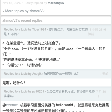
Nov 13, 2024 • Lastly replied by
marcong95
More topics by zhmouV2
»
zhmouV2's recent replies
Replied to a topic by Tiger1994
你们是怎么一眼看出对方发的
18 小时 28 分
›
钟前
是 AI 写的？
ai 在某些语气、遣词造句上过拟合了。
“不是 xxxx （一个很浅显的名词），而是 xxxx （一个很高大上的名
词）”
“你的说法基本正确，但更准确地说...”
“一句话说” / “一句话总结” ...
Replied to a topic by Acegik
独居居家办公一般吃什么？
3 天前
›
是啊，吃什么！
Replied to a topic by pc10201
公办二本计算机专业，有必要听老师
7 月 30
›
日
讲课吗？
@
xtreme1
机器学习里面分类器的 hello world ，就是泰坦尼克数据集
一等舱和二等舱的生还率是有显著区别的。。。。。。