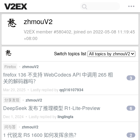
zhmouV2
V2EX member #580402, joined on 2022-05-08 11:19:45
+08:00
Switch topics list
Firefox
•
zhmouV2
firefox 136 不支持 WebCodecs API 中调用 265 相
3
关的解码器吗？
Mar 20, 2025 • Lastly replied by
qq316107934
分享发现
•
zhmouV2
DeepSeek 发布了推理模型 R1-Lite-Preview
6
Dec 1, 2024 • Lastly replied by
linglingfa
问与答
•
zhmouV2
1 代锐龙 R5 1600 如何发挥余热？
2