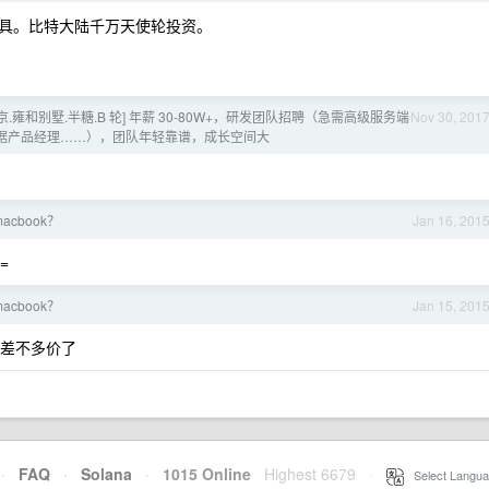
具。比特大陆千万天使轮投资。
京.雍和别墅.半糖.B 轮] 年薪 30-80W+，研发团队招聘（急需高级服务端
Nov 30, 201
、数据产品经理……），团队年轻靠谱，成长空间大
acbook？
Jan 16, 201
=
acbook？
Jan 15, 201
差不多价了
·
FAQ
·
Solana
·
1015 Online
Highest 6679
·
Select Langua