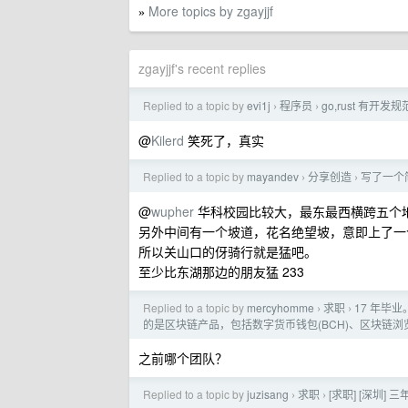
More topics by zgayjjf
»
zgayjjf's recent replies
Replied to a topic by
evi1j
程序员
go,rust 有开发
›
›
@
Kilerd
笑死了，真实
Replied to a topic by
mayandev
分享创造
写了一个
›
›
@
wupher
华科校园比较大，最东最西横跨五个
另外中间有一个坡道，花名绝望坡，意即上了一
所以关山口的伢骑行就是猛吧。
至少比东湖那边的朋友猛 233
Replied to a topic by
mercyhomme
求职
17 年毕
›
›
的是区块链产品，包括数字货币钱包(BCH)、区块链浏
之前哪个团队？
Replied to a topic by
juzisang
求职
[求职] [深圳
›
›