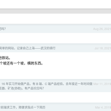
规范吗？
Aug 26, 202
简单的网站，记录自己上海——武汉的骑行
Jul 18, 202
地铁站。
个坡还有一个坡，横跨东西。
业。16 年实习开始做产品，有 B 端、C 端产品经验。去年接近一年时间做
Mar 11, 201
览器、矿池(协助)。有产品坑位吗？
] 三年前端求工作，顺便求指点一下简历
Mar 4, 201