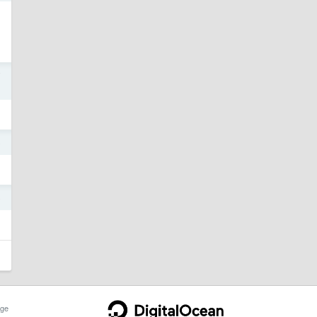
7
5
5
ge