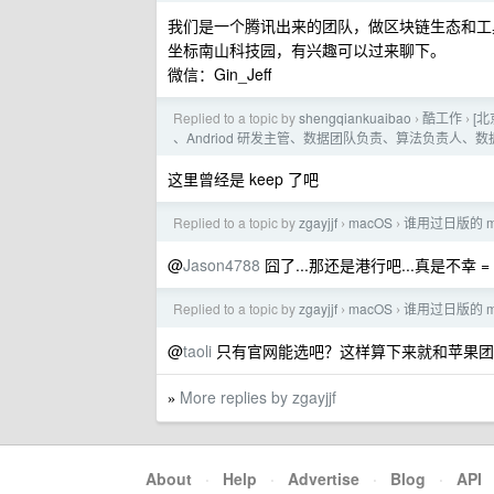
我们是一个腾讯出来的团队，做区块链生态和工
坐标南山科技园，有兴趣可以过来聊下。
微信：Gin_Jeff
Replied to a topic by
shengqiankuaibao
酷工作
[北
›
›
、Andriod 研发主管、数据团队负责、算法负责人
这里曾经是 keep 了吧
Replied to a topic by
zgayjjf
macOS
谁用过日版的 m
›
›
@
Jason4788
囧了...那还是港行吧...真是不幸 = 
Replied to a topic by
zgayjjf
macOS
谁用过日版的 m
›
›
@
taoli
只有官网能选吧？这样算下来就和苹果团
More replies by zgayjjf
»
About
·
Help
·
Advertise
·
Blog
·
API