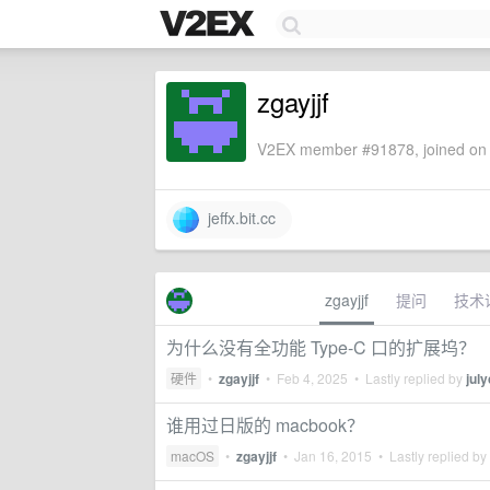
zgayjjf
V2EX member #91878, joined on 
jeffx.bit.cc
zgayjjf
提问
技术
为什么没有全功能 Type-C 口的扩展坞？
硬件
•
zgayjjf
•
Feb 4, 2025
• Lastly replied by
jul
谁用过日版的 macbook？
macOS
•
zgayjjf
•
Jan 16, 2015
• Lastly replied by