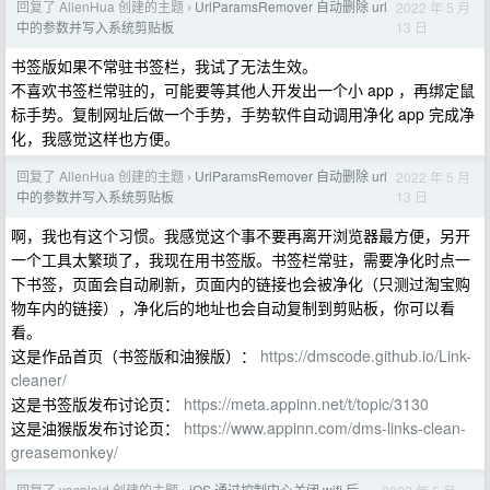
回复了 AllenHua 创建的主题
UrlParamsRemover 自动删除 url
2022 年 5 月
›
13 日
中的参数并写入系统剪贴板
书签版如果不常驻书签栏，我试了无法生效。
不喜欢书签栏常驻的，可能要等其他人开发出一个小 app ，再绑定鼠
标手势。复制网址后做一个手势，手势软件自动调用净化 app 完成净
化，我感觉这样也方便。
回复了 AllenHua 创建的主题
UrlParamsRemover 自动删除 url
2022 年 5 月
›
13 日
中的参数并写入系统剪贴板
啊，我也有这个习惯。我感觉这个事不要再离开浏览器最方便，另开
一个工具太繁琐了，我现在用书签版。书签栏常驻，需要净化时点一
下书签，页面会自动刷新，页面内的链接也会被净化（只测过淘宝购
物车内的链接），净化后的地址也会自动复制到剪贴板，你可以看
看。
这是作品首页（书签版和油猴版）：
https://dmscode.github.io/Link-
cleaner/
这是书签版发布讨论页：
https://meta.appinn.net/t/topic/3130
这是油猴版发布讨论页：
https://www.appinn.com/dms-links-clean-
greasemonkey/
回复了 vocaloid 创建的主题
iOS 通过控制中心关闭 wifi 后，