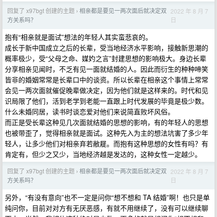
回复了 x97bgt 创建的主题
相亲都是要见一两次面后就决定双
2022 年 8 月 7
›
日
方关系吗？
抱有“相亲就是面试”想法的年轻人其实蛮悲哀的。
成长于新中国成立之后的长辈，受当地经济水平影响，接触新思潮的
概率极少，受“父母之命、媒妁之言”封建思想的影响极大。身边长辈
分享相亲见闻时，不乏有见一面就结婚的人。因此而衍生的种种啼笑
皆非的婚姻常常是长辈口中的谈资。所以长辈在相亲这个事情上常常
会见一两次面就催促晚辈做决定，因为他们就是这样来的。时代和见
识局限了他们，活到老学到老能一直跟上时代发展的毕竟是极少数。
什么未婚同居，读书时谈恋爱对他们来说简直败坏风俗。
而正是受长辈这种见几次面就结婚的思想的影响，有的年轻人的思想
也被带歪了，觉得相亲就是面试。这种先入为主的想法坑害了多少年
轻人，让多少他们对相亲弃若敝屣。而抱有这种思想的女性有吗？有
肯定有，但少之又少，当地经济越是发达的，这种女性一定越少。
回复了 x97bgt 创建的主题
相亲都是要见一两次面后就决定双
2022 年 8 月 7
›
日
方关系吗？
另外，“有没有意向”也不一定是问你“想不想和 TA 结婚”啊！也只是单
纯问你，目前对对方有无厌恶感，有就不用继续了，没有可以继续聊