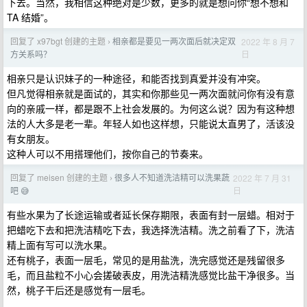
下去。当然，我相信这种绝对是少数，更多的就是想问你“想不想和
TA 结婚”。
回复了 x97bgt 创建的主题
相亲都是要见一两次面后就决定双
2022 年 8 月 7
›
日
方关系吗？
相亲只是认识妹子的一种途径，和能否找到真爱并没有冲突。
但凡觉得相亲就是面试的，其实和你那些见一两次面就问你有没有意
向的亲戚一样，都是跟不上社会发展的。为何这么说？因为有这种想
法的人大多是老一辈。年轻人如也这样想，只能说太直男了，活该没
有女朋友。
这种人可以不用搭理他们，按你自己的节奏来。
回复了 meisen 创建的主题
很多人不知道洗洁精可以洗果蔬
2022 年 7 月 31
›
日
吧 😅
有些水果为了长途运输或者延长保存期限，表面有封一层蜡。相对于
把蜡吃下去和把洗洁精吃下去，我选择洗洁精。洗之前看了下，洗洁
精上面有写可以洗水果。
还有桃子，表面一层毛，常见的是用盐洗，洗完感觉还是残留很多
毛，而且盐粒不小心会搓破表皮，用洗洁精洗感觉比盐干净很多。当
然，桃子干后还是感觉有一层毛。