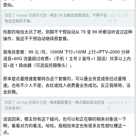
类似。
回复了 nbweb 创建的主题
电信 79 元融合续费成功，不得不说
2022 年 8 月
›
17 日
电信还真的不错。
你那的电信太坑了吧，到期不干预自动从 79 变 99.听都没听说过这种
操作，我这不干预自动继续原套餐。
我电信套餐：99 元 /月，1000M 下行+100M 上行+IPTV+2000 分钟
语音+60G 流量超过收费+（手机 1 主号 2 副号+1 固话）共享以上内
容+送 1 路由器（可选监控摄像头）。
原本是达量限速套餐转办这个套餐的，可以叠业务变成依旧达量限
速。也有不少人不是，去杠或找人收费叠业务成功。反正我够用，没
去折腾。
回复了 x97bgt 创建的主题
相亲都是要见一两次面后就决定双
2022 年 8 月 7
›
日
方关系吗？
话说回来，楼主你有这个疑问，也可以和正在聊的相亲对象说一下
啊，看看对方的看法。哈哈，我相信肯定也有很多女性想吐槽这一
点。