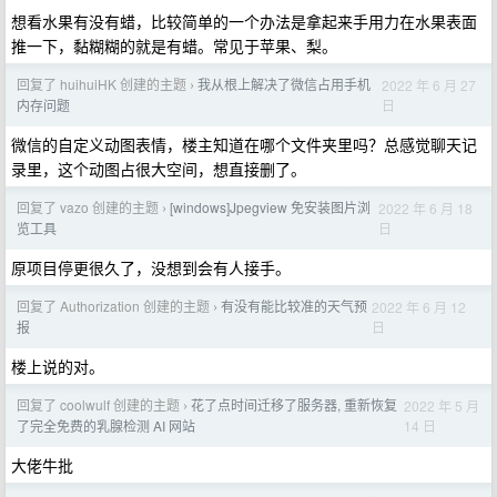
想看水果有没有蜡，比较简单的一个办法是拿起来手用力在水果表面
推一下，黏糊糊的就是有蜡。常见于苹果、梨。
回复了 huihuiHK 创建的主题
我从根上解决了微信占用手机
2022 年 6 月 27
›
日
内存问题
微信的自定义动图表情，楼主知道在哪个文件夹里吗？总感觉聊天记
录里，这个动图占很大空间，想直接删了。
回复了 vazo 创建的主题
[windows]Jpegview 免安装图片浏
2022 年 6 月 18
›
日
览工具
原项目停更很久了，没想到会有人接手。
回复了 Authorization 创建的主题
有没有能比较准的天气预
2022 年 6 月 12
›
日
报
楼上说的对。
回复了 coolwulf 创建的主题
花了点时间迁移了服务器, 重新恢复
2022 年 5 月
›
14 日
了完全免费的乳腺检测 AI 网站
大佬牛批