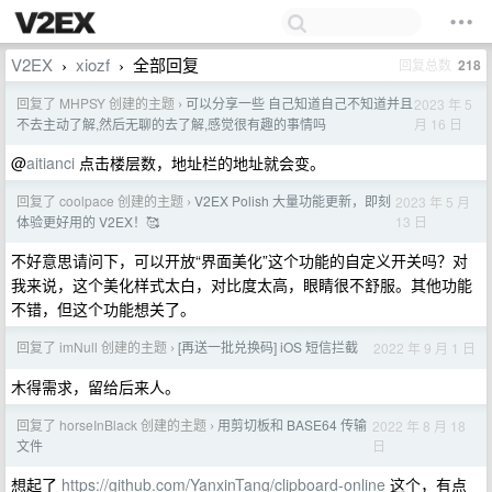
V2EX
xiozf
全部回复
回复总数
218
›
›
回复了 MHPSY 创建的主题
可以分享一些 自己知道自己不知道并且
2023 年 5
›
月 16 日
不去主动了解,然后无聊的去了解,感觉很有趣的事情吗
@
aitianci
点击楼层数，地址栏的地址就会变。
回复了 coolpace 创建的主题
V2EX Polish 大量功能更新，即刻
2023 年 5 月
›
13 日
体验更好用的 V2EX！🥰
不好意思请问下，可以开放“界面美化”这个功能的自定义开关吗？对
我来说，这个美化样式太白，对比度太高，眼睛很不舒服。其他功能
不错，但这个功能想关了。
回复了 imNull 创建的主题
[再送一批兑换码] iOS 短信拦截
2022 年 9 月 1 日
›
木得需求，留给后来人。
回复了 horseInBlack 创建的主题
用剪切板和 BASE64 传输
2022 年 8 月 18
›
日
文件
想起了
https://github.com/YanxinTang/clipboard-online
这个，有点