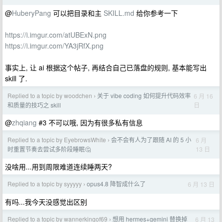
@
HuberyPang
可以把目录和主
SKILL.md
给你参考一下
https://i.imgur.com/atUBExN.png
https://i.imgur.com/YA3jRfX.png
事实上, 让 ai 根据这个帖子, 再结合自己已落盘的规则, 基本能写出
skill 了.
Replied to a topic by woodchen
关于 vibe coding 如何提升代码效率
6 月 16
›
日
和质量的技巧之 skill
@
zhqiang
#3 不可以哦, 因为有很多私有信息
Replied to a topic by EyebrowsWhite
会不会有人为了跟随 AI 的 5 小
6 月
›
13 日
时重置节奏去尝试多阶段睡眠🤔
没啥用...用到周限难道连续睡两天?
Replied to a topic by syyyyy
opus4.8 降智成什么了
6 月 13 日
›
有吗...我今天没感觉出区别
Replied to a topic by wannerkingof69
想用 hermes+gemini 替换掉
6 月 13
›