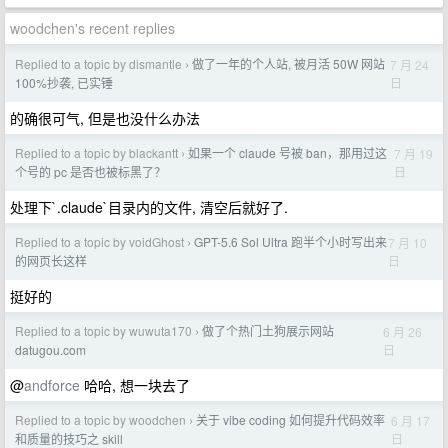
woodchen's recent replies
Replied to a topic by dismantle
做了一年的个人站, 被月活 50W 网站
7 月 24
›
日
100%抄袭, 已实锤
的确很可气, 但是也没什么办法
Replied to a topic by blackantt
如果一个 claude 号被 ban，那用过这
7 月 19
›
日
个号的 pc 是否也被标黑了？
处理下`.claude`目录内的文件, 清空后就好了.
Replied to a topic by voidGhost
GPT-5.6 Sol Ultra 跑半个小时写出来
7 月 10
›
日
的网页长这样
挺好的
Replied to a topic by wuwuta170
做了个热门土狗展示网站
6 月 26
›
日
datugou.com
@
andforce
哈哈, 想一块去了
Replied to a topic by woodchen
关于 vibe coding 如何提升代码效率
6 月 17
›
日
和质量的技巧之 skill