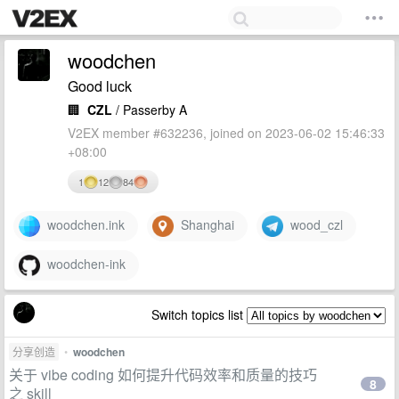
woodchen
Good luck
🏢
CZL
/ Passerby A
V2EX member #632236, joined on 2023-06-02 15:46:33
+08:00
1
12
84
woodchen.ink
Shanghai
wood_czl
woodchen-ink
Switch topics list
分享创造
•
woodchen
关于 vibe coding 如何提升代码效率和质量的技巧
8
之 skill