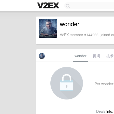
wonder
V2EX member #144266, joined on
wonder
提问
技术
Per wonder's
Deals
info,