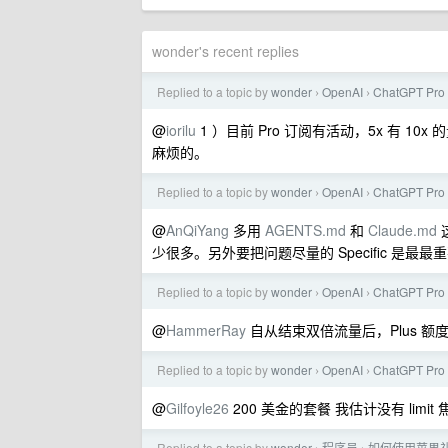
wonder's recent replies
Replied to a topic by
wonder
OpenAI
ChatGPT P
›
›
@
iorilu
1 ）目前 Pro 订阅有活动，5x 有 10x 
麻烦的。
Replied to a topic by
wonder
OpenAI
ChatGPT P
›
›
@
AnQiYang
多用
AGENTS.md
和
Claude.md
少很多。另外要把问题尽量的 Specific 是最最
Replied to a topic by
wonder
OpenAI
ChatGPT P
›
›
@
HammerRay
自从结束双倍流量后，Plus 额
Replied to a topic by
wonder
OpenAI
ChatGPT P
›
›
@
Gilfoyle26
200 美金的套餐 我估计没有 lim
Replied to a topic by
wonder
程序员
如何使用苹果礼品