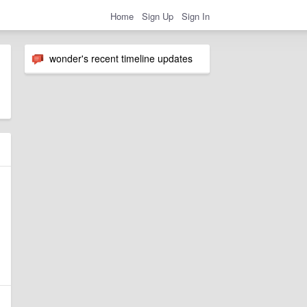
Home
Sign Up
Sign In
wonder's recent timeline updates