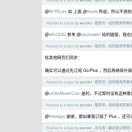
›
›
@
MrYELiex
如 上面 @
lloyds
所说，所以不用担
Replied to a topic by
wonder
程序员
如何使用苹果礼品
›
›
@
allinQQQ
参考 @
pauluswen
给的链接，我也是
Replied to a topic by
wonder
程序员
如何使用苹果礼品
›
›
给其他网页们同步：
确实可以通过先订阅 Go/Plus ，然后再继续升级
Replied to a topic by
wonder
程序员
如何使用苹果礼品
›
›
@
usVexMownCzar
是的，不过暂时没有这种靠
Replied to a topic by
wonder
程序员
如何使用苹果礼品
›
›
@
thisisgpy
谢谢，那如果我订阅了 Plus ，还可以继
Replied to a topic by
wonder
问与答
最近尝试使用 G
›
›