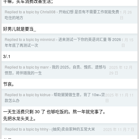
干嘛，买车消费改善生活；
Replied to a topic by Chris008
开始幻想 是否有不需要工作就能免费
1 月 26
›
日
吃住的地方
好男儿就是要当_
Replied to a topic by minminzi
进来测试一下你的英语词汇量 等 2026
1 月 15
›
日
年年底了再测试一次
3/.1
Replied to a topic by manr
我的 2025，自责、愧疚、遗憾与
2025 年 12 月
›
29 日
愤怒，将伴随我的一生
节哀。
Replied to a topic by kidrue
帮助舅舅做生意，背了 10w+贷
2025 年 11 月 11
›
日
款怎么办
一天生活费只剩 30 了 也够吃饭的。熬一年就完事了。
先把水龙头关上。
Replied to a topic by hhhy
(抽奖)卖自家种的五常大米
2025 年 11 月 7 日
›