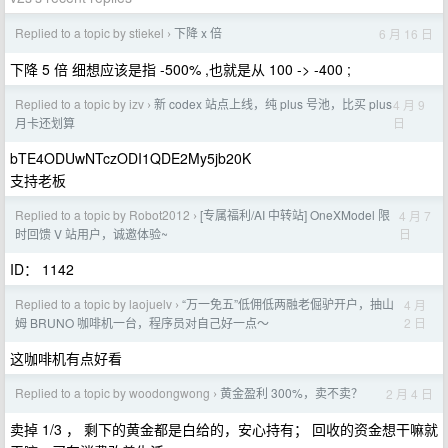
Replied to a topic by stiekel
下降 x 倍
6 月 16 日
›
下降 5 倍 细想应该是指 -500% ,也就是从 100 -> -400 ;
Replied to a topic by izv
新 codex 站点上线，纯 plus 号池，比买 plus
4 月 9
›
日
月卡还划算
bTE4ODUwNTczODI1QDE2My5jb20K
支持老板
Replied to a topic by Robot2012
[专属福利/AI 中转站] OneXModel 限
4 月 7
›
日
时回馈 V 站用户，诚邀体验~
ID： 1142
Replied to a topic by laojuelv
“万一免五”低佣低两融老倔驴开户，抽山
4 月
›
2 日
姆 BRUNO 咖啡机一台，程序员对自己好一点～
这咖啡机有点好看
Replied to a topic by woodongwong
黄金盈利 300%，卖不卖？
2 月 4 日
›
卖掉 1/3 ， 剩下的黄金都是白给的，安心持有； 回收的资金想干嘛就