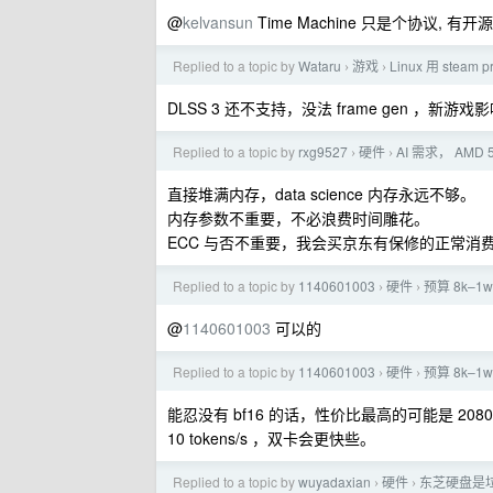
@
kelvansun
Time Machine 只是个协议, 有开源方
Replied to a topic by
Wataru
游戏
Linux 用 st
›
›
DLSS 3 还不支持，没法 frame gen ，新
Replied to a topic by
rxg9527
硬件
AI 需求， AMD
›
›
直接堆满内存，data science 内存永远不够。
内存参数不重要，不必浪费时间雕花。
ECC 与否不重要，我会买京东有保修的正常消
Replied to a topic by
1140601003
硬件
预算 8k–1
›
›
@
1140601003
可以的
Replied to a topic by
1140601003
硬件
预算 8k–1
›
›
能忍没有 bf16 的话，性价比最高的可能是 2080 Ti
10 tokens/s ，双卡会更快些。
Replied to a topic by
wuyadaxian
硬件
东芝硬盘是
›
›