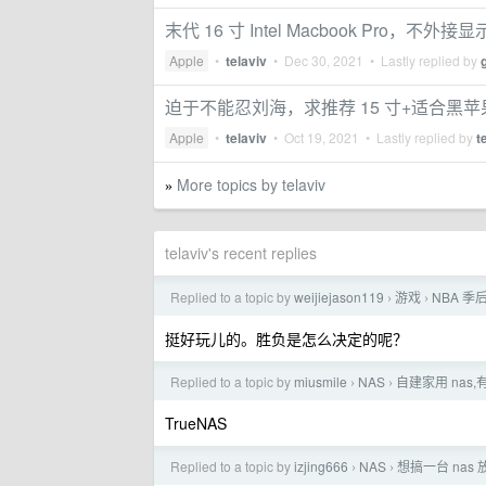
末代 16 寸 Intel Macbook Pro，
Apple
•
telaviv
•
Dec 30, 2021
• Lastly replied by
迫于不能忍刘海，求推荐 15 寸+适合黑
Apple
•
telaviv
•
Oct 19, 2021
• Lastly replied by
t
More topics by telaviv
»
telaviv's recent replies
Replied to a topic by
weijiejason119
游戏
NBA 季后
›
›
挺好玩儿的。胜负是怎么决定的呢？
Replied to a topic by
miusmile
NAS
自建家用 nas
›
›
TrueNAS
Replied to a topic by
izjing666
NAS
想搞一台 nas
›
›