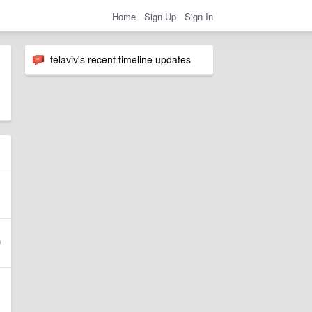
Home
Sign Up
Sign In
telaviv's recent timeline updates