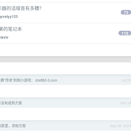
不外接显示器的话噪音有多糟？
73
gyvslyy123
苹果的笔记本
115
elaviv
赛“俘虏”机制小游戏： draft82-0.com
Jul 2
,有没有成熟方案
Feb 2
 放家里，求助方案
Sep 28, 202