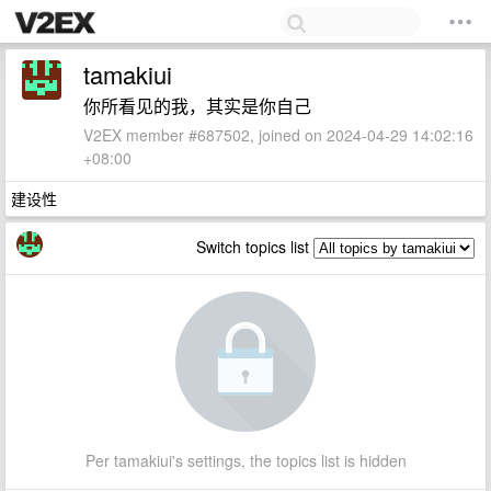
tamakiui
你所看见的我，其实是你自己
V2EX member #687502, joined on 2024-04-29 14:02:16
+08:00
建设性
Switch topics list
Per tamakiui's settings, the topics list is hidden