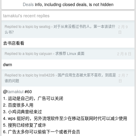
Deals
info, including closed deals, is not hidden
tamakiui's recent replies
Replied to a topic by seafog
对于从来没看过书的人，第一本该读什
2 月 9
›
日
么书？
去书店看看
Replied to a topic by caiyuan
求推荐 Linux 桌面
2 月 8 日
›
dwm
Replied to a topic by lns04226
国产应用生态被大家不喜欢，到底是
2 月 7
›
日
谁的问题
@
tamakiui
#60
1. 运动是自己的，广告可以关闭
2. 百度很多人用
3. 小鸡词典曾经来过
4. wps 挺好的，另外流氓软件至少在移动互联网时代可以减少使用
5. 搜狗已经修复了或许
6. 广告太多你可以偷偷下一个或者开会员