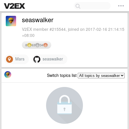
seaswalker
V2EX member #215544, joined on 2017-02-16 21:14:15
+08:00
8
63
34
Mars
seaswalker
Switch topics list