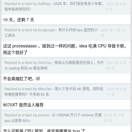
Replied to a topic by Salticey
2025 年，你们现在有多少年假，
2025 年 8 月
›
6 日
每年能用得完吗？
10 天，还剩 7 天
Replied to a topic by boogoogle
有什么内存/cpu 监控的小
2025 年 7 月 11
›
日
工具吗
试试 processlasso ，碰到过一样的问题，idea 吃满 CPU 导致卡顿，
用这个就好了
Replied to a topic by DooCop
我自认为我配置还在线上，为什
2025 年 4 月
›
20 日
么 coding 和玩 lol 都会掉帧
不会真缩肛了吧，🤣
Replied to a topic by WenSan
想入个显卡玩 4K 游戏，现阶段
2025 年 4 月
›
17 日
有哪些推荐吗？不考虑 50 系
9070XT 竟然没人推荐
Replied to a topic by piaooo
i5-12600kf 开几个 chrome 页面
2025 年 3 月
›
26 日
cpu 占用率 50%
怎么可能是 CPU 原因，肯定是哪里出 bug 了