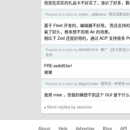
但现在尼区的礼品卡不好买了，涨价了好多，算
Replied to a topic by
mqllin
JetBrains
想试试新出的 J
›
›
基于 Fleet 开发的，编辑器不好用， 而且支持的 
装了好久，根本想不到用 Air 的场景。
相比下 Zed 还挺好用的，通过 ACP 支持很多 P
Replied to a topic by
l534891619
推广
[压力测试] C
›
›
会员
FRE-ee8d53a1
谢谢
Replied to a topic by
MagicCoder
程序员
有使用 m
›
›
我用 mise ，但我的确想不到这个 GUI 是干什
More replies by seanzxx
»
About
·
Help
·
Advertise
·
Blog
·
API