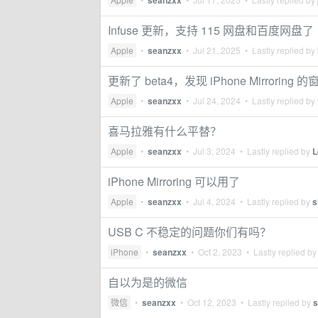
seanzxx
Infuse 更新，支持 115 网盘和百度网盘了
Apple
•
seanzxx
•
Jul 21, 2025
• Lastly replied by
更新了 beta4，发现 iPhone Mirrorin
Apple
•
seanzxx
•
Jul 24, 2024
• Lastly replied by
喜马拉雅有什么平替？
Apple
•
seanzxx
•
Jul 3, 2024
• Lastly replied by
L
iPhone Mirroring 可以用了
Apple
•
seanzxx
•
Jul 4, 2024
• Lastly replied by
s
USB C 不稳定的问题你们有吗？
iPhone
•
seanzxx
•
Oct 2, 2023
• Lastly replied b
自以为是的微信
微信
•
seanzxx
•
Oct 12, 2023
• Lastly replied by