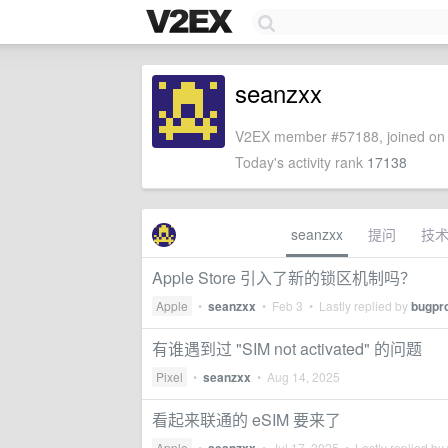
seanzxx
V2EX member #57188, joined on 
Today's activity rank
17138
seanzxx
提问
技
Apple Store 引入了新的锁区机制吗？
Apple
•
seanzxx
•
Feb 3
• Lastly replied by
bugpr
有谁遇到过 "SIM not activated" 的问题
Pixel
•
seanzxx
•
Aug 14, 2025
看起来联通的 eSIM 要来了
Apple
•
•
Jul 17, 2025
• Lastly replied by