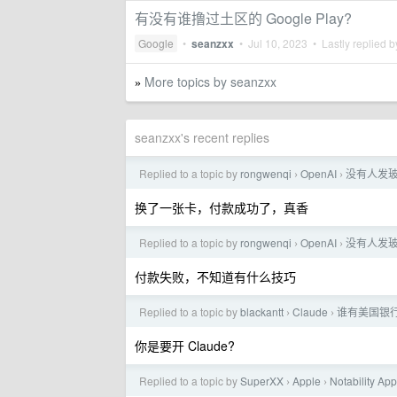
有没有谁撸过土区的 Google Play?
Google
•
seanzxx
•
Jul 10, 2023
• Lastly replied 
More topics by seanzxx
»
seanzxx's recent replies
Replied to a topic by
rongwenqi
OpenAI
没有人发玻利维
›
›
换了一张卡，付款成功了，真香
Replied to a topic by
rongwenqi
OpenAI
没有人发玻利维
›
›
付款失败，不知道有什么技巧
Replied to a topic by
blackantt
Claude
谁有美国银
›
›
你是要开 Claude?
Replied to a topic by
SuperXX
Apple
Notability 
›
›