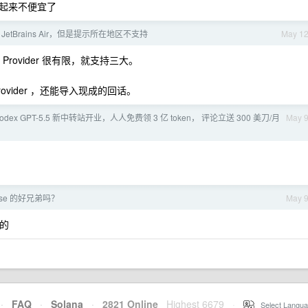
起来不便宜了
etBrains Air，但是提示所在地区不支持
May 1
Provider 很有限，就支持三大。
rovider ，还能导入现成的回话。
odex GPT-5.5 新中转站开业，人人免费领 3 亿 token， 评论立送 300 美刀/月
May 
ise 的好兄弟吗？
May 
么的
·
FAQ
·
Solana
·
2821 Online
Highest 6679
·
Select Langua