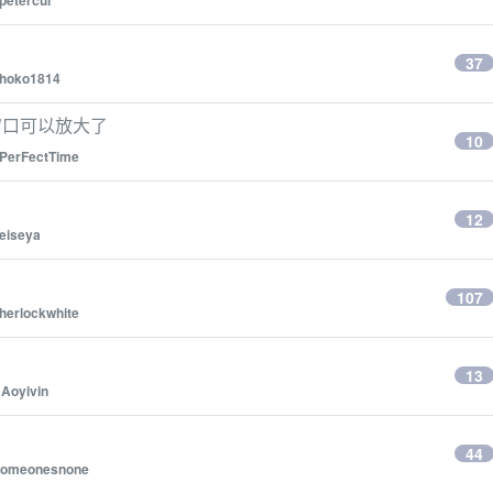
petercui
37
hoko1814
g 的窗口可以放大了
10
PerFectTime
12
eiseya
107
herlockwhite
13
y
Aoyivin
44
someonesnone