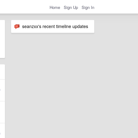
Home
Sign Up
Sign In
seanzxx's recent timeline updates