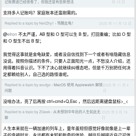
月 15 日
记账赛道已经很卷了，但我还是有些新想法
支持多人记账吗？家庭账本还蛮刚需的。
Replied to a topic by NeilZhy1
骂醒此龟！
2025 年 11 月 12 日
›
@
elron
不太严谨，AB 型和 O 型可以生 B 型，打回重编；比如 O 型
和 O 型生不出 B 型；
我觉得这事就是金龟缺爱，或者没自信找到下一个或者有啥隐藏信息
没说。按照你描述的条件，只要人正面阳光一点，不愁没人介绍，还
用得着抖音认识。下不了决心就继续纠缠态吧，但是千万别把任何决
定都赖给别人，自己选的路怪谁呢。
Replied to a topic by aoufgo
MacOS 使用 Applewatch 解锁
2025 年 11 月 4
›
日
问题
没啥办法，亮了后再按 ctrl+cmd+Q,Esc ，然后远距离键盘鼠标>_<
Replied to a topic by ZGeek
从未想到中年后的人生如此无
2025 年 5 月 19
›
日
聊
人生本来就在一辆加速的列车上，童年虽短但感觉好像就像是上一辈
子的幸福时光，永远都有未知和新奇的体验，越往后越接近自己可体