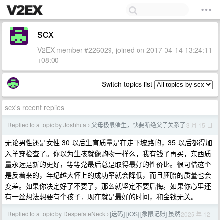
scx
V2EX member #226029, joined on 2017-04-14 13:24:11
+08:00
Switch topics list
scx's recent replies
Replied to a topic by Joshhua
父母极限催生，快要断绝父子关系了
3 月 15 日
›
无论男性还是女性 30 以后生育质量是在走下坡路的，35 以后都得加
入羊穿检查了。你以为生孩就像购物一样么，我有钱了再买，东西质
量永远是新的更好，等等党最后总是取得最好的性价比。很可惜这个
是反着来的，年纪越大怀上的成功率就会降低，而且胚胎的质量也会
变差。如果你决定好了不要了，那么就坚定不要后悔。如果你心里还
有一丝想法想要有个孩子，现在就是最好的时间，和金钱无关。
Replied to a topic by DesperateNeck
[送码] [iOS] [象限记账] 虽然
2025 年 12
›