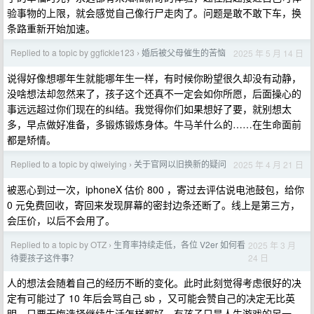
验事物的上限，就会感觉自己像行尸走肉了。问题是敢不敢下车，换
条路重新开始加速。
Replied to a topic by ggfickle123
婚后被父母催生的苦恼
2025 年 5 月 14 日
›
说得好像想哪年生就能哪年生一样，有时候你盼望很久却没有动静，
没啥想法却忽然来了，孩子这个还真不一定会如你所愿，后面操心的
事远远超过你们现在的纠结。我觉得你们如果想好了要，就别想太
多，早点做好准备，多锻炼锻炼身体。牛马羊什么的……在生命面前
都是矫情。
Replied to a topic by qiweiying
关于官网以旧换新的疑问
2025 年 4 月 21 日
›
被恶心到过一次，iphoneX 估价 800 ，寄过去评估说电池鼓包，给你
0 元免费回收，寄回来发现屏幕的密封边条还断了。线上是第三方，
会压价，以后不会用了。
Replied to a topic by OTZ
生育率持续走低，各位 V2er 如何看
2025 年 3 月
›
24 日
待要孩子这件事？
人的想法会随着自己的经历不断的变化。此时此刻觉得考虑很好的决
定有可能过了 10 年后会骂自己 sb ，又可能会赞自己的决定无比英
明。只要无悔选择继续生活怎样都好。有孩子只是人生游戏的另一