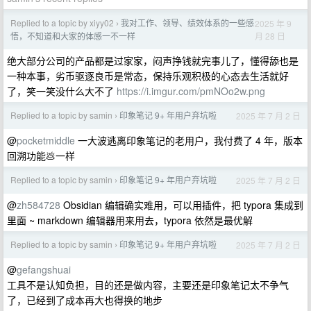
Replied to a topic by xiyy02
我对工作、领导、绩效体系的一些感
2025 年 9
›
月 28 日
悟，不知道和大家的体感一不一样
绝大部分公司的产品都是过家家，闷声挣钱就完事儿了，懂得舔也是
一种本事，劣币驱逐良币是常态，保持乐观积极的心态去生活就好
了，笑一笑没什么大不了
https://i.imgur.com/pmNOo2w.png
Replied to a topic by samin
印象笔记 9+ 年用户弃坑啦
2025 年 7 月 2 日
›
@
pocketmiddle
一大波逃离印象笔记的老用户，我付费了 4 年，版本
回溯功能💩一样
Replied to a topic by samin
印象笔记 9+ 年用户弃坑啦
2025 年 7 月 2 日
›
@
zh584728
Obsidian 编辑确实难用，可以用插件，把 typora 集成到
里面 ~ markdown 编辑器用来用去，typora 依然是最优解
Replied to a topic by samin
印象笔记 9+ 年用户弃坑啦
2025 年 7 月 2 日
›
@
gefangshuai
工具不是认知负担，目的还是做内容，主要还是印象笔记太不争气
了，已经到了成本再大也得换的地步