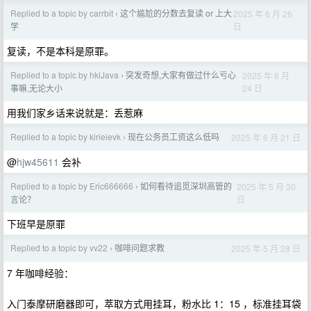
Replied to a topic by carrbit
这个尴尬的分数去复读 or 上大
2025 年 6 月 26
›
日
学
复读，不是本科是原罪。
Replied to a topic by hkiJava
突发奇想,大家有做过什么亏心
2025 年 6 月
›
24 日
事嘛,无论大小
用我们家乡话来说就是：丢惹麻
Replied to a topic by kirieievk
现在公务员工资这么低吗
2025 年 6 月 21 日
›
@
hjw45611
会补
Replied to a topic by Eric666666
如何看待追觅深圳高管的
2025 年 5 月 30
›
日
言论？
下班早是原罪
Replied to a topic by vv22
咖啡问题求教
2025 年 5 月 28 日
›
7 年咖啡经验：
入门泰摩研磨器即可，萃取方式用挂耳，粉水比 1：15 ，标准挂耳袋