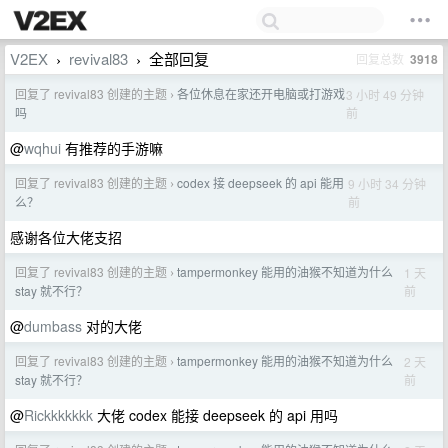
V2EX
revival83
全部回复
回复总数
3918
›
›
回复了 revival83 创建的主题
各位休息在家还开电脑或打游戏
3 小时 49 分钟
›
前
吗
@
wqhui
有推荐的手游嘛
回复了 revival83 创建的主题
codex 接 deepseek 的 api 能用
9 小时 34 分钟
›
前
么？
感谢各位大佬支招
回复了 revival83 创建的主题
tampermonkey 能用的油猴不知道为什么
1 天
›
前
stay 就不行？
@
dumbass
对的大佬
回复了 revival83 创建的主题
tampermonkey 能用的油猴不知道为什么
2 天
›
前
stay 就不行？
@
Rickkkkkkk
大佬 codex 能接 deepseek 的 api 用吗