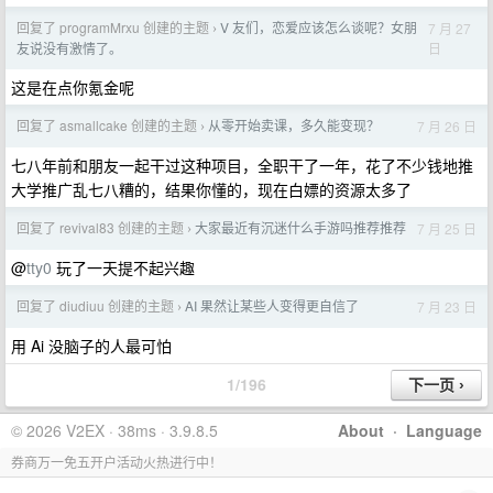
回复了 programMrxu 创建的主题
V 友们，恋爱应该怎么谈呢？女朋
7 月 27
›
日
友说没有激情了。
这是在点你氪金呢
回复了 asmallcake 创建的主题
从零开始卖课，多久能变现？
7 月 26 日
›
七八年前和朋友一起干过这种项目，全职干了一年，花了不少钱地推
大学推广乱七八糟的，结果你懂的，现在白嫖的资源太多了
回复了 revival83 创建的主题
大家最近有沉迷什么手游吗推荐推荐
7 月 25 日
›
@
tty0
玩了一天提不起兴趣
回复了 diudiuu 创建的主题
AI 果然让某些人变得更自信了
7 月 23 日
›
用 Ai 没脑子的人最可怕
1/196
© 2026 V2EX · 38ms · 3.9.8.5
About
·
Language
券商万一免五开户活动火热进行中！