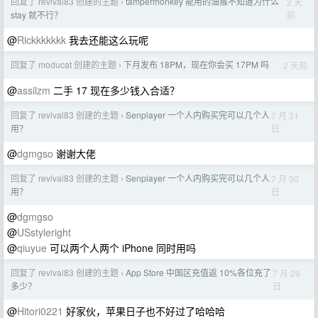
回复了 revival83 创建的主题
tampermonkey 能用的油猴不知道为什么
2 天
›
前
stay 就不行？
@
Rickkkkkkk
我去还能这么玩呢
回复了 moducat 创建的主题
下月发布 18PM，现在你会买 17PM 吗
2 天前
›
@
assilzm
二手 17 现在多少钱入合适？
回复了 revival83 创建的主题
Senplayer 一个人内购买完可以几个人
7 月 31
›
日
用？
@
dgmgso
谢谢大佬
回复了 revival83 创建的主题
Senplayer 一个人内购买完可以几个人
7 月 30
›
日
用？
@
dgmgso
@
USstyleright
@
qiuyue
可以两个人两个 iPhone 同时用吗
回复了 revival83 创建的主题
App Store 中国区充值返 10%各位充了
7 月 29
›
日
多少？
@
Hitori0221
好家伙，苹果日子也不好过了哈哈哈