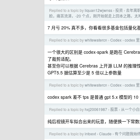
Replied to a topic by
liquan12wjwnss
投资
去年离
›
›
脸，痛苦流涕，-20 个点，刚开始就走上回本之路，
7 月亏 20% 真不多，你看看很多基金包括量
Replied to a topic by
whitewatercn
Codex
codex 里
›
›
一个很大的区别是 codex-spark 是跑在 Cer
了裁剪适配。
甚至你可以根据 Cerebras 上开源 LLM 的
GPT5.5 据估算至少是 5 倍以上参数量
Replied to a topic by
whitewatercn
Codex
codex 里
›
›
codex spark 差不 tps 是普通 gpt 5.x 模型的
Replied to a topic by
hxj20061987
股票
从一个小白
›
›
纯后视镜开车拟合出来的玩意，随便换一下常数
Replied to a topic by
intoext
Claude
有个问题我始终没
›
›