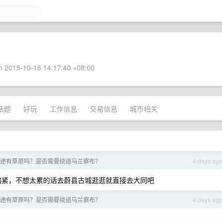
 2015-10-16 14:17:40 +08:00
话题
好玩
工作信息
交易信息
城市相关
途有草原吗？是否需要绕道乌兰察布？
4 days ag
偏紧，不想太累的话去蔚县古城逛逛就直接去大同吧
途有草原吗？是否需要绕道乌兰察布？
4 days ag