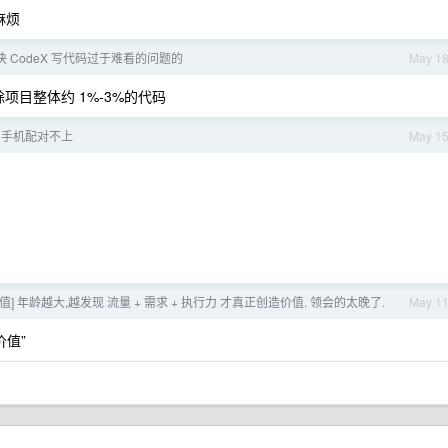
麻烦
 CodeX 写代码过于难看的问题的
May 1
项目整体约 1%-3%的代码
版和手机配对不上
May 1
价值] 年龄越大,越发现 流量 + 需求 + 执行力 才真正创造价值. 领会的太晚了.
May 1
价值”