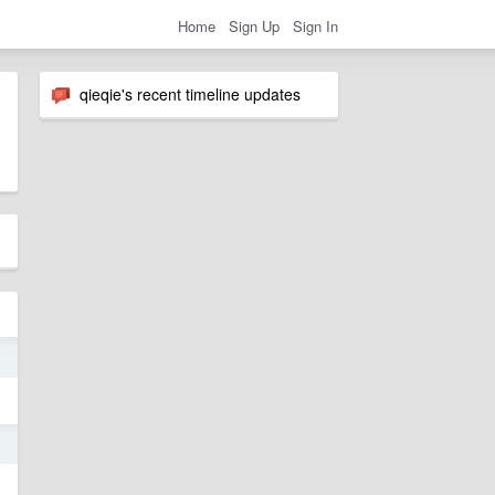
Home
Sign Up
Sign In
qieqie's recent timeline updates
o
o