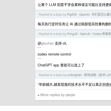
让某个 LLM 刻意不学会某种语言可能比支持更
Replied to a topic by
Pig930
OpenAI
你们是怎么解决
›
›
每天执行定时任务让 AI 通过局部低风险重构删除
Replied to a topic by
FringJX
OpenAI
Codex 新
›
›
@
glouhao
支持 cli,
```
codex remote-control
```
ChatGPT app 里就可以连上了
Replied to a topic by
unibrighter
职场话题
[技术!=
›
›
“年龄越大,越发现我的技术水平不足以真正创造
More replies by qieqie
»