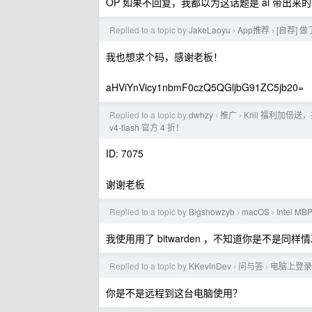
OP 如果不回复，我都以为这话题是 ai 带出来的
Replied to a topic by
JakeLaoyu
App推荐
[自荐] 做
›
›
我也想求个码，感谢老板！
aHViYnVicy1nbmF0czQ5QGljbG91ZC5jb20=
Replied to a topic by
dwhzy
推广
Krill 福利加倍送
›
›
v4-flash 官方 4 折！
ID: 7075
谢谢老板
Replied to a topic by
Bigshowzyb
macOS
Intel 
›
›
我使用用了 bitwarden ，不知道你是不是同样
Replied to a topic by
KKevinDev
问与答
电脑上登录微
›
›
你是不是远程到这台电脑使用？