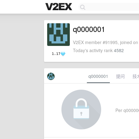
q0000001
V2EX member #91995, joined on 
Today's activity rank
4582
1.17
q0000001
提问
技
Per q0000001