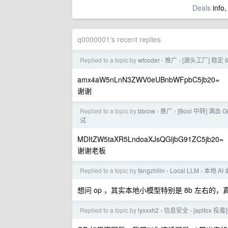
Deals
info,
q0000001's recent replies
Replied to a topic by
wtcoder
推广
[源头工厂] 稳定 6
›
›
amx4aW5nLnN3ZWV0eUBnbWFpbC5jb20=
谢谢
Replied to a topic by
bbrow
推广
[Bool 中转] 满血
›
›
试
MDItZW5taXR5LndoaXJsQGljbG91ZC5jb20=
谢谢老板
Replied to a topic by
fangzhilin
Local LLM
本地 AI
›
›
想问 op ，其实本地小模型特别是 8b 左右的
Replied to a topic by
lyxxxh2
信息安全
[apifox 投
›
›