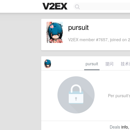
pursuit
V2EX member #7657, joined on 2
pursuit
提问
技术
Per pursuit's
Deals
info,