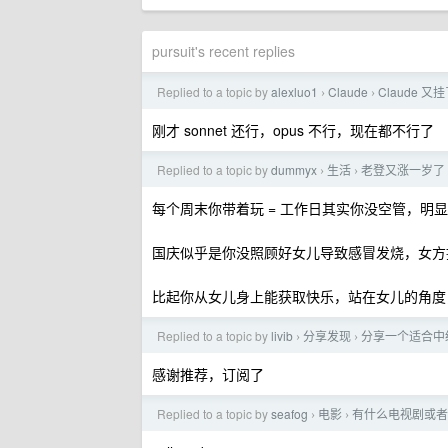
pursuit's recent replies
Replied to a topic by
alexluo1
Claude
Claude 又
›
›
刚才 sonnet 还行，opus 不行，现在都不行了
Replied to a topic by
dummyx
生活
老登又涨一岁了
›
›
每个周末你带着玩 = 工作日其实你没空管，明
国庆似乎是你没照顾好女儿导致感冒发烧，女方
比起你从女儿身上能获取快乐，站在女儿的角度
Replied to a topic by
livib
分享发现
分享一个适合中
›
›
感谢推荐，订阅了
Replied to a topic by
seafog
电影
有什么电视剧或者
›
›