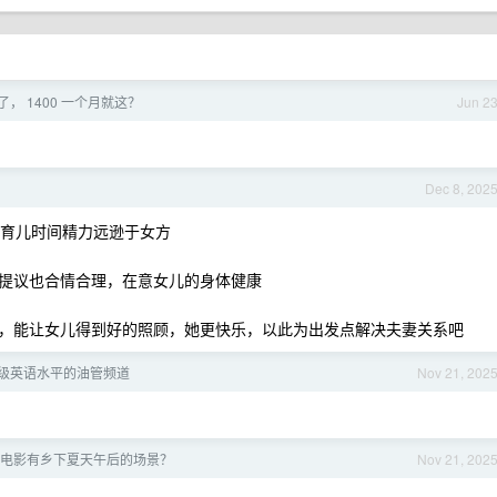
挂了， 1400 一个月就这？
Jun 2
Dec 8, 202
显育儿时间精力远逊于女方
提议也合情合理，在意女儿的身体健康
，能让女儿得到好的照顾，她更快乐，以此为出发点解决夫妻关系吧
级英语水平的油管频道
Nov 21, 202
电影有乡下夏天午后的场景？
Nov 21, 202