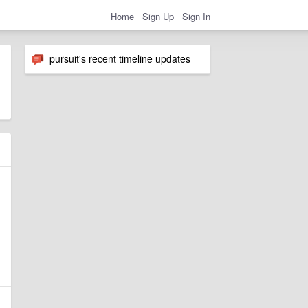
Home
Sign Up
Sign In
pursuit's recent timeline updates