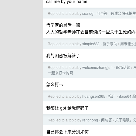
call me by your name
Replied to a topic by
seafog
问与答
有适合怕死怕生
›
›
哲学家的最后一课
人大的哲学老师在去世前谈的一些关于生死的内
Replied to a topic by
simple688
新手求助
周末也没
›
›
我的困惑被解答了
Replied to a topic by
welcomezhangjun
职场话题
›
›
一起来打卡的吗
怎么打卡
Replied to a topic by
huangsen365
推广
Base6
›
›
我都让 gpt 给我解码了
Replied to a topic by
renchong
问与答
关于睡眠，
›
›
自己体会下来分别如何