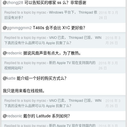
@
zhongj28
可以告知买的哪家 ss 么？非常感谢
Replied to a topic by mycsc
Windows 平台下， Thinkpad 依
2016 年 3 月
›
28 日
旧没有对手？
@
ggmmggmm2
T460s 会不会比 X1C 更好些？
Replied to a topic by mycsc
VAIO 已卖， Thinkpad 已毁， WIN
2016 年 3
›
月 26 日
下真的没有什么品牌可以与 Apple 抗衡了么？
@
redsonic
据说风扇声音有点大，为了散热。
Replied to a topic by mycsc
新的 Apple TV 现在支持国内的
2016 年 3 月
›
26 日
视频网站吗？
@
katte
能介绍一个好的购买方式么？
我只是用来看在线视频。
Replied to a topic by mycsc
VAIO 已卖， Thinkpad 已毁， WIN
2016 年 3
›
月 26 日
下真的没有什么品牌可以与 Apple 抗衡了么？
@
redsonic
戴尔的 Latitude 系列如何？
Replied to a topic by mycsc
新的 Apple TV 现在支持国内的
2016 年 3 月
›