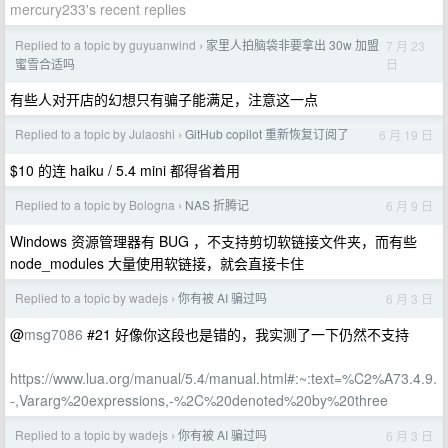
mercury233's recent replies
Replied to a topic by guyuanwind
家里人拍脑袋非要拿出 30w 加盟
7 月 23
›
日
蜜雪合适吗
有些人对开店的幻想只有骗子能满足，注意这一点
Replied to a topic by Julaoshi
GitHub copilot 重新恢复订阅了
6 月 19 日
›
$10 的连 haiku / 5.4 mini 都得省着用
Replied to a topic by Bologna
NAS 折腾记
6 月 9 日
›
Windows 资源管理器有 BUG ，不支持剪切软链接文件夹，而有些
node_modules 大量使用软链接，就会直接卡住
Replied to a topic by wadejs
你有被 AI 骗过吗
6 月 3 日
›
@
msg7086
#21 好像你这段也是错的，我实测了一下仍然不支持
https://www.lua.org/manual/5.4/manual.html#:~:text=%C2%A73.4.9.
-,Vararg%20expressions,-%2C%20denoted%20by%20three
Replied to a topic by wadejs
你有被 AI 骗过吗
6 月 3 日
›