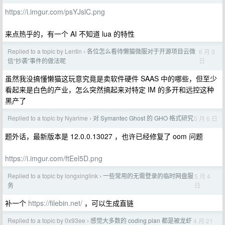
https://i.imgur.com/psYJslC.png
来点热乎的，有一个 AI 不知道 lua 的特性
Replied to a topic by Lentin
各位怎么看待懒猫微服对于开源项目云微
6 月 3
›
日
信“抄袭”事件的做法呢
虽然我没搞懂懒猫这玩意究竟是卖软件硬件 SAAS 中的哪些，但至少
看起来是白色的产业，怎么突然搞起来对特定 IM 的多开和远控这种
黑产了
Replied to a topic by Nyarime
对 Symantec Ghost 的 GHO 格式研究
5 月 6 日
›
题外话，最新版本是 12.0.0.13027 ，也许已经修复了 oom 问题
https://i.imgur.com/ftEel5D.png
Replied to a topic by longxinglink
一些常用的无需登录的临时网盘服
5 月 4
›
日
务
补一个
https://filebin.net/
，可以生成直链
Replied to a topic by 0x93ee
感觉大多数的 coding plan 都是被龙虾
4 月 21
›