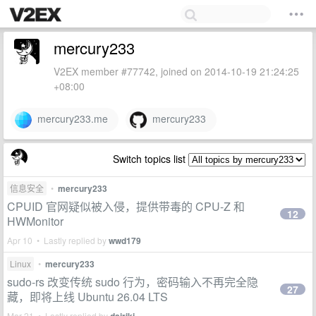
mercury233
V2EX member #77742, joined on 2014-10-19 21:24:25
+08:00
mercury233.me
mercury233
Switch topics list
信息安全
•
mercury233
CPUID 官网疑似被入侵，提供带毒的 CPU-Z 和
12
HWMonitor
Apr 10 • Lastly replied by
wwd179
Linux
•
mercury233
sudo-rs 改变传统 sudo 行为，密码输入不再完全隐
27
藏，即将上线 Ubuntu 26.04 LTS
Mar 21 • Lastly replied by