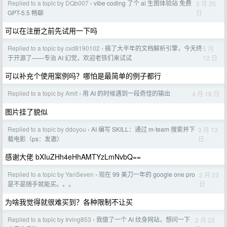
Replied to a topic by DQb007
vibe coding 了个 ai 生图体验站 免费
5 月 25
›
日
GPT-5.5 畅聊
可以在注册之前先试用一下吗
Replied to a topic by cxd8190102
搞了大半年的文档解析引擎，今天终
5 月
›
12 日
于开源了——专治 AI 幻觉，欢迎老铁们来试试
可以补充个使用案例吗？哪怕是最简单的例子都行
Replied to a topic by Amit
用 AI 的时候遇到一段奇怪的输出
4 月 18 日
›
图片挂了貌似
Replied to a topic by ddoyou
AI 编写 SKILL：通过 m-team 搜索并下
3 月 13
›
日
载电影（ps：发邀）
感谢大佬 bXIuZHh4eHhAMTYzLmNvbQ==
Replied to a topic by YanSeven
现在 99 美刀一年的 google one pro
2 月 23
›
日
是不是随手就能买。。。
为啥我觉得就很难买到？各种限制不让买
Replied to a topic by Irving853
我做了一个 AI 纹身网站，想问一下
2 月 22
›