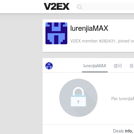
lurenjiaMAX
V2EX member #282431, joined on
lurenjiaMAX
提问
技
Per lurenjia
Deals
info,