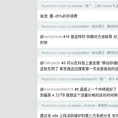
Replied to a topic by
zhhmax
推广
上线 Claud
›
›
省流: 要~25%的手续费
Replied to a topic by
lurenjiaMAX
商业模式
赚钱的
›
›
@
candyhead
#16 是这样的 你跟对方谈耻辱
的快
Replied to a topic by
lurenjiaMAX
商业模式
赚钱的
›
›
@
Gilfoyle26
#3 可以在抖音上面去搜 "移动
这些东西了 甚至我这边搜索第一页全是我说的
Replied to a topic by
marvinxtechbot18
推广
单卡 4
›
›
@
marvinxtechbot18
#5 直接上一个中转就好了 
到最高 4 刀/TB 我想这个流量价格的话长时间用
Replied to a topic by
rrubick
Android
谨慎刷 lineag
›
›
建议去 xda 上找活跃维护的第三方系统分支 另外用