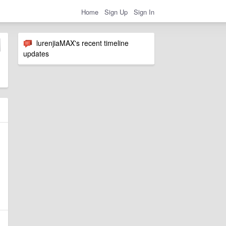
Home
Sign Up
Sign In
lurenjiaMAX's recent timeline
updates