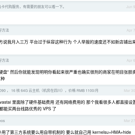
e 礼品卡代购服务，有需要的朋友可以看一下。
Jun 
好方法
Apr 
 对方说我月入三万 平台过于纵容这种行为 个人举报的速度还不如新店铺出
好方法
Apr 
存储硬盘" 然后你就能发现明明你看起来很严重也确实很刑的商家在明目张胆
这种
090 ， 16 核 64G 云主机（机房在四川），价格 RMB 1100/月
Mar 3
vastai 里面除了硬件基础费用 还有网络费用的 那个我看很多人都直接设
都能买两台线路优秀的 VPS 了
eos
Mar 2
了第三方系统要么用自带机制的 要么就自己用 kernelsu+HMA+hide