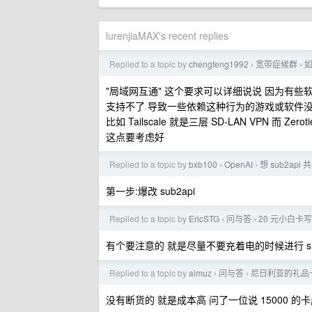
lurenjiaMAX's recent replies
Replied to a topic by
chengfeng1992
宽带症候群
›
›
"局域网互通" 这个要求可以详细说说 因为有些软件
支持不了 导致一些依赖这种行为的游戏或软件
比如 Tailscale 就是三层 SD-LAN VPN 而 Zero
这点要考虑好
Replied to a topic by
bxb100
OpenAI
想 sub2api
›
›
第一步:爆改 sub2api
Replied to a topic by
EricSTG
问与答
20 元小白卡写
›
›
有个要注意的 就是尽量不要充着电的时候进行 si
Replied to a topic by
aimuz
问与答
尼日利亚的礼品卡
›
›
没有断货的 就是成本高 问了一位说 15000 的卡