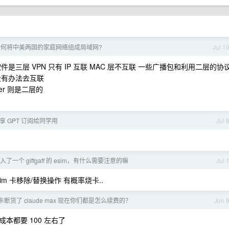
如何将中美两国的家庭网络组成局域网?
Jul 1
是三层 VPN 只有 IP 互联 MAC 层不互联 一些广播包和利用二层的协
没有办法去互联
tier 则是二层的
 共享 GPT 订阅给同学用
Jul 
入了一个 giffgaff 的 esim，有什么需要注意的嘛
Jul 
m 卡移除/替换操作 有概率烧卡..
断货了 claude max 现在你们都是怎么续费的？
Jun 
成本都要 100 左右了